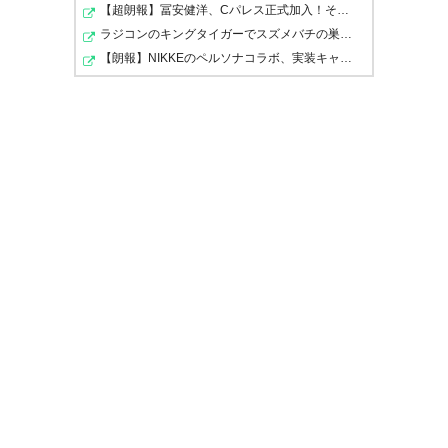
193
U-名無しさん
2026/06/28(日) 04:14:54 ID:QQ4qGcIA0
【超朗報】冨安健洋、Cパレス正式加入！そして途中出場＆…
大本営にも浅野復帰きたな
ラジコンのキングタイガーでスズメバチの巣に突撃「ハチ…
【朗報】NIKKEのペルソナコラボ、実装キャラ発表
浅野拓磨、サンフレ復帰へ マ
ジョルカから完全移籍｜中国新
聞デジタル
https://t.co/lCLFWywG82
— 中国新聞サンフレ番記者
(@chugoku_sanfre)
June 27,
2026
194
U-名無しさん
2026/06/28(日) 04:31:48 ID:Ql9c73sK0
大本営きたああああ