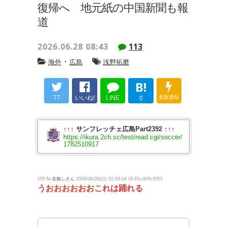
復帰へ 地元紙の中国新聞も報
道
2026.06.28 08:43
113
・
海外
広島
浅野拓磨
B!
77
いいね!
LINE
更新通知
0
↑↑↑ サンフレッチェ広島Part2392 ↑↑↑
https://ikura.2ch.sc/test/read.cgi/soccer/
1782510917
155
U-名無しさん
2026/06/28(日) 01:03:24 ID:RLuWKcER0
うおおおおおおこれは踊れる