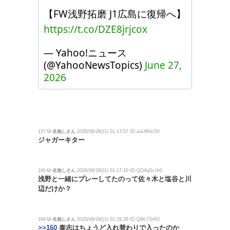
【FW浅野拓磨 J1広島に復帰へ】
https://t.co/DZE8jrjcox
— Yahoo!ニュース
(@YahooNewsTopics)
June 27,
2026
157
U-名無しさん
2026/06/28(日) 01:13:57 ID:auU80s/50
ジャガーキター
160
U-名無しさん
2026/06/28(日) 01:17:10 ID:QQ4qGcIA0
浅野と一緒にプレーしてたのって佐々木と塩谷と川
辺だけか？
164
U-名無しさん
2026/06/28(日) 01:29:28 ID:Ql9c73sK0
>>160
泰志はちょうど入れ替わりで入ったのか