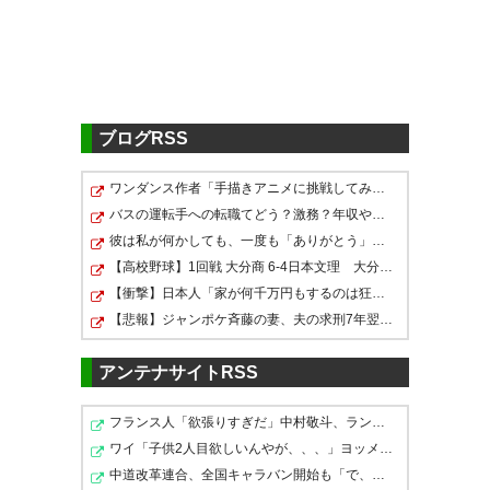
案外WB要因かもね
中野は右CBで
169
U-名無しさん
2026/06/28(日) 01:34:00 ID:G1SwSeVR0
>>167
ありそう。向こうでサイドもやってたからね
ブログRSS
ワンダンス作者「手描きアニメに挑戦してみました」
179
U-名無しさん
2026/06/28(日) 02:43:23 ID:AxEje5RN0
バスの運転手への転職てどう？激務？年収や必要な資格は？
浅野ってそこまでサンフレッチェ感ないけど帰って
きた時フィーバー起きるの？
彼は私が何かしても、一度も「ありがとう」と言わない
【高校野球】1回戦 大分商 6-4日本文理 大分商が中盤に…
【衝撃】日本人「家が何千万円もするのは狂ってる」大工…
183
U-名無しさん
2026/06/28(日) 02:58:48 ID:urf5eecp0
【悲報】ジャンポケ斉藤の妻、夫の求刑7年翌日にInstagra…
浅野は空いたばっかりの9番かね
10と11は空いてないし今さら29もないだろ
アンテナサイトRSS
190
U-名無しさん
2026/06/28(日) 03:29:11 ID:gbRIuIY90
フランス人「欲張りすぎだ」中村敬斗、ランス残留の可能…
浅野復帰を耳にして木下は移籍を決断した訳ね
ワイ「子供2人目欲しいんやが、、、」ヨッメ「金は？育児…
中道改革連合、全国キャラバン開始も「で、お前誰？」状…