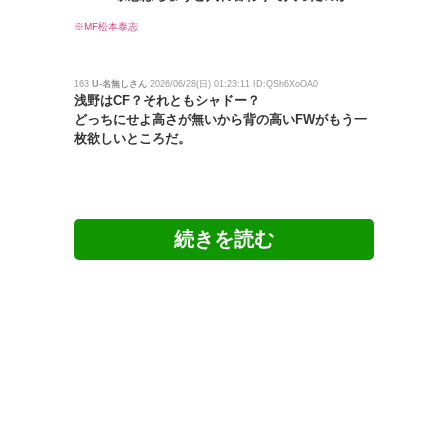
※MF松本泰志
163
U-名無しさん
2026/06/28(日) 01:23:11 ID:QSh6XoOA0
浅野はCF？それともシャドー？
どっちにせよ高さが無いから背の高いFWがもう一
枚欲しいところだ。
165
U-名無しさん
2026/06/28(日) 01:29:37 ID:dy22jy5s0
浅野は結構年くってるからってイメージがあったけ
ど
よくよく見たらジャメ木下と同い年なんだよな
167
U-名無しさん
2026/06/28(日) 01:33:05 ID:BL659vqr0