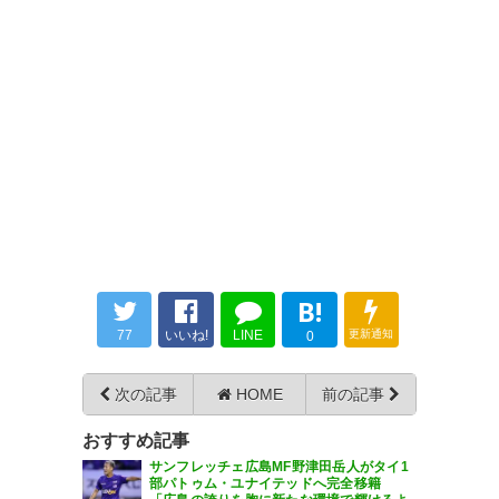
198
U-名無しさん
2026/06/28(日) 05:28:06 ID:2me4lVXH0
強化部ナイスやわ。あとはトルガイ強化部からもう
1人こないかな。
199
U-名無しさん
2026/06/28(日) 05:29:39 ID:jLMe/K/D0
ユニフォーム売れるだろうな
203
U-名無しさん
2026/06/28(日) 05:37:22 ID:xMR6UJL20
移籍する前の浅野はワントップに入ることも多かっ
たけど今はできるんかね？
B!
77
いいね!
LINE
更新通知
0
208
U-名無しさん
2026/06/28(日) 06:25:07 ID:gIv9F4cM0
浅野が今どういう選手になってるのかイ
マイチわからん
次の記事
HOME
前の記事
森保が使ってたスーパーサブスピード系
おすすめ記事
は維持できてるのか？
サンフレッチェ広島MF野津田岳人がタイ1
部パトゥム・ユナイテッドへ完全移籍