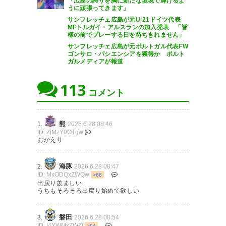
「広島の誇りを胸に新たな環境で輝けるよ
219
U-名無しさん
2026/06/28(日) 06:54:57 ID:+vWzIiwS0
うに頑張ってきます」
セルビアやブンデスやリーガで活躍しワールドカッ
サンフレッチェ広島が元U-21ドイツ代表
プではノイアーぶっこ抜いてドイツ相手に決勝点決
MFトルガイ・アルスランの加入発表 「皆
めたベテランFW
様の前でプレーする日を待ちきれません」
浅野という名前除いたこの選手を欧州から獲得した
サンフレッチェ広島が元ポルトガル代表FW
となったらどうよ
ゴンサロ・パシエンシアを獲得か ポルト
踊らん奴おるんか？
ガルメディアが報道
113
コメント
224
U-名無しさん
2026/06/28(日) 07:06:44 ID:ggGGmYdl0
ノイアー相手にあのゴール
だからJでは2桁余裕だろ
熊
1.
2026.6.28 08:46
ID: ZjMzY0OTgw
おかえり
228
U-名無しさん
2026/06/28(日) 07:14:07 ID:+vWzIiwS0
怪我や年齢を考慮して2015のジョーカー的な役割
も期待出来る
海豚
2.
2026.6.28 08:47
まあ活躍どうこうよりピースウイングで浅野が走っ
ID: MxODQxZWQw
>68
てる姿見るだけで涙腺緩みそうだけど
出戻り羨ましい
うちもそろそろ出戻り始めて欲しい
240
U-名無しさん
2026/06/28(日) 07:57:14 ID:T1r8kwgs0
磐田
3.
2026.6.28 08:54
年俸なんぼなんだろ
ID: I4YWMxZWZi
>94