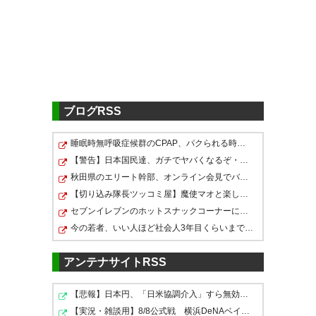
#frontale
おぉー新ユニ
かっこいいぞ
— monkofron☆
フロンターレのユニいいよなっ
#frontale
(monkofron11)
2026, 7月 2
て毎年思ってる。
なんか一貫した哲学みたいなの
— やちよしさん (yachiyossi)
2026, 7月 2
を感じる。
ブログRSS
フロンターレの新ユニ良すぎる
— azarashi♧大先生
睡眠時無呼吸症候群のCPAP、パクられる時代へ・・・・・
(azarashi_big)
2026, 7月 2
— neiro (janeiro_cfc21)
2026,
【警告】日本国民達、ガチでヤバくなるぞ・・・・・・
新ユニ
7月 2
秋田県のエリート幹部、オンライン会見でバスローブ姿に…
【切り込み隊長ツッコミ屋】魔使マオと楽しむグラブルリ…
#川崎フロンターレ
セブンイレブンのホットスナックコーナーにあるチョコク…
新ユニ！
— トマト (frontale358987)
今の若者、いい人ほど社会人3年目くらいまでに結婚してし…
2026, 7月 2
#frontale
川崎フロンターレの26-27シーズ
アンテナサイトRSS
ンユニフォームがめちゃくちゃ
— Shuya Kasado (shuuuya_k)
カッコいい！
2026, 7月 2
【悲報】日本円、「日米協調介入」すら無効化してしまう…
【実況・雑談用】8/8公式戦 横浜DeNAベイスターズvs広島…