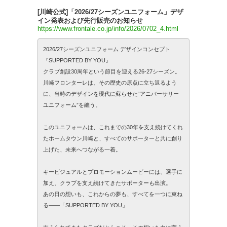
[川崎公式]「2026/27シーズンユニフォーム」デザ
イン発表および先行販売のお知らせ
https://www.frontale.co.jp/info/2026/0702_4.html
2026/27シーズンユニフォーム デザインコンセプト
『SUPPORTED BY YOU』
クラブ創設30周年という節目を迎える26-27シーズン。
川崎フロンターレは、その歴史の原点に立ち返るよう
に、当時のデザインを現代に蘇らせた“アニバーサリー
ユニフォーム”を纏う。
このユニフォームは、これまでの30年を支え続けてくれ
たホームタウン川崎と、すべてのサポーターと共に創り
上げた、未来へつながる一着。
キービジュアルとプロモーションムービーには、選手に
加え、クラブを支え続けてきたサポーターも出演。
あの日の想いも、これからの夢も、すべてを一つに束ね
る――「SUPPORTED BY YOU」