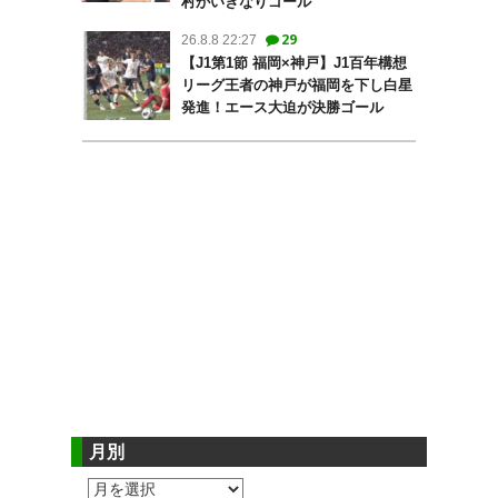
村がいきなりゴール
29
26.8.8 22:27
【J1第1節 福岡×神戸】J1百年構想
リーグ王者の神戸が福岡を下し白星
発進！エース大迫が決勝ゴール
月別