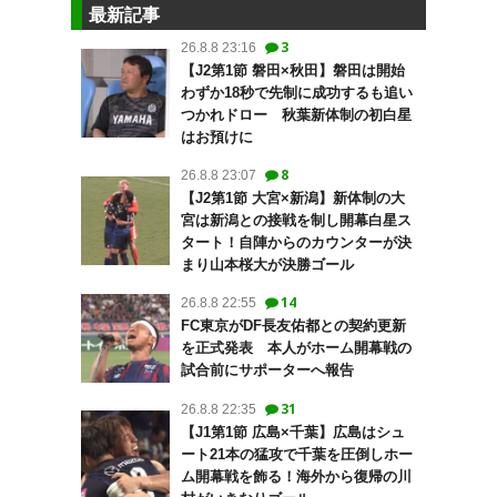
最新記事
3
26.8.8 23:16
【J2第1節 磐田×秋田】磐田は開始
わずか18秒で先制に成功するも追い
つかれドロー 秋葉新体制の初白星
はお預けに
8
26.8.8 23:07
【J2第1節 大宮×新潟】新体制の大
宮は新潟との接戦を制し開幕白星ス
タート！自陣からのカウンターが決
まり山本桜大が決勝ゴール
14
26.8.8 22:55
FC東京がDF長友佑都との契約更新
を正式発表 本人がホーム開幕戦の
試合前にサポーターへ報告
31
26.8.8 22:35
【J1第1節 広島×千葉】広島はシュ
ート21本の猛攻で千葉を圧倒しホー
ム開幕戦を飾る！海外から復帰の川