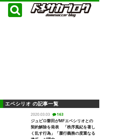
エベシリオ の記事一覧
163
2020.03.03
ジュビロ磐田がMFエベシリオとの
契約解除を発表 「秩序風紀を著し
く乱す行為」「履行義務の度重なる