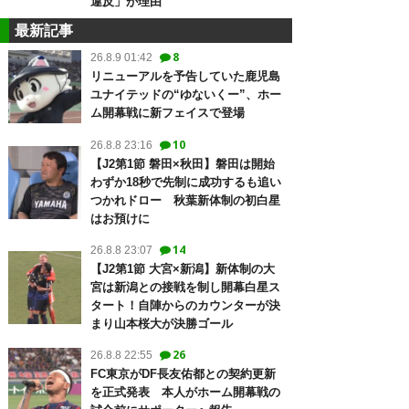
違反」が理由
最新記事
8
26.8.9 01:42
リニューアルを予告していた鹿児島
ユナイテッドの“ゆないくー”、ホー
ム開幕戦に新フェイスで登場
10
26.8.8 23:16
【J2第1節 磐田×秋田】磐田は開始
わずか18秒で先制に成功するも追い
つかれドロー 秋葉新体制の初白星
はお預けに
14
26.8.8 23:07
【J2第1節 大宮×新潟】新体制の大
宮は新潟との接戦を制し開幕白星ス
タート！自陣からのカウンターが決
まり山本桜大が決勝ゴール
26
26.8.8 22:55
FC東京がDF長友佑都との契約更新
を正式発表 本人がホーム開幕戦の