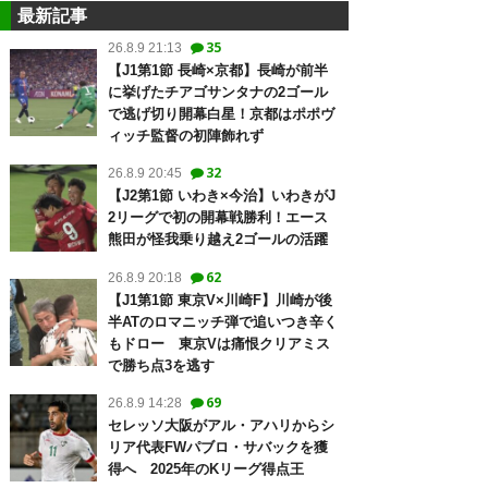
最新記事
35
26.8.9 21:13
【J1第1節 長崎×京都】長崎が前半
に挙げたチアゴサンタナの2ゴール
で逃げ切り開幕白星！京都はポポヴ
ィッチ監督の初陣飾れず
32
26.8.9 20:45
【J2第1節 いわき×今治】いわきがJ
2リーグで初の開幕戦勝利！エース
熊田が怪我乗り越え2ゴールの活躍
62
26.8.9 20:18
【J1第1節 東京V×川崎F】川崎が後
半ATのロマニッチ弾で追いつき辛く
もドロー 東京Vは痛恨クリアミス
で勝ち点3を逃す
69
26.8.9 14:28
セレッソ大阪がアル・アハリからシ
リア代表FWパブロ・サバックを獲
得へ 2025年のKリーグ得点王