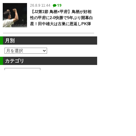
19
26.8.9 11:44
【J2第1節 鳥栖×甲府】鳥栖が好相
性の甲府に2-0快勝で5年ぶり開幕白
星！田中雄大は古巣に恩返しPK弾
月別
カテゴリ
このサイトについて
管理人への報告・連絡はメールフォームから
どうぞ。 ネタ投稿もお待ちしています。
メールフォーム
このサイトについて
プライバシーポリシー