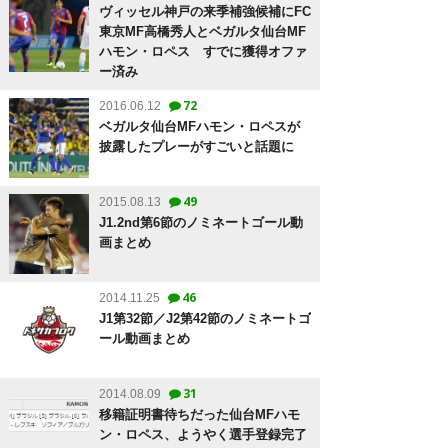
ヴィッセル神戸の来季補強候補にFC
東京MF高橋秀人とベガルタ仙台MF
ハモン・ロペス すでに獲得オファ
ー済み
72
2016.06.12
ベガルタ仙台MFハモン・ロペスが
披露したプレーがすごいと話題に
49
2015.08.13
J1.2nd第6節のノミネートゴール動
画まとめ
46
2014.11.25
J1第32節／J2第42節のノミネートゴ
ール動画まとめ
31
2014.08.09
移籍証明書待ちだった仙台MFハモ
ン・ロペス、ようやく選手登録完了