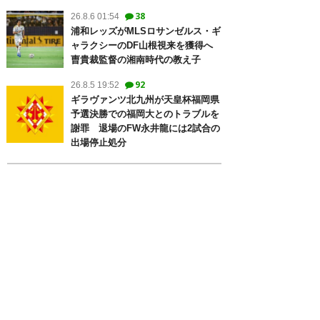
38
26.8.6 01:54
浦和レッズがMLSロサンゼルス・ギ
ャラクシーのDF山根視来を獲得へ
曺貴裁監督の湘南時代の教え子
92
26.8.5 19:52
ギラヴァンツ北九州が天皇杯福岡県
予選決勝での福岡大とのトラブルを
謝罪 退場のFW永井龍には2試合の
出場停止処分