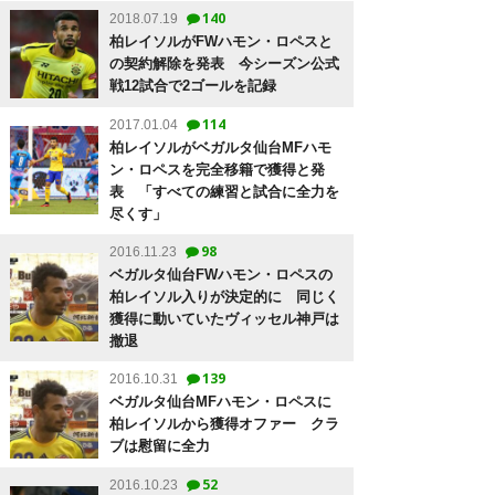
140
2018.07.19
柏レイソルがFWハモン・ロペスと
の契約解除を発表 今シーズン公式
戦12試合で2ゴールを記録
114
2017.01.04
柏レイソルがベガルタ仙台MFハモ
ン・ロペスを完全移籍で獲得と発
表 「すべての練習と試合に全力を
尽くす」
98
2016.11.23
ベガルタ仙台FWハモン・ロペスの
柏レイソル入りが決定的に 同じく
獲得に動いていたヴィッセル神戸は
撤退
139
2016.10.31
ベガルタ仙台MFハモン・ロペスに
柏レイソルから獲得オファー クラ
ブは慰留に全力
52
2016.10.23