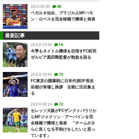
46
2014.06.30
ベガルタ仙台、ブラジル人MFハモ
ン・ロペスを完全移籍で獲得と発表
最新記事
16
26.8.6 23:56
今季もタイトル獲得を目指すFC町田
ゼルビア黒田剛監督が抱負を語る
72
26.8.6 18:44
FC東京の開幕戦に日本代表DF長友
佑都が来場し挨拶 去就に注目集ま
る
72
26.8.6 08:14
セレッソ大阪がFCザンクトパウリか
らMFジャクソン・アーバインを完
全移籍で獲得と発表 「チームがさ
らに良くなる手助けをしたいと思っ
ています」