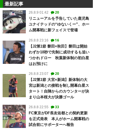
最新記事
20
26.8.9 01:42
リニューアルを予告していた鹿児島
ユナイテッドの“ゆないくー”、ホー
ム開幕戦に新フェイスで登場
16
26.8.8 23:16
【J2第1節 磐田×秋田】磐田は開始
わずか18秒で先制に成功するも追い
つかれドロー 秋葉新体制の初白星
はお預けに
20
26.8.8 23:07
【J2第1節 大宮×新潟】新体制の大
宮は新潟との接戦を制し開幕白星ス
タート！自陣からのカウンターが決
まり山本桜大が決勝ゴール
33
26.8.8 22:55
FC東京がDF長友佑都との契約更新
を正式発表 本人がホーム開幕戦の
試合前にサポーターへ報告