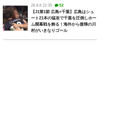
52
26.8.8 22:35
【J1第1節 広島×千葉】広島はシュ
ート21本の猛攻で千葉を圧倒しホー
ム開幕戦を飾る！海外から復帰の川
村がいきなりゴール