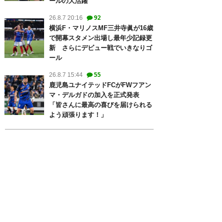
ールの大活躍
92
26.8.7 20:16
横浜F・マリノスMF三井寺眞が16歳
で開幕スタメン出場し最年少記録更
新 さらにデビュー戦でいきなりゴ
ール
55
26.8.7 15:44
鹿児島ユナイテッドFCがFWフアン
マ・デルガドの加入を正式発表
「皆さんに最高の喜びを届けられる
よう頑張ります！」