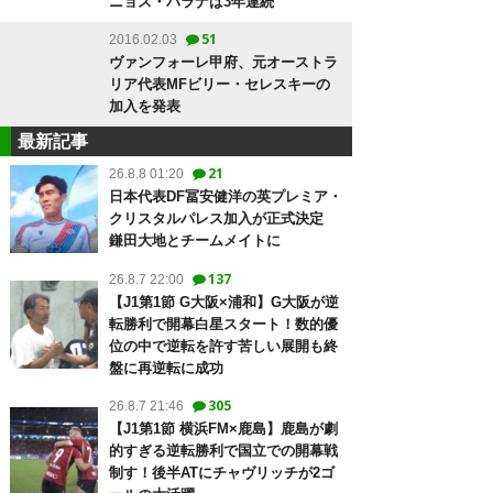
ニョス・パラナは3年連続
51
2016.02.03
ヴァンフォーレ甲府、元オーストラ
リア代表MFビリー・セレスキーの
加入を発表
最新記事
21
26.8.8 01:20
日本代表DF冨安健洋の英プレミア・
クリスタルパレス加入が正式決定
鎌田大地とチームメイトに
137
26.8.7 22:00
【J1第1節 G大阪×浦和】G大阪が逆
転勝利で開幕白星スタート！数的優
位の中で逆転を許す苦しい展開も終
盤に再逆転に成功
305
26.8.7 21:46
【J1第1節 横浜FM×鹿島】鹿島が劇
的すぎる逆転勝利で国立での開幕戦
制す！後半ATにチャヴリッチが2ゴ