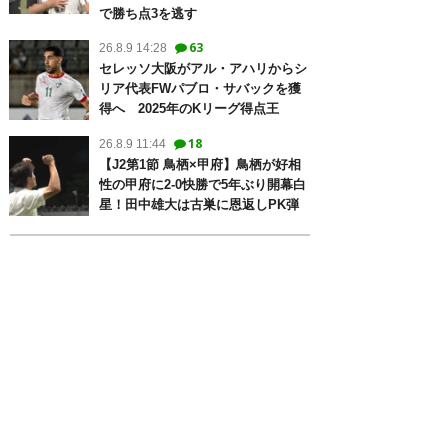
で勝ち点3を逃す
63
26.8.9 14:28
セレッソ大阪がアル・アハリからシ
リア代表FWパブロ・サバックを獲
得へ 2025年のKリーグ得点王
18
26.8.9 11:44
【J2第1節 鳥栖×甲府】鳥栖が好相
性の甲府に2-0快勝で5年ぶり開幕白
星！田中雄大は古巣に恩返しPK弾