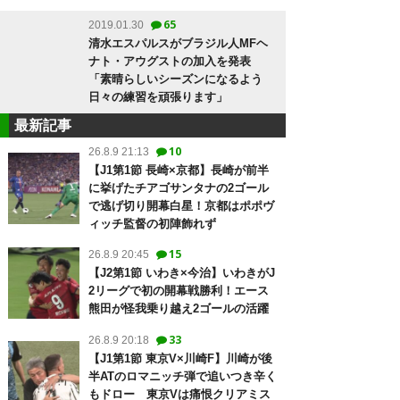
65
2019.01.30
清水エスパルスがブラジル人MFヘ
ナト・アウグストの加入を発表
「素晴らしいシーズンになるよう
日々の練習を頑張ります」
最新記事
10
26.8.9 21:13
【J1第1節 長崎×京都】長崎が前半
に挙げたチアゴサンタナの2ゴール
で逃げ切り開幕白星！京都はポポヴ
ィッチ監督の初陣飾れず
15
26.8.9 20:45
【J2第1節 いわき×今治】いわきがJ
2リーグで初の開幕戦勝利！エース
熊田が怪我乗り越え2ゴールの活躍
33
26.8.9 20:18
【J1第1節 東京V×川崎F】川崎が後
半ATのロマニッチ弾で追いつき辛く
もドロー 東京Vは痛恨クリアミス