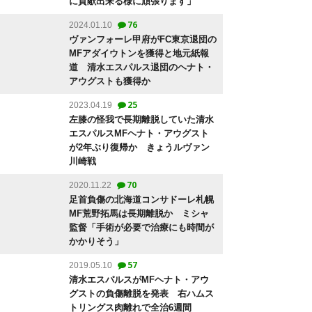
に貢献出来る様に頑張ります」
76
2024.01.10
ヴァンフォーレ甲府がFC東京退団の
MFアダイウトンを獲得と地元紙報
道 清水エスパルス退団のヘナト・
アウグストも獲得か
25
2023.04.19
左膝の怪我で長期離脱していた清水
エスパルスMFヘナト・アウグスト
が2年ぶり復帰か きょうルヴァン
川崎戦
70
2020.11.22
足首負傷の北海道コンサドーレ札幌
MF荒野拓馬は長期離脱か ミシャ
監督「手術が必要で治療にも時間が
かかりそう」
57
2019.05.10
清水エスパルスがMFヘナト・アウ
グストの負傷離脱を発表 右ハムス
トリングス肉離れで全治6週間