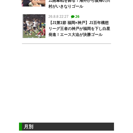
ム開幕戦を飾る！海外から復帰の川
村がいきなりゴール
26
26.8.8 22:27
【J1第1節 福岡×神戸】J1百年構想
リーグ王者の神戸が福岡を下し白星
発進！エース大迫が決勝ゴール
月別