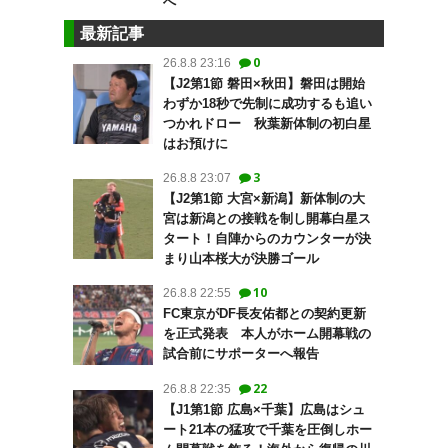
へ
最新記事
0
26.8.8 23:16
【J2第1節 磐田×秋田】磐田は開始
わずか18秒で先制に成功するも追い
つかれドロー 秋葉新体制の初白星
はお預けに
3
26.8.8 23:07
【J2第1節 大宮×新潟】新体制の大
宮は新潟との接戦を制し開幕白星ス
タート！自陣からのカウンターが決
まり山本桜大が決勝ゴール
10
26.8.8 22:55
FC東京がDF長友佑都との契約更新
を正式発表 本人がホーム開幕戦の
試合前にサポーターへ報告
22
26.8.8 22:35
【J1第1節 広島×千葉】広島はシュ
ート21本の猛攻で千葉を圧倒しホー