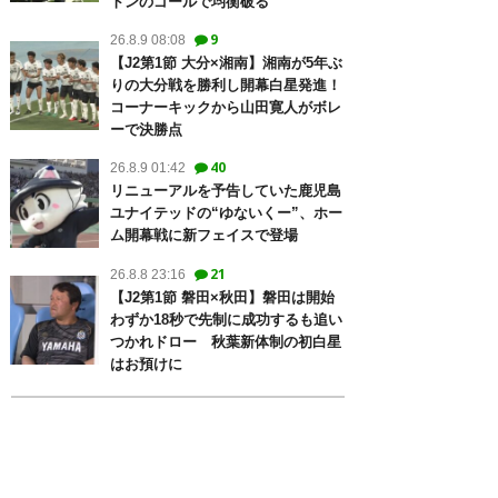
トンのゴールで均衡破る
9
26.8.9 08:08
【J2第1節 大分×湘南】湘南が5年ぶ
りの大分戦を勝利し開幕白星発進！
コーナーキックから山田寛人がボレ
ーで決勝点
40
26.8.9 01:42
リニューアルを予告していた鹿児島
ユナイテッドの“ゆないくー”、ホー
ム開幕戦に新フェイスで登場
21
26.8.8 23:16
【J2第1節 磐田×秋田】磐田は開始
わずか18秒で先制に成功するも追い
つかれドロー 秋葉新体制の初白星
はお預けに