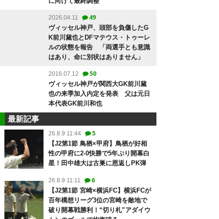
に向けて最終調整
49
2026.04.11
ヴィッセル神戸、頭部を負傷したG
K前川黛也とDFマテウス・トゥーレ
ルの状態を報告 「両選手とも意識
はあり、命に別状はありません」
50
2016.07.12
ヴィッセル神戸が関西大GK前川黛
也の来季加入内定を発表 父は元日
本代表GK前川和也
最新記事
5
26.8.9 11:44
【J2第1節 鳥栖×甲府】鳥栖が好相
性の甲府に2-0快勝で5年ぶり開幕白
星！田中雄大は古巣に恩返しPK弾
6
26.8.9 11:11
【J2第1節 宮崎×横浜FC】横浜FCが
百年構想リーグ3位の宮崎を敵地で
破り開幕戦勝利！“切り札”アダイウ