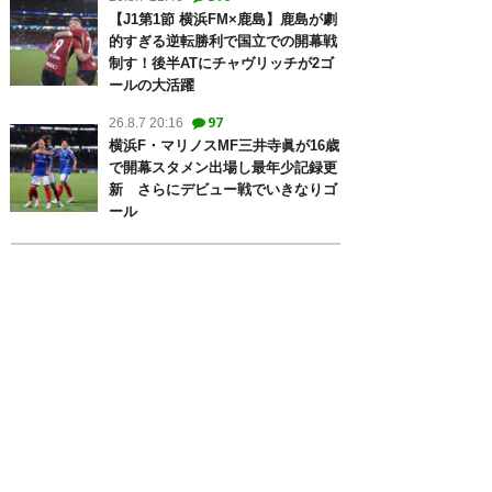
【J1第1節 横浜FM×鹿島】鹿島が劇
的すぎる逆転勝利で国立での開幕戦
制す！後半ATにチャヴリッチが2ゴ
ールの大活躍
97
26.8.7 20:16
横浜F・マリノスMF三井寺眞が16歳
で開幕スタメン出場し最年少記録更
新 さらにデビュー戦でいきなりゴ
ール