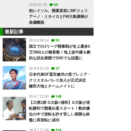
34
2016.02.26
柏レイソル、開幕直前にMFジュリ
アーノ・ミネイロとFW大島康樹が
負傷離脱
最新記事
55
26.8.8 08:14
国立でのJリーグ開幕戦が史上最多6
万3960人の観客数！地上波中継＆劇
的な試合展開でSNSでも話題に
27
26.8.8 01:20
日本代表DF冨安健洋の英プレミア・
クリスタルパレス加入が正式決定
鎌田大地とチームメイトに
148
26.8.7 22:00
【J1第1節 G大阪×浦和】G大阪が逆
転勝利で開幕白星スタート！数的優
位の中で逆転を許す苦しい展開も終
盤に再逆転に成功
316
26.8.7 21:46