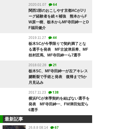
64
2020.01.07
関西1部のおこしやす京都ACがJリ
ーグ経験者を続々補強 熊本からF
W原一樹、栃木からMF寺田紳一とD
F福田健介
44
2019.11.27
栃木SCが今季限りで契約満了とな
る選手を発表 MF古波津辰希、MF
枝村匠馬、MF寺田紳一ら7選手
21
2018.02.28
栃木SC、MF寺田紳一が左アキレス
腱断裂で手術と発表 復帰まで5か
月見込み
138
2017.11.23
横浜FCが来季契約を結ばない選手を
発表 MF寺田紳一、FW津田知宏ら
6選手
最新記事
67
26.8.8 08:14