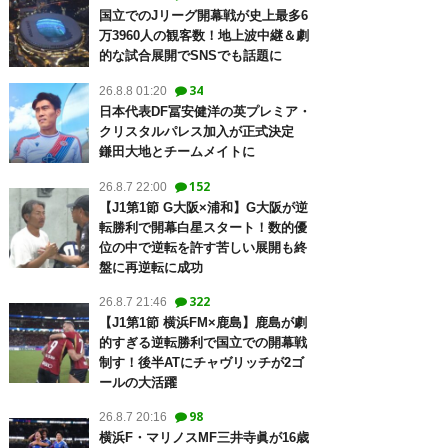
国立でのJリーグ開幕戦が史上最多6
万3960人の観客数！地上波中継＆劇
的な試合展開でSNSでも話題に
34
26.8.8 01:20
日本代表DF冨安健洋の英プレミア・
クリスタルパレス加入が正式決定
鎌田大地とチームメイトに
152
26.8.7 22:00
【J1第1節 G大阪×浦和】G大阪が逆
転勝利で開幕白星スタート！数的優
位の中で逆転を許す苦しい展開も終
盤に再逆転に成功
322
26.8.7 21:46
【J1第1節 横浜FM×鹿島】鹿島が劇
的すぎる逆転勝利で国立での開幕戦
制す！後半ATにチャヴリッチが2ゴ
ールの大活躍
98
26.8.7 20:16
横浜F・マリノスMF三井寺眞が16歳