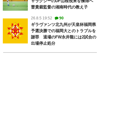
ャラクシーのDF山根視来を獲得へ
曺貴裁監督の湘南時代の教え子
90
26.8.5 19:52
ギラヴァンツ北九州が天皇杯福岡県
予選決勝での福岡大とのトラブルを
謝罪 退場のFW永井龍には2試合の
出場停止処分