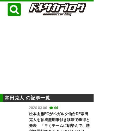
常田克人 の記事一覧
44
2020.03.06
松本山雅FCがベガルタ仙台DF常田
克人を育成型期限付き移籍で獲得と
発表 「早くチームに馴染んで、勝