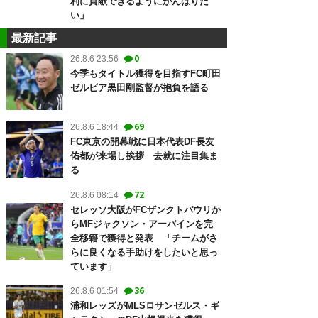
利に貢献できるようにがんばりた
い」
最新記事
0
26.8.6 23:56
今季もタイトル獲得を目指すFC町田
ゼルビア黒田剛監督が抱負を語る
69
26.8.6 18:44
FC東京の開幕戦に日本代表DF長友
佑都が来場し挨拶 去就に注目集ま
る
72
26.8.6 08:14
セレッソ大阪がFCザンクトパウリか
らMFジャクソン・アーバインを完
全移籍で獲得と発表 「チームがさ
らに良くなる手助けをしたいと思っ
ています」
36
26.8.6 01:54
浦和レッズがMLSロサンゼルス・ギ