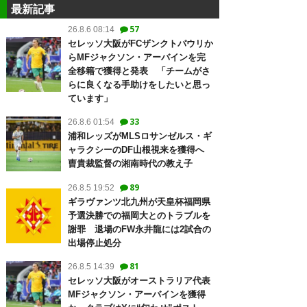
最新記事
57
26.8.6 08:14
セレッソ大阪がFCザンクトパウリか
らMFジャクソン・アーバインを完
全移籍で獲得と発表 「チームがさ
らに良くなる手助けをしたいと思っ
ています」
33
26.8.6 01:54
浦和レッズがMLSロサンゼルス・ギ
ャラクシーのDF山根視来を獲得へ
曺貴裁監督の湘南時代の教え子
89
26.8.5 19:52
ギラヴァンツ北九州が天皇杯福岡県
予選決勝での福岡大とのトラブルを
謝罪 退場のFW永井龍には2試合の
出場停止処分
81
26.8.5 14:39
セレッソ大阪がオーストラリア代表
MFジャクソン・アーバインを獲得