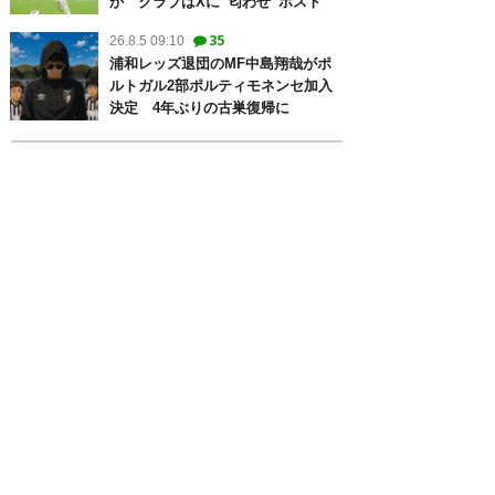
か クラブはXに“匂わせ”ポスト
35
26.8.5 09:10
浦和レッズ退団のMF中島翔哉がポ
ルトガル2部ポルティモネンセ加入
決定 4年ぶりの古巣復帰に