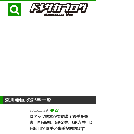
森川泰臣 の記事一覧
27
2016.11.29
ロアッソ熊本が契約満了選手を発
表 MF髙柳、GK金井、GK永井、D
F森川の4選手と来季契約結ばず