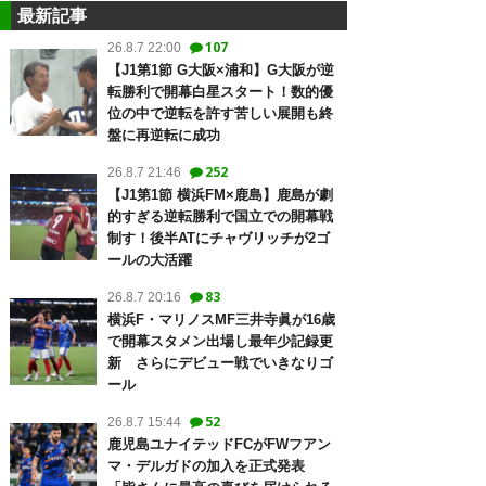
最新記事
107
26.8.7 22:00
【J1第1節 G大阪×浦和】G大阪が逆
転勝利で開幕白星スタート！数的優
位の中で逆転を許す苦しい展開も終
盤に再逆転に成功
252
26.8.7 21:46
【J1第1節 横浜FM×鹿島】鹿島が劇
的すぎる逆転勝利で国立での開幕戦
制す！後半ATにチャヴリッチが2ゴ
ールの大活躍
83
26.8.7 20:16
横浜F・マリノスMF三井寺眞が16歳
で開幕スタメン出場し最年少記録更
新 さらにデビュー戦でいきなりゴ
ール
52
26.8.7 15:44
鹿児島ユナイテッドFCがFWフアン
マ・デルガドの加入を正式発表