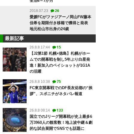
全治6～7か月
26
2018.07.23
愛媛FCがファジアーノ岡山FW藤本
佳希を期限付き移籍で獲得と発表
地元松山市出身の24歳
最新記事
15
26.8.8 17:44
【J2第1節 札幌×徳島】札幌がホー
ムでの開幕戦を制し5年ぶり白星発
進！新加入のペイショットが1G1A
の活躍
75
26.8.8 10:38
FC東京開幕戦でのDF長友佑都の“挨
拶”、スポニチがネタバレ報道
133
26.8.8 08:14
国立でのJリーグ開幕戦が史上最多6
万3960人の観客数！地上波中継＆劇
的な試合展開でSNSでも話題に