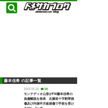
藤本佳希 の記事一覧
34
2022.05.20
モンテディオ山形がFW藤本佳希の
負傷離脱を発表 左膝前十字靭帯損
傷及び内側半月板損傷で手術を受け