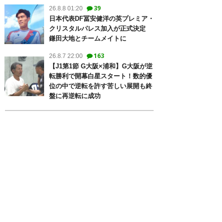
39
26.8.8 01:20
日本代表DF冨安健洋の英プレミア・
クリスタルパレス加入が正式決定
鎌田大地とチームメイトに
163
26.8.7 22:00
【J1第1節 G大阪×浦和】G大阪が逆
転勝利で開幕白星スタート！数的優
位の中で逆転を許す苦しい展開も終
盤に再逆転に成功