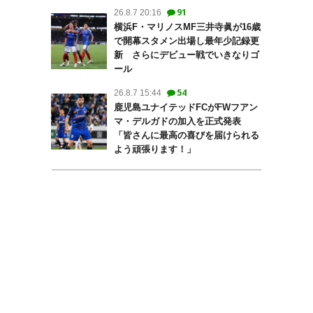
91
26.8.7 20:16
横浜F・マリノスMF三井寺眞が16歳
で開幕スタメン出場し最年少記録更
新 さらにデビュー戦でいきなりゴ
ール
54
26.8.7 15:44
鹿児島ユナイテッドFCがFWフアン
マ・デルガドの加入を正式発表
「皆さんに最高の喜びを届けられる
よう頑張ります！」