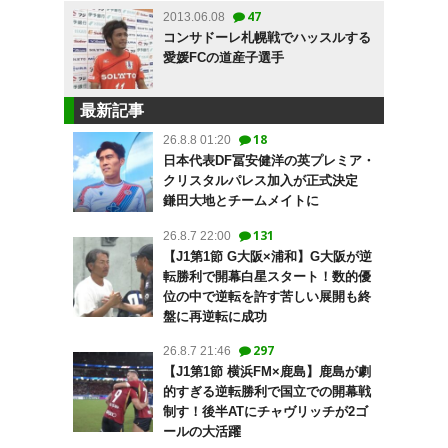
47
2013.06.08
コンサドーレ札幌戦でハッスルする
愛媛FCの道産子選手
最新記事
18
26.8.8 01:20
日本代表DF冨安健洋の英プレミア・
クリスタルパレス加入が正式決定
鎌田大地とチームメイトに
131
26.8.7 22:00
【J1第1節 G大阪×浦和】G大阪が逆
転勝利で開幕白星スタート！数的優
位の中で逆転を許す苦しい展開も終
盤に再逆転に成功
297
26.8.7 21:46
【J1第1節 横浜FM×鹿島】鹿島が劇
的すぎる逆転勝利で国立での開幕戦
制す！後半ATにチャヴリッチが2ゴ
ールの大活躍