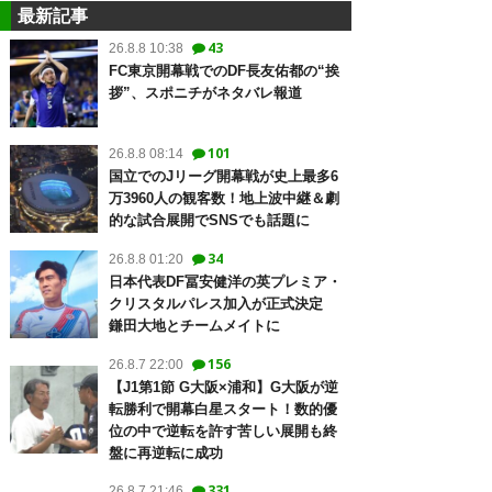
最新記事
43
26.8.8 10:38
FC東京開幕戦でのDF長友佑都の“挨
拶”、スポニチがネタバレ報道
101
26.8.8 08:14
国立でのJリーグ開幕戦が史上最多6
万3960人の観客数！地上波中継＆劇
的な試合展開でSNSでも話題に
34
26.8.8 01:20
日本代表DF冨安健洋の英プレミア・
クリスタルパレス加入が正式決定
鎌田大地とチームメイトに
156
26.8.7 22:00
【J1第1節 G大阪×浦和】G大阪が逆
転勝利で開幕白星スタート！数的優
位の中で逆転を許す苦しい展開も終
盤に再逆転に成功
331
26.8.7 21:46