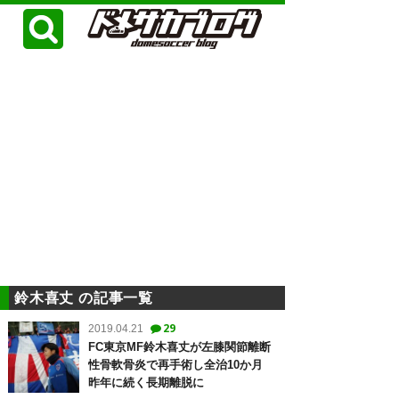
鈴木喜丈 の記事一覧
29
2019.04.21
FC東京MF鈴木喜丈が左膝関節離断
性骨軟骨炎で再手術し全治10か月
昨年に続く長期離脱に