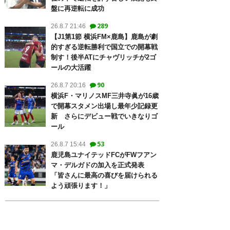
盤に再逆転に成功
289
26.8.7 21:46
【J1第1節 横浜FM×鹿島】鹿島が劇
的すぎる逆転勝利で国立での開幕戦
制す！後半ATにチャヴリッチが2ゴ
ールの大活躍
90
26.8.7 20:16
横浜F・マリノスMF三井寺眞が16歳
で開幕スタメン出場し最年少記録更
新 さらにデビュー戦でいきなりゴ
ール
53
26.8.7 15:44
鹿児島ユナイテッドFCがFWフアン
マ・デルガドの加入を正式発表
「皆さんに最高の喜びを届けられる
よう頑張ります！」