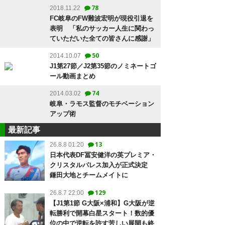
78
2018.11.22
FC岐阜のFW難波宏明が現役引退を
表明 「私のサッカー人生に関わっ
ていただいた全ての皆さんに感謝」
50
2014.10.07
J1第27節／J2第35節のノミネートゴ
ール動画まとめ
74
2014.03.02
岐阜・ラモス監督のモチベーション
アップ術
最新記事
13
26.8.8 01:20
日本代表DF冨安健洋の英プレミア・
クリスタルパレス加入が正式決定
鎌田大地とチームメイトに
129
26.8.7 22:00
【J1第1節 G大阪×浦和】G大阪が逆
転勝利で開幕白星スタート！数的優
位の中で逆転を許す苦しい展開も終