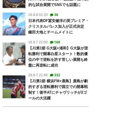
的な試合展開でSNSでも話題に
36
26.8.8 01:20
日本代表DF冨安健洋の英プレミア・
クリスタルパレス加入が正式決定
鎌田大地とチームメイトに
160
26.8.7 22:00
【J1第1節 G大阪×浦和】G大阪が逆
転勝利で開幕白星スタート！数的優
位の中で逆転を許す苦しい展開も終
盤に再逆転に成功
332
26.8.7 21:46
【J1第1節 横浜FM×鹿島】鹿島が劇
的すぎる逆転勝利で国立での開幕戦
制す！後半ATにチャヴリッチが2ゴ
ールの大活躍