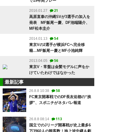
で19年間プレー
21
2016.01.27
高原直泰の沖縄SVが3選手の加入を
発表 MF飯尾一慶、DF池端陽介、
MF松本圭介
54
2014.01.13
東京Vの2選手が横浜FCへ完全移
籍…MF飯尾一慶とMF小池純輝
56
2013.04.05
東京V・常盤は金髪モデルに声をか
けていたわけではなかった
最新記事
58
26.8.8 10:38
FC東京開幕戦でのDF長友佑都の“挨
拶”、スポニチがネタバレ報道
113
26.8.8 08:14
国立でのJリーグ開幕戦が史上最多6
万3960人の観客数！地上波中継＆劇