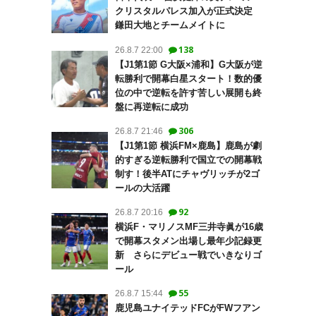
クリスタルパレス加入が正式決定
鎌田大地とチームメイトに
138
26.8.7 22:00
【J1第1節 G大阪×浦和】G大阪が逆
転勝利で開幕白星スタート！数的優
位の中で逆転を許す苦しい展開も終
盤に再逆転に成功
306
26.8.7 21:46
【J1第1節 横浜FM×鹿島】鹿島が劇
的すぎる逆転勝利で国立での開幕戦
制す！後半ATにチャヴリッチが2ゴ
ールの大活躍
92
26.8.7 20:16
横浜F・マリノスMF三井寺眞が16歳
で開幕スタメン出場し最年少記録更
新 さらにデビュー戦でいきなりゴ
ール
55
26.8.7 15:44
鹿児島ユナイテッドFCがFWフアン