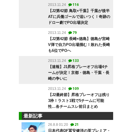
116
2013.11.24
【J2第42節 鳥取×千葉】千葉が後半
ATに兵働ゴールで追いつく！奇跡の
ドロー劇でPO出場決定
79
2013.11.24
【J2第42節 長崎×徳島】徳島が宮崎
V弾で自力PO出場掴む！敗れた長崎
も6位でPOへ
133
2013.11.24
【速報】J1昇格プレーオフ出場4チ
ームが決定！京都・徳島・千葉・長
崎の争いに
109
2013.11.24
【J2最終節】昇格プレーオフは残り
3枠！ラスト1戦で5チームに可能
性…各チームスレ前日まとめ
最新記事
21
26.8.8 01:20
日本代表DF冨安健洋の英プレミア・