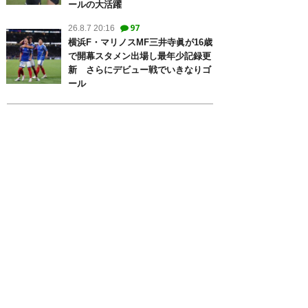
ールの大活躍
97
26.8.7 20:16
横浜F・マリノスMF三井寺眞が16歳
で開幕スタメン出場し最年少記録更
新 さらにデビュー戦でいきなりゴ
ール