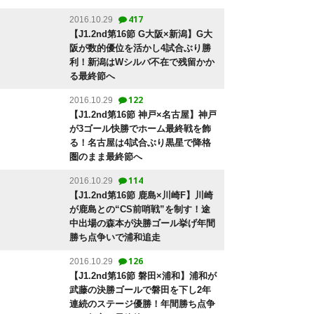
417
2016.10.29
【J1.2nd第16節 G大阪×新潟】G大
阪が数的優位を活かし4試合ぶり勝
利！新潟はWシルバ不在で残留かか
る最終節へ
122
2016.10.29
【J1.2nd第16節 神戸×名古屋】神戸
が3ゴール快勝でホーム最終戦を飾
る！名古屋は4試合ぶり黒星で降格
圏のまま最終節へ
114
2016.10.29
【J1.2nd第16節 鹿島×川崎F】川崎
が鹿島との“CS前哨戦”を制す！途
中出場の森本が決勝ゴール挙げ年間
勝ち点争いで浦和追走
126
2016.10.29
【J1.2nd第16節 磐田×浦和】浦和が
武藤の決勝ゴールで磐田を下し2年
連続のステージ優勝！年間勝ち点争