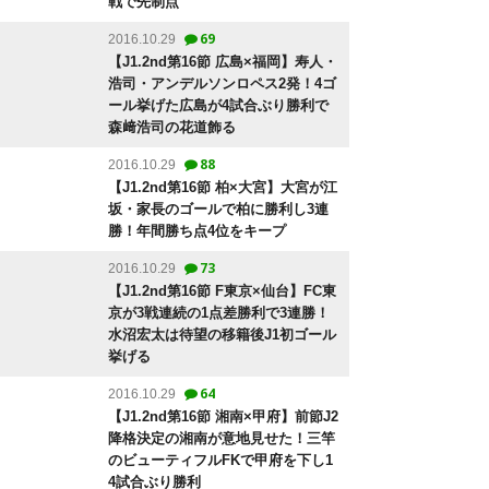
戦で先制点
69
2016.10.29
【J1.2nd第16節 広島×福岡】寿人・
浩司・アンデルソンロペス2発！4ゴ
ール挙げた広島が4試合ぶり勝利で
森﨑浩司の花道飾る
88
2016.10.29
【J1.2nd第16節 柏×大宮】大宮が江
坂・家長のゴールで柏に勝利し3連
勝！年間勝ち点4位をキープ
73
2016.10.29
【J1.2nd第16節 F東京×仙台】FC東
京が3戦連続の1点差勝利で3連勝！
水沼宏太は待望の移籍後J1初ゴール
挙げる
64
2016.10.29
【J1.2nd第16節 湘南×甲府】前節J2
降格決定の湘南が意地見せた！三竿
のビューティフルFKで甲府を下し1
4試合ぶり勝利