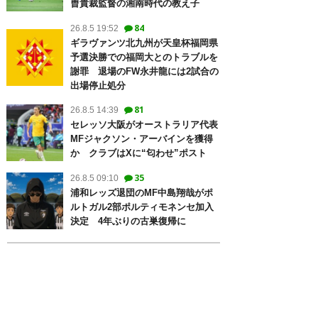
曺貴裁監督の湘南時代の教え子
84
26.8.5 19:52
ギラヴァンツ北九州が天皇杯福岡県
予選決勝での福岡大とのトラブルを
謝罪 退場のFW永井龍には2試合の
出場停止処分
81
26.8.5 14:39
セレッソ大阪がオーストラリア代表
MFジャクソン・アーバインを獲得
か クラブはXに“匂わせ”ポスト
35
26.8.5 09:10
浦和レッズ退団のMF中島翔哉がポ
ルトガル2部ポルティモネンセ加入
決定 4年ぶりの古巣復帰に