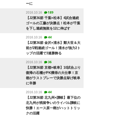
ーに
189
2016.10.16
【J2第36節 千葉×松本】4試合連続
ゴールの工藤が決勝点！松本が千葉
を下し連続無敗を12に伸ばす
44
2016.10.16
【J2第36節 金沢×清水】鄭大世＆大
前が2戦連続ゴール！清水が強力2ト
ップの活躍で3連勝飾る
36
2016.10.16
【J2第36節 京都×岐阜】10試合ぶり
復帰の石櫃がPK獲得の大仕事！京
都がラストプレーで決勝点挙げ岐阜
に辛勝
44
2016.10.16
【J2第36節 北九州×讃岐】最下位の
北九州が残留争いのライバル讃岐に
快勝！エース原一樹がハットトリッ
クの活躍