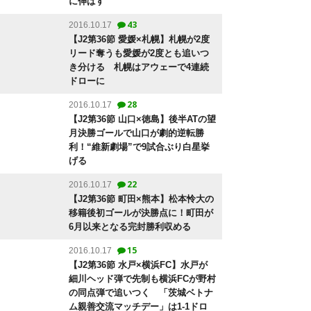
に伸ばす
43
2016.10.17
【J2第36節 愛媛×札幌】札幌が2度
リード奪うも愛媛が2度とも追いつ
き分ける 札幌はアウェーで4連続
ドローに
28
2016.10.17
【J2第36節 山口×徳島】後半ATの望
月決勝ゴールで山口が劇的逆転勝
利！“維新劇場”で9試合ぶり白星挙
げる
22
2016.10.17
【J2第36節 町田×熊本】松本怜大の
移籍後初ゴールが決勝点に！町田が
6月以来となる完封勝利収める
15
2016.10.17
【J2第36節 水戸×横浜FC】水戸が
細川ヘッド弾で先制も横浜FCが野村
の同点弾で追いつく 「茨城ベトナ
ム親善交流マッチデー」は1-1ドロ