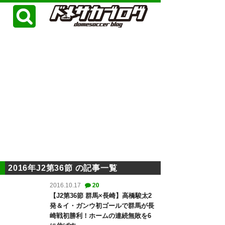
2016年J2第36節 の記事一覧
20
2016.10.17
【J2第36節 群馬×長崎】高橋駿太2
発＆イ・ガンウ初ゴールで群馬が長
崎戦初勝利！ホームの連続無敗を6