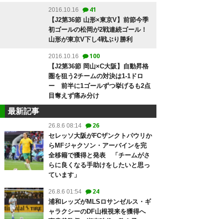
41
2016.10.16
【J2第36節 山形×東京V】前節今季
初ゴールの松岡が2戦連続ゴール！
山形が東京V下し4戦ぶり勝利
100
2016.10.16
【J2第36節 岡山×C大阪】自動昇格
圏を狙う2チームの対決は1-1ドロ
ー 前半に1ゴールずつ挙げるも2点
目奪えず痛み分け
最新記事
26
26.8.6 08:14
セレッソ大阪がFCザンクトパウリか
らMFジャクソン・アーバインを完
全移籍で獲得と発表 「チームがさ
らに良くなる手助けをしたいと思っ
ています」
24
26.8.6 01:54
浦和レッズがMLSロサンゼルス・ギ
ャラクシーのDF山根視来を獲得へ