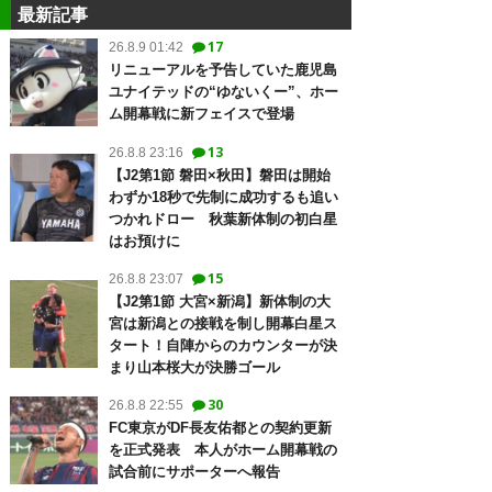
最新記事
17
26.8.9 01:42
リニューアルを予告していた鹿児島
ユナイテッドの“ゆないくー”、ホー
ム開幕戦に新フェイスで登場
13
26.8.8 23:16
【J2第1節 磐田×秋田】磐田は開始
わずか18秒で先制に成功するも追い
つかれドロー 秋葉新体制の初白星
はお預けに
15
26.8.8 23:07
【J2第1節 大宮×新潟】新体制の大
宮は新潟との接戦を制し開幕白星ス
タート！自陣からのカウンターが決
まり山本桜大が決勝ゴール
30
26.8.8 22:55
FC東京がDF長友佑都との契約更新
を正式発表 本人がホーム開幕戦の
試合前にサポーターへ報告