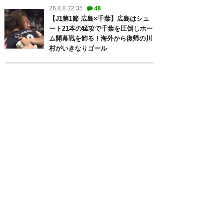
48
26.8.8 22:35
【J1第1節 広島×千葉】広島はシュ
ート21本の猛攻で千葉を圧倒しホー
ム開幕戦を飾る！海外から復帰の川
村がいきなりゴール