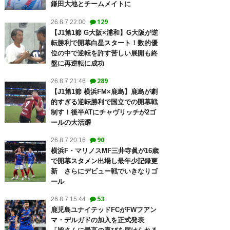
鎌田大地とチームメイトに
129
26.8.7 22:00
【J1第1節 G大阪×浦和】G大阪が逆
転勝利で開幕白星スタート！数的優
位の中で逆転を許す苦しい展開も終
盤に再逆転に成功
289
26.8.7 21:46
【J1第1節 横浜FM×鹿島】鹿島が劇
的すぎる逆転勝利で国立での開幕戦
制す！後半ATにチャヴリッチが2ゴ
ールの大活躍
90
26.8.7 20:16
横浜F・マリノスMF三井寺眞が16歳
で開幕スタメン出場し最年少記録更
新 さらにデビュー戦でいきなりゴ
ール
53
26.8.7 15:44
鹿児島ユナイテッドFCがFWフアン
マ・デルガドの加入を正式発表