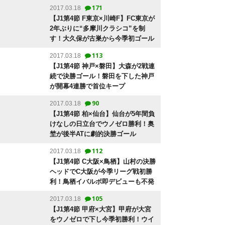
171
2017.03.18
【J1第4節 F東京×川崎F】FC東京が
2年ぶりに“多摩川クラシコ”を制
す！大久保が古巣から今季初ゴール
113
2017.03.18
【J1第4節 神戸×磐田】大森が2戦連
続で決勝ゴール！磐田を下した神戸
が開幕4連勝で首位キープ
90
2017.03.18
【J1第4節 柏×仙台】仙台が5年間負
けなしの日立台でウノゼロ勝利！奥
埜が後半ATに劇的決勝ゴール
112
2017.03.18
【J1第4節 C大阪×鳥栖】山村の決勝
ヘッドでC大阪が今季リーグ戦初勝
利！鳥栖イバルボ即デビューも不発
105
2017.03.18
【J1第4節 甲府×大宮】甲府が大宮
をウノゼロで下し今季初勝利！ウイ