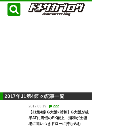
2017年J1第4節 の記事一覧
222
2017.03.19
【J1第4節 G大阪×浦和】G大阪が後
半ATに痛恨のPK献上…浦和が土壇
場に追いつきドローに持ち込む