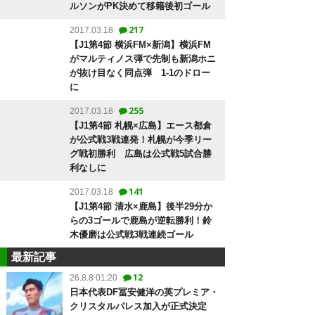
ルソンがPK決めて移籍後初ゴール
217
2017.03.18
【J1第4節 横浜FM×新潟】横浜FM
がマルティノス弾で先制も新潟ホニ
が抜け目なく同点弾 1-1のドロー
に
255
2017.03.18
【J1第4節 札幌×広島】エース都倉
が公式戦3戦連発！札幌が今季リー
グ戦初勝利 広島は公式戦5試合勝
利なしに
141
2017.03.18
【J1第4節 清水×鹿島】後半29分か
らの3ゴールで鹿島が逆転勝利！鈴
木優磨は公式戦3戦連続ゴール
最新記事
12
26.8.8 01:20
日本代表DF冨安健洋の英プレミア・
クリスタルパレス加入が正式決定