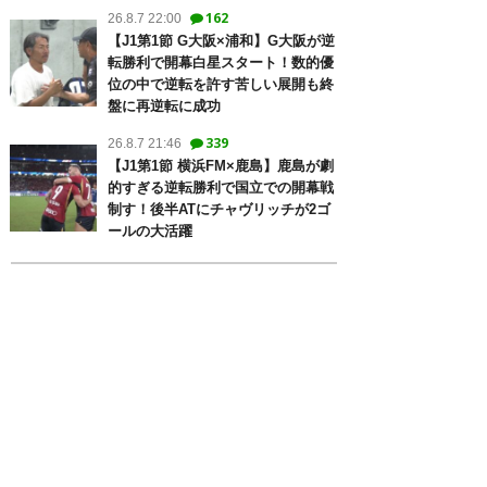
162
26.8.7 22:00
【J1第1節 G大阪×浦和】G大阪が逆
転勝利で開幕白星スタート！数的優
位の中で逆転を許す苦しい展開も終
盤に再逆転に成功
339
26.8.7 21:46
【J1第1節 横浜FM×鹿島】鹿島が劇
的すぎる逆転勝利で国立での開幕戦
制す！後半ATにチャヴリッチが2ゴ
ールの大活躍