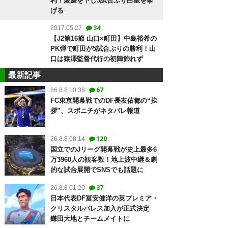
利！愛媛を下し3試合ぶり白星を挙
げる
34
2017.05.27
【J2第16節 山口×町田】中島裕希の
PK弾で町田が5試合ぶりの勝利！山
口は猿澤監督代行の初陣飾れず
最新記事
67
26.8.8 10:38
FC東京開幕戦でのDF長友佑都の“挨
拶”、スポニチがネタバレ報道
120
26.8.8 08:14
国立でのJリーグ開幕戦が史上最多6
万3960人の観客数！地上波中継＆劇
的な試合展開でSNSでも話題に
37
26.8.8 01:20
日本代表DF冨安健洋の英プレミア・
クリスタルパレス加入が正式決定
鎌田大地とチームメイトに