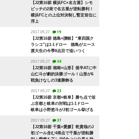
【J2第16節 横浜FC×名古屋】シモ
ビッチの2発で名古屋が逆転勝利！
横浜FCとの上位対決制し暫定首位に
浮上
19
2017.05.27
【J2第16節 徳島×讃岐】“東四国ク
ラシコ”は1-1ドロー 徳島がエース
渡大生の今季8点目で追いつく
34
2017.05.27
【J2第16節 湘南×山形】後半ATに中
山仁斗が劇的決勝ゴール！山形が6
戦負けなしの3連勝飾る
23
2017.05.27
【J2第16節 京都×岐阜】勝ち点で並
ぶ京都と岐阜の対戦は1-1ドロー
岐阜は小野悠斗がJ初ゴール挙げる
37
2017.05.27
【J2第16節 千葉×愛媛】乾貴哉のJ
初ゴール含む4得点で千葉が逆転勝