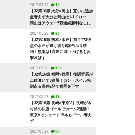
14
2017.05.28
【J2第16節 大分×岡山】互いに追加
点奪えず大分と岡山は1-1ドロー
岡山はアウェー5戦連続勝利なしに
36
2017.05.28
【J2第16節 熊本×水戸】前半で3得
点の水戸が逃げ切り6試合ぶり勝
利！熊本は1点差に追い上げるも反
撃及ばず
136
2017.05.28
【J2第16節 福岡×群馬】復調群馬が
上位喰いで3連勝！カン・スイル先
制点＆高井2発で福岡を下す
31
2017.05.27
【J2第16節 長崎×東京V】長崎が木
村裕の決勝ゴールでホーム2連勝！
東京Vはシュート19本もゴール奪え
ず
90
2017.05.27