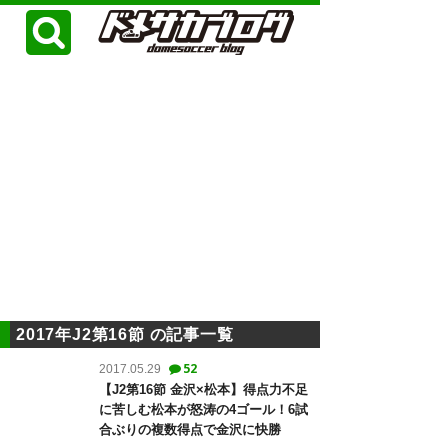
2017年J2第16節 の記事一覧
52
2017.05.29
【J2第16節 金沢×松本】得点力不足
に苦しむ松本が怒涛の4ゴール！6試
合ぶりの複数得点で金沢に快勝