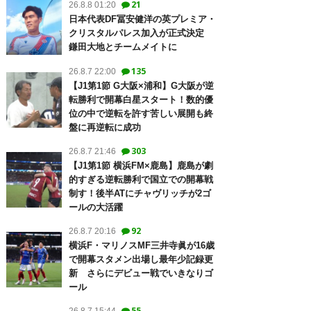
21
26.8.8 01:20
日本代表DF冨安健洋の英プレミア・
クリスタルパレス加入が正式決定
鎌田大地とチームメイトに
135
26.8.7 22:00
【J1第1節 G大阪×浦和】G大阪が逆
転勝利で開幕白星スタート！数的優
位の中で逆転を許す苦しい展開も終
盤に再逆転に成功
303
26.8.7 21:46
【J1第1節 横浜FM×鹿島】鹿島が劇
的すぎる逆転勝利で国立での開幕戦
制す！後半ATにチャヴリッチが2ゴ
ールの大活躍
92
26.8.7 20:16
横浜F・マリノスMF三井寺眞が16歳
で開幕スタメン出場し最年少記録更
新 さらにデビュー戦でいきなりゴ
ール
55