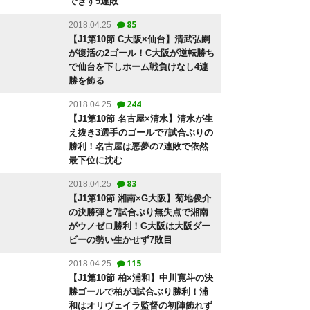
できず5連敗
85
2018.04.25
【J1第10節 C大阪×仙台】清武弘嗣
が復活の2ゴール！C大阪が逆転勝ち
で仙台を下しホーム戦負けなし4連
勝を飾る
244
2018.04.25
【J1第10節 名古屋×清水】清水が生
え抜き3選手のゴールで7試合ぶりの
勝利！名古屋は悪夢の7連敗で依然
最下位に沈む
83
2018.04.25
【J1第10節 湘南×G大阪】菊地俊介
の決勝弾と7試合ぶり無失点で湘南
がウノゼロ勝利！G大阪は大阪ダー
ビーの勢い生かせず7敗目
115
2018.04.25
【J1第10節 柏×浦和】中川寛斗の決
勝ゴールで柏が3試合ぶり勝利！浦
和はオリヴェイラ監督の初陣飾れず