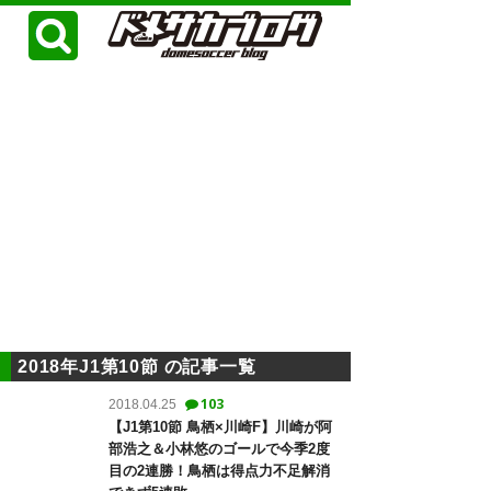
2018年J1第10節 の記事一覧
103
2018.04.25
【J1第10節 鳥栖×川崎F】川崎が阿
部浩之＆小林悠のゴールで今季2度
目の2連勝！鳥栖は得点力不足解消