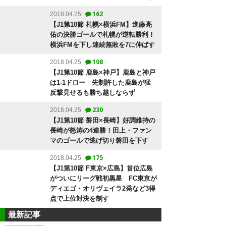
162
2018.04.25
【J1第10節 札幌×横浜FM】進藤亮
佑の決勝ゴールで札幌が逆転勝利！
横浜FMを下し連続無敗を7に伸ばす
108
2018.04.25
【J1第10節 鹿島×神戸】鹿島と神戸
は1-1ドロー 先制許した鹿島が猛
反撃見せるも勝ち越しならず
230
2018.04.25
【J1第10節 磐田×長崎】好調維持の
長崎が怒涛の4連勝！田上・ファン
マのゴールで逃げ切り磐田を下す
175
2018.04.25
【J1第10節 F東京×広島】首位広島
がついにリーグ戦初黒星 FC東京が
ディエゴ・オリヴェイラ2発など3得
点で上位対決を制す
最新記事