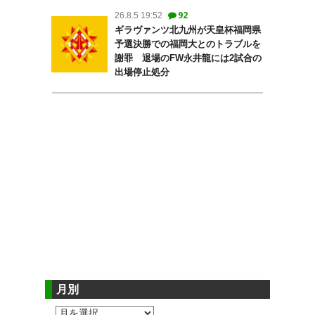
92
26.8.5 19:52
ギラヴァンツ北九州が天皇杯福岡県
予選決勝での福岡大とのトラブルを
謝罪 退場のFW永井龍には2試合の
出場停止処分
月別