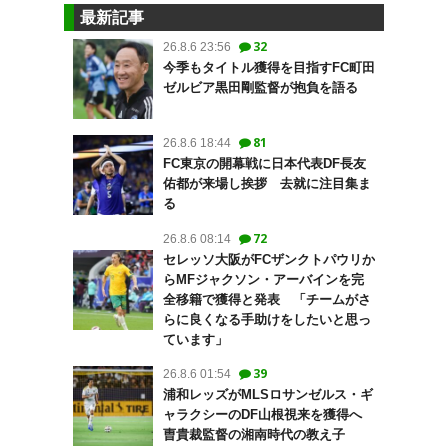
最新記事
32
26.8.6 23:56
今季もタイトル獲得を目指すFC町田
ゼルビア黒田剛監督が抱負を語る
81
26.8.6 18:44
FC東京の開幕戦に日本代表DF長友
佑都が来場し挨拶 去就に注目集ま
る
72
26.8.6 08:14
セレッソ大阪がFCザンクトパウリか
らMFジャクソン・アーバインを完
全移籍で獲得と発表 「チームがさ
らに良くなる手助けをしたいと思っ
ています」
39
26.8.6 01:54
浦和レッズがMLSロサンゼルス・ギ
ャラクシーのDF山根視来を獲得へ
曺貴裁監督の湘南時代の教え子