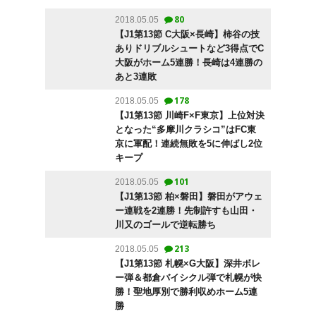
80
2018.05.05
【J1第13節 C大阪×長崎】柿谷の技
ありドリブルシュートなど3得点でC
大阪がホーム5連勝！長崎は4連勝の
あと3連敗
178
2018.05.05
【J1第13節 川崎F×F東京】上位対決
となった“多摩川クラシコ”はFC東
京に軍配！連続無敗を5に伸ばし2位
キープ
101
2018.05.05
【J1第13節 柏×磐田】磐田がアウェ
ー連戦を2連勝！先制許すも山田・
川又のゴールで逆転勝ち
213
2018.05.05
【J1第13節 札幌×G大阪】深井ボレ
ー弾＆都倉バイシクル弾で札幌が快
勝！聖地厚別で勝利収めホーム5連
勝