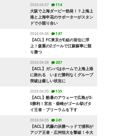
114
2016.04.07
大阪で上海ダービー勃発！？上海上
港と上海申花のサポーターがスタン
ドで小競り合い
147
2016.04.06
【ACL】FC東京がE組の首位に浮
上！森重の2ゴールで江蘇蘇寧に競
り勝つ
207
2016.04.06
【ACL】ガンバはホームで上海上港
に敗れる いまだ勝利なくグループ
突破は厳しい状況に
135
2016.04.05
【ACL】酷暑のアウェーで広島が2-
0勝利！宮吉・柴崎がゴール挙げタ
イ王者・ブリーラムを下す
241
2016.04.05
【ACL】武藤の決勝ヘッドで浦和が
アジア王者・広州恒大を撃破！今大