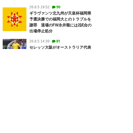
90
26.8.5 19:52
ギラヴァンツ北九州が天皇杯福岡県
予選決勝での福岡大とのトラブルを
謝罪 退場のFW永井龍には2試合の
出場停止処分
81
26.8.5 14:39
セレッソ大阪がオーストラリア代表
MFジャクソン・アーバインを獲得
か クラブはXに“匂わせ”ポスト