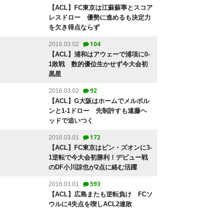
【ACL】FC東京は江蘇蘇寧とスコア
レスドロー 優勢に進めるも決定力
を欠き得点ならず
104
2016.03.02
【ACL】浦和はアウェーで浦項に0-
1敗戦 数的優位生かせず今大会初
黒星
92
2016.03.02
【ACL】G大阪はホームでメルボル
ンと1-1ドロー 先制許すも遠藤ヘ
ッドで追いつく
172
2016.03.01
【ACL】FC東京はビン・ズオンに3-
1逆転で今大会初勝利！デビュー戦
のDF小川諒也が2点に絡む活躍
593
2016.03.01
【ACL】広島またも逆転負け FCソ
ウルに4失点を喫しACL2連敗