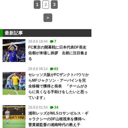
1
2
3
＞
最新記事
7
26.8.6 18:44
FC東京の開幕戦に日本代表DF長友
佑都が来場し挨拶 去就に注目集ま
る
63
26.8.6 08:14
セレッソ大阪がFCザンクトパウリか
らMFジャクソン・アーバインを完
全移籍で獲得と発表 「チームがさ
らに良くなる手助けをしたいと思っ
ています」
34
26.8.6 01:54
浦和レッズがMLSロサンゼルス・ギ
ャラクシーのDF山根視来を獲得へ
曺貴裁監督の湘南時代の教え子