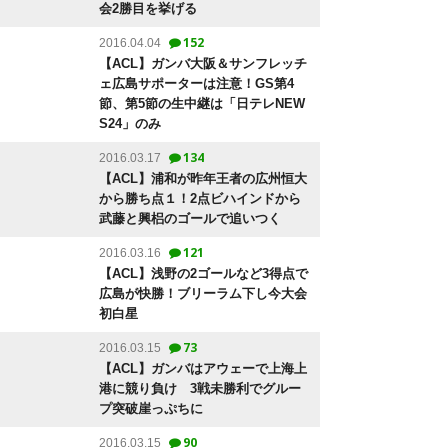
会2勝目を挙げる
152
2016.04.04
【ACL】ガンバ大阪＆サンフレッチ
ェ広島サポーターは注意！GS第4
節、第5節の生中継は「日テレNEW
S24」のみ
134
2016.03.17
【ACL】浦和が昨年王者の広州恒大
から勝ち点１！2点ビハインドから
武藤と興梠のゴールで追いつく
121
2016.03.16
【ACL】浅野の2ゴールなど3得点で
広島が快勝！ブリーラム下し今大会
初白星
73
2016.03.15
【ACL】ガンバはアウェーで上海上
港に競り負け 3戦未勝利でグルー
プ突破崖っぷちに
90
2016.03.15