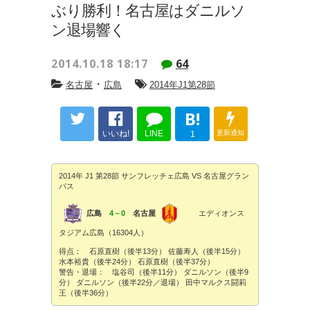
ぶり勝利！名古屋はダニルソ
ン退場響く
2014.10.18 18:17
64
・
名古屋
広島
2014年J1第28節
B!
いいね!
LINE
更新通知
1
2014年 J1 第28節 サンフレッチェ広島 VS 名古屋グラン
パス
広島
4－0
名古屋
エディオンス
タジアム広島（16304人）
得点： 石原直樹（後半13分） 佐藤寿人（後半15分）
水本裕貴（後半24分） 石原直樹（後半37分）
警告・退場： 塩谷司（後半11分） ダニルソン（後半9
分） ダニルソン（後半22分／退場） 田中マルクス闘莉
王（後半36分）