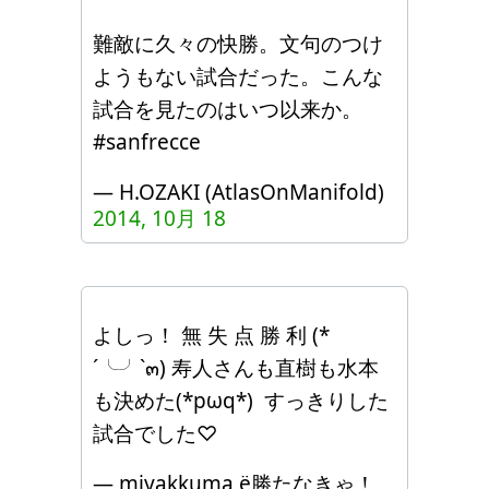
難敵に久々の快勝。文句のつけ
ようもない試合だった。こんな
試合を見たのはいつ以来か。
#sanfrecce
— H.OZAKI (AtlasOnManifold)
2014, 10月 18
よしっ！ 無 失 点 勝 利 (*
´╰╯`๓) 寿人さんも直樹も水本
も決めた(*pωq*) すっきりした
試合でした♡
— miyakkuma ё勝たなきゃ！