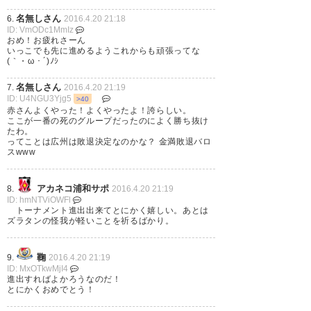
だったとおもう あとはつぎの決
? ももんがー (bon_donkey_boy)
名無しさん
6.
2016.4.20 21:18
勝トーナメントを全力で勝ち進
2016, 4月 20
ID: VmODc1MmIz
んで優勝したいね！
おめ！お疲れさーん
いっこでも先に進めるようこれからも頑張ってな
#urawareds
(｀・ω・´)ﾉｼ
名無しさん
7.
2016.4.20 21:19
? つかもと (kentaro1026)
2016,
決勝トーナメント進出！！見応
ID: U4NGU3Yjg5
>40
4月 20
赤さんよくやった！よくやったよ！誇らしい。
えある試合でしたね！レッズ、
ここが一番の死のグループだったのによく勝ち抜け
たわ。
強くなったなぁ。#urawareds
ってことは広州は敗退決定なのかな？ 金満敗退バロ
スwww
? ゆみ (REDS_k_13)
2016, 4月
昨年のチャンピオンがいるグル
アカネコ浦和サポ
20
8.
2016.4.20 21:19
ID: hmNTViOWFl
ープで勝ち抜けたんだから大し
トーナメント進出出来てとにかく嬉しい。あとは
ズラタンの怪我が軽いことを祈るばかり。
たもんだよ #urawareds
鞠
? ひろたかだよ！！！
9.
2016.4.20 21:19
シドニーアウェイで最低限勝ち
ID: MxOTkwMjI4
(takepon_1023)
2016, 4月 20
進出すればよかろうなのだ！
点1。上出来でしょ。決勝トーナ
とにかくおめでとう！
メント進出が目的だったわけだ