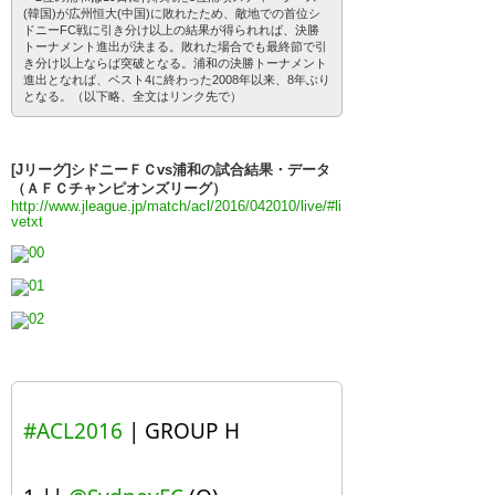
(韓国)が広州恒大(中国)に敗れたため、敵地での首位シ
ドニーFC戦に引き分け以上の結果が得られれば、決勝
トーナメント進出が決まる。敗れた場合でも最終節で引
き分け以上ならば突破となる。浦和の決勝トーナメント
進出となれば、ベスト4に終わった2008年以来、8年ぶり
となる。（以下略、全文はリンク先で）
[Jリーグ]シドニーＦＣvs浦和の試合結果・データ
（ＡＦＣチャンピオンズリーグ）
http://www.jleague.jp/match/acl/2016/042010/live/#li
vetxt
#ACL2016
| GROUP H