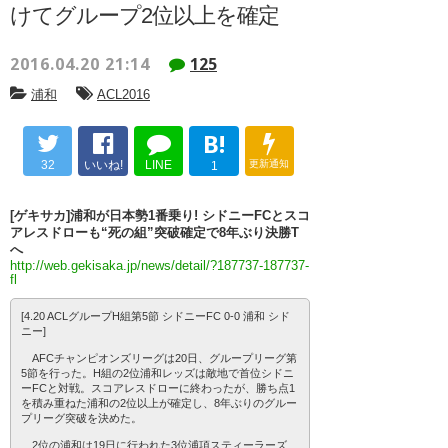
けてグループ2位以上を確定
2016.04.20 21:14
125
浦和
ACL2016
B!
32
いいね!
LINE
更新通知
1
[ゲキサカ]浦和が日本勢1番乗り! シドニーFCとスコ
アレスドローも“死の組”突破確定で8年ぶり決勝T
へ
http://web.gekisaka.jp/news/detail/?187737-187737-
fl
[4.20 ACLグループH組第5節 シドニーFC 0-0 浦和 シド
ニー]
AFCチャンピオンズリーグは20日、グループリーグ第
5節を行った。H組の2位浦和レッズは敵地で首位シドニ
ーFCと対戦。スコアレスドローに終わったが、勝ち点1
を積み重ねた浦和の2位以上が確定し、8年ぶりのグルー
プリーグ突破を決めた。
2位の浦和は19日に行われた3位浦項スティーラーズ