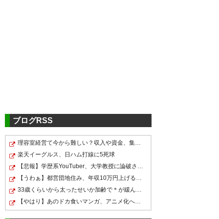
ツイッターの反応
ACL浦和vsシドニーは0-0で引き
分け！これで浦和がグループリ
ーグ勝ち抜け決定！死の組を勝
ち抜いたのは大きい！
ブログRSS
#urawareds #浦和レッズ
理容室経営て今から難しい？収入や資金、集客はどれくら…
いやー、良かった良かった。
? MrT (MrT_Lia)
2016, 4月 20
楽天イーグルス、日ハム打線に5死球
#urawareds #SYDvURA
【悲報】学歴系YouTuber、大学教授に論破されたので仲間…
#ACL2016
【うわぁ】都営団地住み、年収10万円上げると「大変なこ…
33歳くらいから太ったせいか加齢で＊が緩んだのかチョビ…
? 屋久リッチョ (yakuriccio)
【やはり】あのドカ食いマンガ、アニメ化へｗｗｗｗｗｗ…
長距離遠征アウェイの試合で後
2016, 4月 20