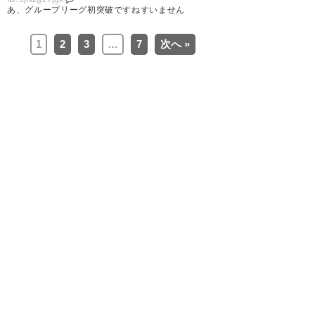
(weeklysd)
2016, 4月 20
あ、グループリーグ初突破ですねすいません
1
2
3
…
7
次へ »
お、レッズ予選突破！ 最初はど
うなることかと思ってたけどよ
く盛り返したなあ。やっぱり前
回広州に競り勝ったのが大きか
ったね。
? くろの / e’chrono (en_chrono)
2016, 4月 20
レッズ、ありがとう。このとこ
ろ、毎回希望を貰っています。