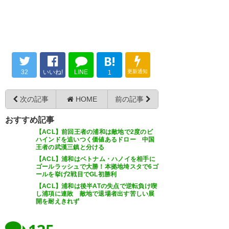
2016, 4月 20
20
B!
お疲れ、レッズ??
よく闘いきった！2008年以来の
32
いいね!
LINE
更新通知
1
https://t.co/hIIGqW2dbv
興奮を、再び！！ #urawareds
? カオリン (Balliamo26)
次の記事
HOME
前の記事
2016, 4
? akair21 (Presto0255)
2016, 4
月 20
月 20
おすすめ記事
【ACL】前回王者の浦和は敵地で2度のビ
ハインドを追いつく価値あるドロー 中国
王者の武漢三鎮と分ける
【ACL】浦和はベトナム・ハノイを相手に
決勝T進出ー?? #acl #urawareds
ゴールラッシュで大勝！本拠地埼スタで6ゴ
よしゃぁぁぁぁぁぁ 予選突破
ールを挙げ2戦目でGL初勝利
#浦和レッズ #wearereds
や? さすがレッズ? 決勝トーナメ
【ACL】浦和は後半ATの失点で逆転負け喫
し浦項に連敗 敵地で退場者出す苦しい展
https://t.co/QeGkeDM0JO
ントも頼んだで*\(^o^)/* 今年こ
開を耐えきれず
そアジアNO1に！！！
? яiсo (n_rico_a)
2016, 4月 20