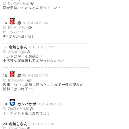
ID: UyMDNjNmZi
ズ周クリーム部
酒が美味い！どんどん持ってこい！
? tks_2ZZGE (tks_2ZZGE)
2016,
赤
16.
2016.4.20 21:24
4月 20
ID: liMjFmMTdh
ヒャッハー！
8年ぶりか(遠い目)
名無しさん
17.
2016.4.20 21:25
ID: JjNzg1Yjgx
ミシャはACL初突破か！
新着記事>>【ACL】浦和が８年
不名誉な記録破れてよかったよかった
ぶりグループリーグ突破！ シド
ニーと０-０ドローも２位以上確
赤
18.
2016.4.20 21:25
ID: lkOGEyMTli
定
https://t.co/6nyfYTLfJM
#浦
広州「ﾊｧﾊｧ…浦項に勝った…これで一褸の望みが」
浦和「はい終了ー」
和レッズ #浦和レッズ好きな人
rt #ACL2016 #ACL #urawared
ガンバサポ
19.
2016.4.20 21:25
ID: ZmZjdkMzM0
https://t.co/gcSl96KsNn
トーナメント進出おめでとう
? サッカーダイジェスト
名無しさん
20.
2016.4.20 21:26
ID: JjNzg1Yjgx