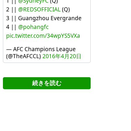
1 ||
@SydneyFC
(Q)
2 ||
@REDSOFFICIAL
(Q)
3 || Guangzhou Evergrande
4 ||
@pohangfc
pic.twitter.com/34wpYS5VXa
— AFC Champions League
(@TheAFCCL)
2016年4月20日