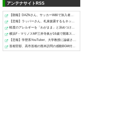
半スタミナ切れするのは想定内
アンテナサイトRSS
だよ。前半のうちに点を取って
【朗報】DAZNさん、サッカーW杯で加入者数5倍に 視聴者…
勝てなかったのは残念だけど、
【悲報】ラッパーさん、札束披露するもネット民から「新…
シドニーの地で最低限の目標が
最低限の決勝T進出を決めたのは
軽度のアレルギーを「わがまま」と決めつけ嫌味を言って…
果たせました。 これで心置きな
立派だよ。#urawareds
横浜F・マリノスMF三井寺眞が16歳で開幕スタメン出場し最…
く武藤敬司さんをお迎えできま
【悲報】学歴系YouTuber、大学教授に論破されたので仲間…
? 韋駄天 (idaten17)
2016, 4月
首相官邸、高市首相の熊本訪問の感動BGM付きムービーを投…
すね！ #urawareds
20
? Ｙ∀ＳＵ (thistle_430)
2016, 4
月 20
試合終了。シドニー0-0浦和。グ
ループリーグ突破イヤッッホォ
柏木くんすごかった? #ALC2016
ォォオオォオウ！！
#urawareds
#urawareds
? mana coma (mana2_mana)
? ムトゥ (Mutaroh)
2016, 4月