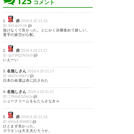
125
コメント
? s h i N★Next?vs名古屋
(shiN_hoshidora)
2016, 4月 20
赤
1.
2016.4.20 21:16
ID: NlYzk2Yzlh
GL突破は嬉しい(*^^*)でも、ズ
負けなくて良かった。とにかく決勝進めて嬉しい。
選手の疲労が心配。
ラタンの状態が心配…(T_T)
オッケーオッケー！ボコボコピ
#urawareds
赤
2.
2016.4.20 21:17
ッチでよく頑張ったよ！
ID: gyYWQ2NGU0
? masa.X (PINOXY_11)
2016, 4
いえーい
#urawareds
月 20
名無しさん
3.
2016.4.20 21:17
? ひろたかだよ！！！
ID: k0OTc3MjY3
日本の命運は赤に託された
(takepon_1023)
2016, 4月 20
名無しさん
4.
2016.4.20 21:17
ID: Y3NmE5ZmUy
ホームで強かったシドニーに無
シュークリームをもたらさなきゃ
失点での引き分け。もちろん前
グループリーグ突破じゃ ズラタ
半の決定機をきめて勝てればよ
赤
5.
2016.4.20 21:18
ID: k5NzE4NWE3
ンは大丈夫か？ #urawareds
かったのだが、この結果は十分
ひとまず良かった。
ズラタンは大丈夫だろうか。