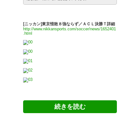
[ニッカン]東京惜敗８強ならず／ＡＣＬ決勝Ｔ詳細
http://www.nikkansports.com/soccer/news/1652401
.html
ツイッターの反応