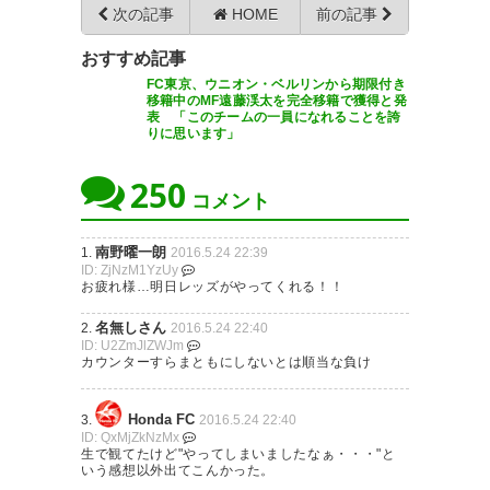
次の記事
HOME
前の記事
決めてたらなぁ。
城福さん・・・今年限りかな。
おすすめ記事
— まーやん@6/4塚本エレバテ
マッシモ東京なら守りきったは
FC東京、ウニオン・ベルリンから期限付き
ィ (maayan18)
2016, 5月 24
移籍中のMF遠藤渓太を完全移籍で獲得と発
ずだ。 #fctokyo
表 「このチームの一員になれることを誇
りに思います」
— カズ (ek11041)
2016, 5月 24
250
コメント
FC東京1点差を守りきれず。残
念だ…
南野曜一朗
1.
2016.5.24 22:39
ID: ZjNzM1YzUy
オフサイドじゃないね・・・・
お疲れ様…明日レッズがやってくれる！！
— まんづき (rubymndk)
2016,
pic.twitter.com/zh56RzDnO4
5月 24
名無しさん
2.
2016.5.24 22:40
ID: U2ZmJlZWJm
— UG (@soccerugfilez)
2016年
カウンターすらまともにしないとは順当な負け
5月24日
Honda FC
3.
2016.5.24 22:40
ID: QxMjZkNzMx
FC東京敗退 完全に動けてない時
生で観てたけど"やってしまいましたなぁ・・・"と
いう感想以外出てこんかった。
間でやられたね