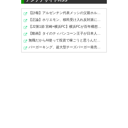
— AFC Champions League
のに、DF入れて守りに入った時
(@TheAFCCL)
2016年5月24日
【訃報】アルゼンチン代表メッシの父親ホルヘさん、68歳…
点で負けたのだよ。あそこは攻
【正論】ホリエモン、移民受け入れ反対派にブチギレ→スタ…
撃しつつ時間を使うのが正解。
【J2第1節 宮崎×横浜FC】横浜FCが百年構想リーグ3位の宮…
平山を入れるべきだった。
【動画】タイのティパンコーン王子が日本人女性とデート…
無職だからAI使って投資で稼ごうと思うんだが…
試合終了 上海上港 1-0 FC東京
— せんちゃん (veronbro)
2016,
バーガーキング、超大型チーズバーガー発売。総カロリー…
Away 1-0でFC東京ベスト8なら
5月 24
ず #fctokyo #ACL2016
— Toru Furuya (ToruFuruya)
2016, 5月 24
アウェーゴールで泣いたか…(´･
_･`) ご苦労様…FC東京…(´･_･`)
— tattsuo (tattsuo18)
2016, 5
FC東京おつかれさま。 上海上
月 24
港、おめでとうございます。