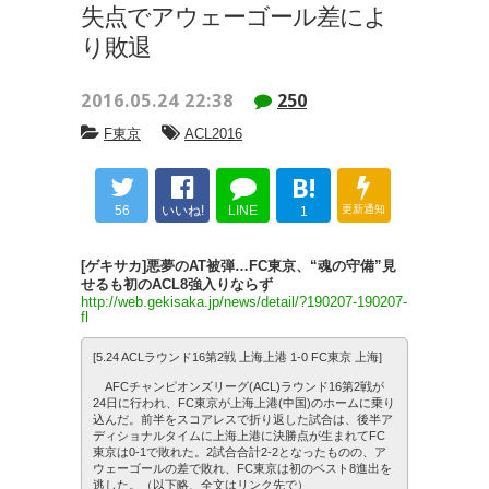
失点でアウェーゴール差によ
り敗退
2016.05.24 22:38
250
F東京
ACL2016
B!
56
いいね!
LINE
更新通知
1
[ゲキサカ]悪夢のAT被弾…FC東京、“魂の守備”見
せるも初のACL8強入りならず
http://web.gekisaka.jp/news/detail/?190207-190207-
fl
[5.24 ACLラウンド16第2戦 上海上港 1-0 FC東京 上海]
AFCチャンピオンズリーグ(ACL)ラウンド16第2戦が
24日に行われ、FC東京が上海上港(中国)のホームに乗り
込んだ。前半をスコアレスで折り返した試合は、後半ア
ディショナルタイムに上海上港に決勝点が生まれてFC
東京は0-1で敗れた。2試合合計2-2となったものの、ア
ウェーゴールの差で敗れ、FC東京は初のベスト8進出を
逃した。（以下略、全文はリンク先で）