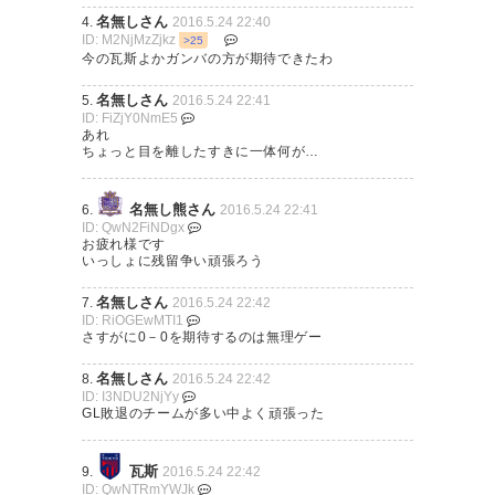
全北と、上海は正直、レベルが
名無しさん
4.
2016.5.24 22:40
— te28 (te2nyan)
2016, 5月 24
ID: M2NjMzZjkz
>25
上だったなぁ… 同じレベルで戦
今の瓦斯よかガンバの方が期待できたわ
えるようになりたい(>_<)
名無しさん
5.
2016.5.24 22:41
#fctokyo
ID: FiZjY0NmE5
あれ
ちょっと目を離したすきに一体何が…
— miyatch (@hiro_fc)
2016年5
月24日
名無し熊さん
6.
2016.5.24 22:41
ID: QwN2FiNDgx
お疲れ様です
いっしょに残留争い頑張ろう
名無しさん
7.
2016.5.24 22:42
結局今結果出てないし監督が城
ID: RiOGEwMTI1
さすがに0－0を期待するのは無理ゲー
福さんで正解かは解らないけ
ど、クラブの示す方向は合って
名無しさん
8.
2016.5.24 22:42
ID: I3NDU2NjYy
ると思えた試合でした。サッカ
GL敗退のチームが多い中よく頑張った
ーは得点の少ないスポーツでギ
瓦斯
9.
2016.5.24 22:42
リギリで上に行くチームは一点
ID: QwNTRmYWJk