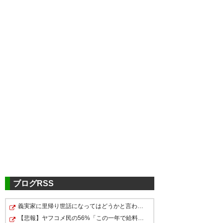
ブログRSS
義実家に里帰り世話になってはどうかと言われてかなり悩…
【悲報】ヤフコメ民の56%「この一年で給料が下がった」←…