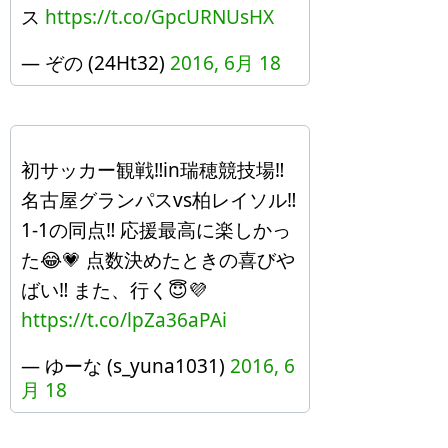
ス
https://t.co/GpcURNUsHX
— ぞの (24Ht32)
2016, 6月 18
初サッカー観戦‼︎in瑞穂競技場‼︎
名古屋グランパスvs柏レイソル‼︎
1-1の同点‼︎ 応援最高に楽しかっ
た😂💗 点数決めたときの喜びや
ばい‼︎ また、行く😇💜
https://t.co/lpZa36aPAi
— ゆーな (s_yuna1031)
2016, 6
月 18