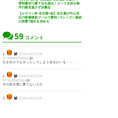
季初勝利で最下位を脱出！エース永井が相
手の隙見逃さず決勝点
【ルヴァン杯 名古屋×柏】名古屋が中山克
広の移籍後初ゴールで勝利！6シーズン連続
の決勝T進出を決める
59
コメント
鯱
1.
2016.6.18 23:19
ID: RkMDE5ODg3
引き分けでもホッとしてしまう自分がいる・・・
鯱
2.
2016.6.18 23:19
ID: EzZjNkODgx
今の名古屋に勝てないとか…
鯱
3.
2016.6.18 23:20
ID: E3Yzc5NTBm
ｵﾜﾀ・・・
名無しさん
4.
2016.6.18 23:24