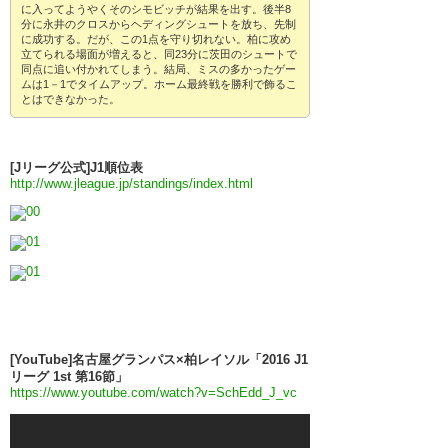
に入ってようやくそのシモビッチが結果を出す。後半8
分に永井のクロスからヘディングシュートを放ち、先制
に成功する。だが、この1点を守り切れない。柏に攻め
立てられる場面が増えると、同23分に茨田のシュートで
同点に追い付かれてしまう。結局、ミスの多かったゲー
ムは1－1でタイムアップ。ホーム最終戦を勝利で飾るこ
とはできなかった。
[Jリーグ公式]J1順位表
http://www.jleague.jp/standings/index.html
[YouTube]名古屋グランパス×柏レイソル「2016 J1
リーグ 1st 第16節」
https://www.youtube.com/watch?v=SchEdd_J_vc