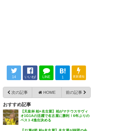
B!
14
いいね!
LINE
更新通知
1
次の記事
HOME
前の記事
おすすめ記事
【天皇杯 柏×名古屋】柏がマテウスサヴィ
オ1G1Aの活躍で名古屋に勝利！6年ぶりの
ベスト4進出決める
【J1第4節 柏×名古屋】名古屋が待望の今