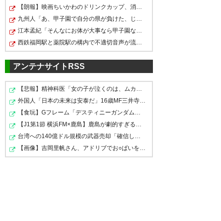
【朗報】映画ちいかわのドリンクカップ、消臭ビーズを入…
九州人「あ、甲子園で自分の県が負けた、じゃあ他の九州…
江本孟紀「そんなにお体が大事なら甲子園なんてやめちゃ…
西鉄福岡駅と薬院駅の構内で不適切音声が流れ被害届を検…
アンテナサイトRSS
【悲報】精神科医「女の子が泣くのは、ムカつきすぎてど…
外国人「日本の未来は安泰だ」16歳MF三井寺眞、衝撃ゴー…
【食玩】Gフレーム「デスティニーガンダム」8月下旬受注…
【J1第1節 横浜FM×鹿島】鹿島が劇的すぎる逆転勝利で国立…
台湾への140億ドル規模の武器売却「確信している」 …米共…
【画像】吉岡里帆さん、アドリブでお○ぱいを自ら触らせて…