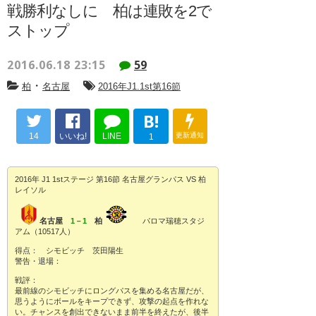
戦勝利なしに 柏は連敗を2で
ストップ
2016.06.18 23:15
59
・
柏
名古屋
2016年J1.1st第16節
B!
14
いいね!
LINE
更新通知
1
2016年 J1 1stステージ 第16節 名古屋グランパス VS 柏
レイソル
名古屋
1－1
柏
パロマ瑞穂スタジ
アム（10517人）
得点： シモビッチ 茨田陽生
警告・退場：
戦評：
最前線のシモビッチにロングパスを集める名古屋だが、
思うようにボールをキープできず、攻撃の起点を作れな
い。チャンスを創出できないまま前半を終えたが、後半