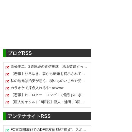
ガンバ0-0マリノス1reg終了お
疲れさまでした
— さき＠WORKING!!猫組秋アニ
ブログRSS
メ (saki_yamayama)
2016, 10
月 5
高橋奎二、2週連続の背信投球 池山監督すっぱい顔ｗｗｗ…
ガンバ0-0横浜で試合終了。いわ
【悲報】ひろゆき、妻から離婚を提示されていたｗｗｗｗ
ゆるひとつのソルトゲーム。ま
私の地元は治安が悪く、弱いものいじめや犯罪を楽しみな…
あアウェイゴール奪われなかっ
カラオケで採点入れるやつwwww
マリノスの引き分けかー。 うー
【悲報】ヒコロヒー コンビニで割引おにぎりは〝絶対買…
たのでそれほど悪い結果ではな
ん、、、なかなか調子が上がら
【巨人対ヤクルト18回戦】巨人・浦田、3回裏1アウト満塁…
い。守備は集中してたし、藤ヶ
ないな。。。
谷もよかった。で、得点は誰が
アンテナサイトRSS
獲るの？
— ミスタ＊ (mista_omei)
2016,
FC東京開幕戦でのDF長友佑都の“挨拶”、スポニチがネタバ…