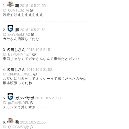
マリノスは勝てば決勝に。0-0な
鞠
1.
2016.10.5 21:50
ID: Q0MTE3ZTVj
— ナオキ (naoki_de)
2016, 10
らば延長戦。
哲也すげえええええええ
月 5
— KEANE（きーん）
脚
2.
2016.10.5 21:51
(KeaneKea)
2016, 10月 5
ID: cxYzRmMTA2
ガヤさん活躍してたな
90分間元気そうなのは井手口選
名無しさん
3.
2016.10.5 21:51
ID: E3MDFiMmZm
手くらいか。今日は湿気も辛か
東口じゃなくてガヤさんなんて卑怯だとガンバ
った。 #gamba
名無しさん
4.
2016.10.5 21:52
ID: ZhMWE3OWE3
お互いに引き分けでオッケーって感じだったのかな
— マスキュラー (mura_sada)
榎本頑張ってたね
2016, 10月 5
ガンバサポ
5.
2016.10.5 21:53
ID: gxZmVjNDFk
チャンスで外しすぎ・・・
マリノスは俊輔と斉藤学が居な
鞠
6.
2016.10.5 21:55
いと攻撃の手詰まり感が否めな
ID: Q0OGM5NjIy