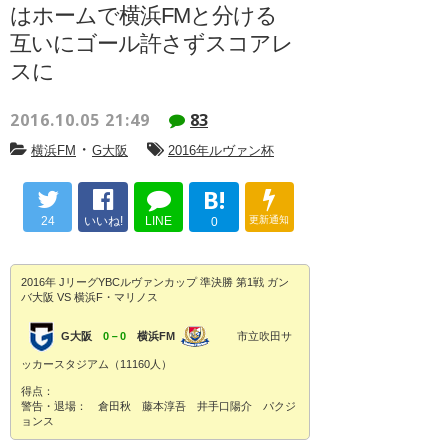
はホームで横浜FMと分ける
互いにゴール許さずスコアレ
スに
2016.10.05 21:49
83
・
横浜FM
G大阪
2016年ルヴァン杯
B!
24
いいね!
LINE
更新通知
0
2016年 JリーグYBCルヴァンカップ 準決勝 第1戦 ガン
バ大阪 VS 横浜F・マリノス
G大阪
0－0
横浜FM
市立吹田サ
ッカースタジアム（11160人）
得点：
警告・退場： 倉田秋 藤本淳吾 井手口陽介 パクジ
ョンス