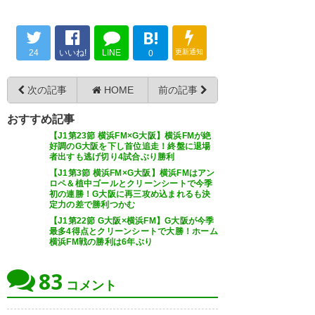
はちょいと厳しいかな… でも、
試合後のマリノスゴール裏をを
— カーフ (kalfs)
2016, 10月 5
B!
見ての通り誰を諦めてない。 9
24
いいね!
LINE
更新通知
0
日、ホームでしっかり勝って決
勝行くぞ！取るぞルヴァン杯！
次の記事
HOME
前の記事
お互いにゴールが遠かった試合
— ましゃのぶ (marinos_48)
だったな。アウェイゴール欲し
おすすめ記事
2016, 10月 5
【J1第23節 横浜FM×G大阪】横浜FMが絶
かった。 #fmarinos
好調のG大阪を下し首位追走！終盤に退場
者出すも逃げ切り4試合ぶり勝利
— ただきち。 (superemperor)
【J1第3節 横浜FM×G大阪】横浜FMはアン
ロペ＆植中ゴールとクリーンシートで今季
2016, 10月 5
初の連勝！G大阪に再三攻め込まれるも決
定力の差で勝利つかむ
0−0。第1戦ホームで、しかも守
【J1第22節 G大阪×横浜FM】G大阪が今季
備の硬いマリノスと第2戦まで戦
最多4得点とクリーンシートで大勝！ホーム
横浜FM戦の勝利は6年ぶり
うことを考えると無失点ドロー
試合終了 ガンバ大阪0-0横浜F
は御の字だが、今日のパフォー
83
マリノス 第二戦 ガンバは勝つ
コメント
マンスを見ると悲壮感が出てく
か1-1以上の引き分けで決勝に。
る。