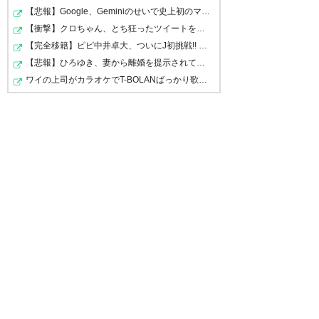
10月 5
— 7式 Johnny (7John_Doe)
【悲報】Google、Geminiのせいで史上初のマイナスキャッ…
2016, 10月 5
【衝撃】クロちゃん、とち狂ったツイートをする←コレ言う…
【完全移籍】ピピ中井卓大、ついにJ初挑戦!! 今治完全移…
【悲報】ひろゆき、妻から離婚を提示されていたｗｗｗｗ
ショッペーナ（YBCルヴァン杯
ワイの上司がカラオケでT-BOLANばっかり歌うんやが
準決勝 1stLeg ガンバ大阪 0-0
アウェーゴールのこと考えると
横浜Fマリノス）
追い込まれたのはマリノスだね
https://t.co/9uLva8oIoF
— ほりえ (horicolore1026)
https://t.co/kUiNbHPW2L
2016, 10月 5
— ox™ (marupeke)
2016, 10月
5
スコアレスドロー アウェイで引
き分けは最低限の結果だけど、
ガンバ対マリノスは双方崩しき
アウェイゴール取れなかったの
れないままスコアレスでおわた