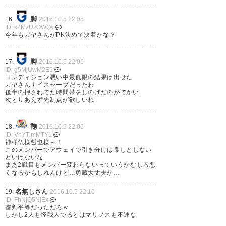
たかったな。ちょっと野戦病院
脚
16.
2016.10.5 22:05
っぽくなってきてるけど。
ID: k2MzUzOWQy
今年もガヤさんがPK決めて決着かな？
#fmarinos
— ただきち。 (superemperor)
脚
17.
2016.10.5 22:06
ID: g5MjUwM2E5
2016, 10月 5
コンディション悪い中最低限の結果は出せた
ガヤさんナイスセーブだったわ
後半の押されてた時間帯をしのげたのがでかい
次とりあえず先制点が欲しいね
鞠
18.
2016.10.5 22:06
ルヴァンカップ。安定の俺らの
ID: VhYTlmMTY1
守護神。引き分けをどう見る
神様仏様哲也様～！
このメンバーでアウェイで引き分けは良しとしない
か。 とりあえず負けなくてよか
といけないな
まあ2戦目もメンバー変わらないっていうかむしろ悪
った。#fmarinos
くなるかもしれんけど…勇蔵大丈夫か…
名無しさん
19.
2016.10.5 22:10
— ヒロユキ (fmarinos3_hryk)
ID: FhNjQ5NjEx
審判平等だっただろｗ
2016, 10月 5
しかし2人も怪我人でるとはマリノスも不運な