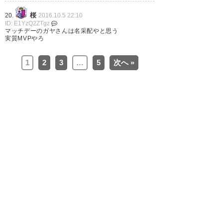
桜
20.
2016.10.5 22:10
ID: E1YzQ2ZTgz
マッチデーのガヤさんは名采配やと思う
勇蔵のケガは大丈夫かな？あ
実質MVPやろ
と、きーぼーも大丈夫かな？ 第
1
2
3
…
5
次へ »
２戦のホームは、勝てば良いの
よ‼ 出て行った相手に拍手して
る場合じゃないよ‼その拍手はマ
リノスの選手達へ👏 なんとして
も勝ち上がるよ＼(^-^)／
— Kotomi (0423kotomi)
2016,
10月 5
アウェーで勝ち点1とルヴァンが