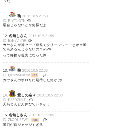
った
鞠
11.
2016.10.5 21:58
ID: RlYTJlOTNj
ホームで点を取らなければなら
場合じゃないとか何様だよ
ない状況にしてしまったのは痛
名無しさん
12.
2016.10.5 21:59
い 今日のガンバには勝ちたかっ
ID: ExNzVhYjRi
ガヤさんが神セーブ連発でクリーンシートとか台風
たし勝たなければならなかった
でも来るんじゃないの？www
って揶揄が現実になった件
— カモメの赤大砲 (yfmars10)
2016, 10月 5
鞠
13.
2016.10.5 22:03
ID: Q1NzA4NzNk
>32
ガヤさんのポロリに期待した俺が(ry
愛しの奈々
14.
2016.10.5 22:03
互いに決定機はあったけど枠内
ID: E3ZDZkMTdj
天純どんどん伸びていきそう
シュートは両チームのGKに止め
名無しさん
15.
2016.10.5 22:05
られるどっちに転んでもいいよ
ID: ZkODU3ZWJh
>36
うな試合内容だった。てか勝ち
審判が鞠ジャッジすぎる