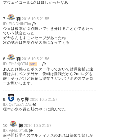
アウェイゴール1点はほしかったなあ
い ガンバは決定機を決めないと
って感じかな セカンドレグの展
鞠
7.
2016.10.5 21:55
ID: FkNDNiNTlm
開が楽しみ
今日は榎本が２点防いで引き分けることができたっ
ていう試合だった
ガヤさんもすごいセーブがあったね
— イソ (Bluebird_229)
2016, 10
次の試合は先制点が大事になってくる
月 5
鞠
8.
2016.10.5 21:56
ID: FiY2NjOTI4
>31
あんだけ煽ったポスター作っておいて結局俊輔と遠
藤は共にベンチ外か…俊輔は怪我だから2ndレグも
厳しそうだけど遠藤は温存？ガンバサポの方フォロ
ガンバ引き分けたけど試合ワク
ーお願いします。
ワクしたわー！！今度リーグ戦
見に行きたいー！！
ちな脚
9.
2016.10.5 21:57
ID: Q2YzcxNDAz
https://t.co/aYUjRZizjm
榎本が水を得た蛙のやうに跳んでた
— ヤノッチ (04_ryuuya)
2016,
鞠
10.
2016.10.5 21:57
10月 5
ID: VjNjU0Yzlk
前半開始早々のマルティノスのあれは決めて欲しか