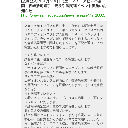
[広島公式]１０月２９日（土）ｖｓ．アビスパ福
岡 森崎浩司選手 現役引退関連イベント実施のお
知らせ
http://www.sanfrecce.co.jp/news/release/?n=10065
２０１６年１０月２９日（土）に行われる明治安田生命
Ｊ１リーグ２ｎｄステージ第１６節ｖｓ．アビスパ福岡
（＠エディオンスタジアム広島、１４：００キックオ
フ）にて、今シーズン限りで現役を引退することになっ
た森崎浩司選手に関連したイベントを下記の通り、７つ
実施いたしますのでお知らせします。
１）引退セレモニー
試合終了後、引退セレモニーを実施いたします。
２）パネル展示
エディオンスタジアム正面のスロープにて、森崎浩司選
手の軌跡を振り返るパネルを展示いたします。
３）ユニフォーム展示
エディオンスタジアム正面にて、森崎浩司選手が着用し
た歴代のユニフォームを展示いたします。（１０点程度
を予定）
４）来場者プレゼント
先着２５，０００名様に、「なりきり浩司」（お面）を
プレゼントいたします。
※詳細が決定次第、改めてお知らせいたします。
５）公共交通機関ご来場プレゼント
試合会場にアストラムライン、または広電バス、広島市
中心部・西部方面からの直行バスでご来場いただいた
方、先着合計７，７７７名様に「森崎浩司選手 オリジ
ナル缶バッジ」をプレゼントいたします。