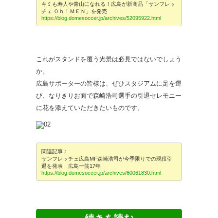
キミも寿人や青山になれる！広島が新商品「サンフレッ
チェ Ｏｈ！ＭＥＮ」を発売
https://blog.domesoccer.jp/archives/52095922.html
これがスタンドを覆う光景は必見ではないでしょう
か。
広島サポーターの皆様は、ぜひスタジアムに足を運
び、なりきりお面で森崎浩司選手の引退セレモニー
に花を添えていただきたいものです。
関連記事：
サンフレッチェ広島MF森崎浩司が今季限りでの現役引
退を発表 広島一筋17年
https://blog.domesoccer.jp/archives/60061830.html