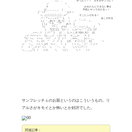
. -―- . やったッ！！ さすがサンフレ！
／ ヽ
// ‘, おれたちにできない事を
| { ＿＿＿＿＿ | 平然とやってのけるッ！
(⌒ヽ7´ ｀`ヒﾆ¨ヽ
ヽ､..二二二二二二二. -r‐”′ そこにシビれる！
/´ 〉'”＞､､,,.ィ二¨’ {. ヽ ＿ ＿ あこがれるｩ！
`r､| ﾞ._(9,)Ｙ´_(9_l′ ) （ , -‘′ ｀¨¨´￣｀ヽ、
{（,| `”’７､,. ､ ⌒ |/ﾆＹ { ＼
ヾ| ^’^ ′-､ ,ﾉr’)リ ,ゝ､ｰ｀――-‘- ∠,_ ﾉ
| ｢匸匸匚| '”|ィ’（ （,ﾉ,r’ﾞへ.￣￣,二ﾆ､ﾞ}了
, ヘｰ‐- ､ l ｜ /＾”⌒| | | ,ゝ )､,>（_9,`!i!}i!ｨ_9,） |人
-‐ノ .ヘー‐-ｨ ヽ !‐}_＿,..ﾉ ｜| /-‐ヽ| -イ,__,.>‐ ﾊ }
””/／ヽｰ､ ﾉヽ∧ `ｰ一’´ ／ |′ 丿! , -===- ､ }くｰ- …_
/／＾＼ ヾ-､ :| ﾊ ￣ ／ ﾉ |. { {ﾊ. Ｖ’二’二ソ ﾉ| | ｀ヽ
,ノ ヽ,_ ヽノヽ_)ﾉ:l ’ｰｰ＜. / |. ヽヽヽ._ ｀二¨´ ／ノ ﾉ
/ <＾_,.ｲ `r‐’ﾞ :::ヽ ＼ ｀丶､ |、 ＼＼’ｰ–‐””／／
＼＿＿_,／| ! ::::::l、 ＼ ＼| ＼ ＼ヽ / ノ
サンフレッチェのお面というのはこういうもの。リ
アルさがキモイとか怖いとか好評でした。
関連記事：