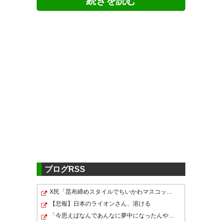
ツイッターの反応
「なりきり浩司」とか、しみじ
みするようなお知らせの中にも
笑いは絶やさない、癒しのサン
なりきり浩司
#とは
フレッチェ公式さんw
— みかえる (@mika_jiro320)
— ショウジ (@shoji0515)
2016
2016年10月20日
年10月20日
ブログRSS
１０月２９日（土）ｖｓ．アビ
X民「昆布締めスタイルでちいかわマスコットを映画館に連…
これ中継で浩司さんのあいさつ
スパ福岡 森崎浩司選手 現役
【悲報】日本のライオンさん、溶ける
からの客席にテレビカメラ向け
「今思えばなんであんなに夢中になったんやろ…」と思うコ…
引退関連イベント実施のお知ら