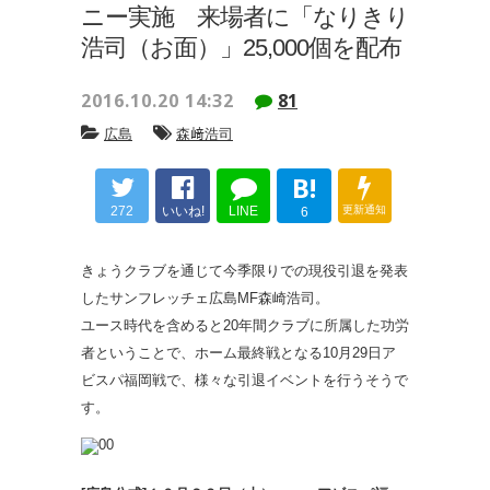
ニー実施 来場者に「なりきり
浩司（お面）」25,000個を配布
2016.10.20 14:32
81
広島
森﨑浩司
B!
272
いいね!
LINE
更新通知
6
きょうクラブを通じて今季限りでの現役引退を発表
したサンフレッチェ広島MF森崎浩司。
ユース時代を含めると20年間クラブに所属した功労
者ということで、ホーム最終戦となる10月29日ア
ビスパ福岡戦で、様々な引退イベントを行うそうで
す。