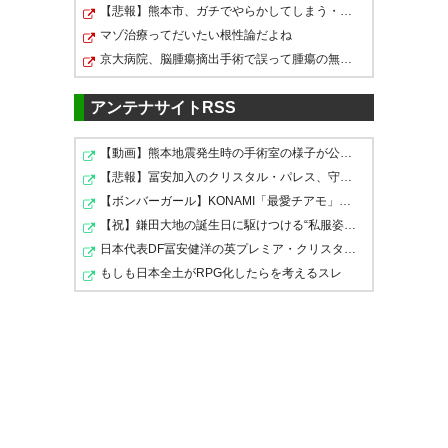
たら むせび泣いて震える浩司な
【悲報】熊本市、ガチでやらかしてしまう・・・・
せ
https://t.co/SGj7fAoa0j
＞
マゾ治療ってだいたい根性論だよね
りきりお面軍団とかどうしたら
４）来場者プレゼント ＞先着２
京大病院、脳腫瘍摘出手術で誤って腫瘍の無い部位を摘出…
いいのそれｗ
５，０００名様に、「なりきり
アンテナサイトRSS
浩司」（お面）をプレゼントい
— おのぢ (EinGrossesHerz)
たします ！？！？！？
2016, 10月 20
【動画】熊本地震発生時の手術室の様子が公開される
【悲報】冨安加入のクリスタル・パレス、守備陣崩壊して…
— ちょっつ.bot☆☆☆
【ボンバーガール】KONAMI「最愛チアモ」プライズフィギ…
(chottu_LB)
2016, 10月 20
【祝】鎌田大地の誕生日に駆けつける“私服姿の日本代表ト…
お面貰えるのね〜😁
日本代表DF冨安健洋の英プレミア・クリスタルパレス加入…
もしも日本全土がRPG化したらを考えるスレ
すごいことになりそう笑
記念グッズは買わなきゃ！
「先着２５，０００名様に、
「なりきり浩司」（お面）をプ
— ➹➹➹あおみく ➹➹➹
レゼント」 なりきれと！ｗ
(@aocyandaisuki)
2016年10月
20日
https://t.co/bpTaJZ0PuQ