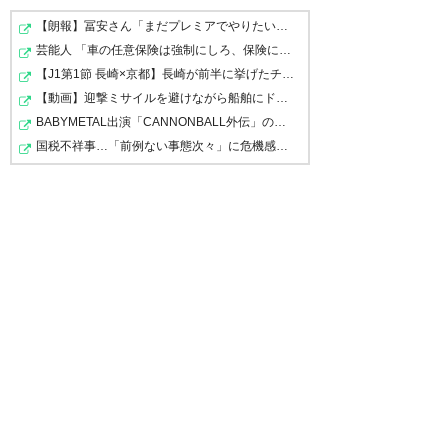
【朗報】冨安さん「まだプレミアでやりたいっす」パレス…
芸能人 「車の任意保険は強制にしろ、保険にも入れないヤ…
もし来たらアデ、ファビオ、ド
【J1第1節 長崎×京都】長崎が前半に挙げたチアゴサンタナ…
ウグラスの外人3人は半端ないな
【動画】迎撃ミサイルを避けながら船舶にドローンを突撃…
BABYMETAL出演「CANNONBALL外伝」の現在
— 大森正義
国税不祥事…「前例ない事態次々」に危機感 「パパ活」、…
(gambaomori1203)
2017, 2月
5
ドウグラス、日本に帰ってく
る！？
https://t.co/LeQmk3ZhXD
— ヴォルナガ (Vornaga)
2017,
2月 5