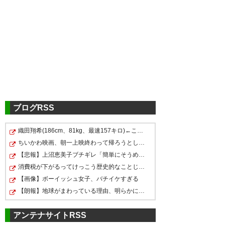
ツイッターの反応
ドウグラスまじか！
— しまちゃん☆
(shimachan888)
2017, 2月 5
ブログRSS
織田翔希(186cm、81kg、最速157キロ)←こいつをドラ１で指…
ちいかわ映画、朝一上映終わって帰ろうとしたら、おそら…
ガンバのFW補強ってドウグラス
【悲報】上沼恵美子ブチギレ「簡単にそうめん作れ言うけ…
なのかよｗｗｗ
消費税が下がるってけっこう歴史的なことじゃね？
【画像】ボーイッシュ女子、バチイケすぎる
— たかな たこやき
【朗報】地球がまわっている理由、明らかになる
(taka_takoyaki)
2017, 2月 5
アンテナサイトRSS