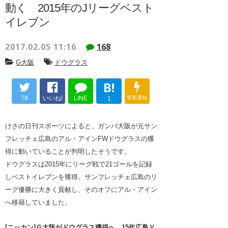
動く 2015年のJリーグベスト
イレブン
2017.02.05 11:16
168
G大阪
ドウグラス
B!
79
いいね!
LINE
更新通知
1
けさの日刊スポーツによると、ガンバ大阪が元サン
フレッチェ広島のアル・アインFWドウグラスの獲
得に動いていることが判明したそうです。
ドウグラスは2015年にリーグ戦で21ゴールを記録
しベストイレブンを獲得。サンフレッチェ広島のリ
ーグ優勝に大きく貢献し、そのオフにアル・アイン
へ移籍していました。
[ニッカン]Ｇ大阪がドウグラス獲得へ、15年広島Ｖ