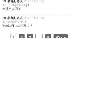
名無しさん
19.
2017.2.5 11:36
ID: E3OTg3N2Y1
無理だよ(笑)
名無しさん
20.
2017.2.5 11:38
いや、ドウグラスは厳しいんじ
ID: NkZjc5YzZj
Youは何しに中東に？
ゃない？ 広島だから成功した感
が否めないし今必要な絶対的な
1
2
3
…
9
次へ »
ストライカーではないような…
ドウグラスは後半3分の1過ぎる
と使い物にならなくなるからア
デミウソンとほぼ変わらない笑
笑 アデミウソンの方がなんでも
できるからドウグラスはあまり
要らないような…
— ジョン (zj5o5)
2017, 2月 5