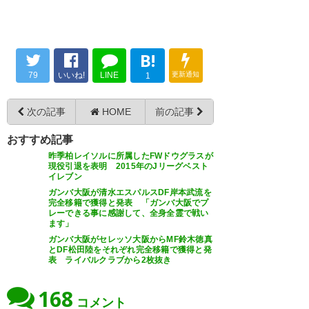
まさかのドウグラス狙ってたぁ
B!
ぁw フロント頑張れ！！！！！
79
いいね!
LINE
更新通知
1
— Tomo (gmbtomo)
2017, 2月
次の記事
HOME
前の記事
5
おすすめ記事
昨季柏レイソルに所属したFWドウグラスが
現役引退を表明 2015年のJリーグベスト
イレブン
ガンバ大阪が清水エスパルスDF岸本武流を
ドウグラスかええやん フィット
完全移籍で獲得と発表 「ガンバ大阪でプ
レーできる事に感謝して、全身全霊で戦い
したら本当怖い
ます」
ガンバ大阪がセレッソ大阪からMF鈴木徳真
— 秋田仁紀®unagi㌠
とDF松田陸をそれぞれ完全移籍で獲得と発
表 ライバルクラブから2枚抜き
(Ryo_Gin_09)
2017, 2月 5
168
コメント