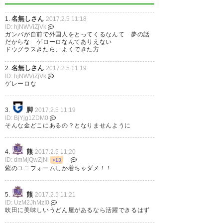
名無しさん
1.
2017.2.5 11:18
ガンバがドウグラス獲り…？こ
ID: hjNWViZjVk
ガンバが自前で外国人をとってくるなんて 夢の話
こにきてなかなかな補強してき
だからな ゲローロなんてありえない
ドウグラスきたら、よくできた方
たな
名無しさん
2.
2017.2.5 11:19
— すっこ (paco_alex666)
2017,
ID: hjNWViZjVk
ゲレーロな
2月 5
脚
3.
2017.2.5 11:19
ID: BjYjg1ZDM0
そんな金どこにあるの？となりませんように
俺の知ってるドウグラスってシ
熊
4.
2017.2.5 11:20
ャドーで点取ってたイメージあ
ID: dmMjQwZjNl
>13
紫のユニフォームしか着ちゃダメ！！
るからなぁ。もし来たとしても
ワントップできんのかな？
熊
5.
2017.2.5 11:21
ID: UzM2JhMzI0
— ウォッカ@GAMBA
吹田に美味しいうどん屋があるなら活躍できるはず
(GAMBA922671851)
2017, 2月