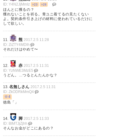
りあったんだね
ID: Y4N2JjMmIz
>23
>28
ほんとに獲るの？
https://t.co/UQHQUifwqW
獲れないことを祈る。青ユニ着てるの見たくない
よ。契約条件引き上げの材料に使われているだけに
して欲しい。
— 赤き血のだるま
(Daruma_URAWA12)
2017, 2月
5
熊
11.
2017.2.5 11:28
ID: ZiZTY4MDlh
それだけはやめて〜
赤
12.
2017.2.5 11:31
ID: YzNWE3MzE5
起きたらドウグラスの獲得報道
うどん。…つるとんたんかな？
きてた！昨日のサポミで明言さ
名無しさん
13.
2017.2.5 11:31
れた交渉中のFWってドウグラス
ID: ZkODRkMmQ4
※4
のことだったか。Jリーグでの実
徳島「」
績もある選手だし、獲得できた
らいいな。
脚
14.
2017.2.5 11:33
ID: BlMTJjZjhh
そんなお金がどこにあるの？
— TaKu@GAMBA垢