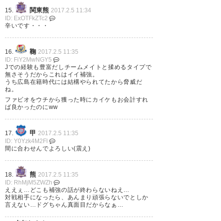
(gamba39taku)
2017, 2月 5
関東熊
15.
2017.2.5 11:34
ID: ExOTFkZTc2
辛いです・・・
鞠
16.
2017.2.5 11:35
ドウグラスは脚か。そういえば
ID: FiY2MwNGY5
Jでの経験も豊富だしチームメイトと揉めるタイプで
ウタカはどうしたんだろうか
無さそうだからこれはイイ補強。
うち広島在籍時代には結構やられてたから脅威だ
ね。
— コウ (kou_iruka)
2017, 2月 5
ファビオをウチから獲った時にカイケもお会計すれ
ば良かったのにww
甲
17.
2017.2.5 11:35
ID: Y0Yzk4M2Fl
ドウグラス来たら外国人枠が埋
間に合わせんでよろしい(震え)
まってパトリックは帰ってこれ
熊
18.
2017.2.5 11:35
なくなるんだなー
ID: RhMjM5ZWZh
ええぇ…どこも補強の話が終わらないねえ…
対戦相手になったら、あんまり頑張らないでとしか
— 闘い極男 (miserogoal)
2017,
言えない…ドグちゃん真面目だからなぁ…
2月 5