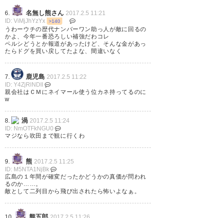
5
名無し熊さん
6.
2017.2.5 11:21
ID: ViMjJhYzYx
>140
うわーウチの歴代ナンバーワン助っ人が敵に回るの
かよ、今年一番恐ろしい補強だわコレ
ペルシどうとか報道があったけど、そんな金があっ
たらドグを買い戻してたよな、間違いなく
ドウグラスかー 来たら大きいな
ー というか来ないとやばいぞ
鹿児島
7.
2017.2.5 11:22
ID: Y4ZjRlNDll
親会社はＣＭにネイマール使う位カネ持ってるのに
— ふぁんた (chelsea_bluuues)
w
2017, 2月 5
渦
8.
2017.2.5 11:24
ID: NmOTFkNGU0
マジなら吹田まで観に行くわ
ガンバ大阪 アルアインとドウグ
熊
9.
2017.2.5 11:25
ID: M5NTA1NjBk
ラスの獲得に向け交渉を進めて
広島の１年間が確変だったかどうかの真価が問われ
るのか……。
いた… なんかガンバ静かだな〜
敵として二列目から飛び出されたら怖いよなぁ。
あやしいな〜 と思ったらやっぱ
熊五郎
10.
2017.2.5 11:26