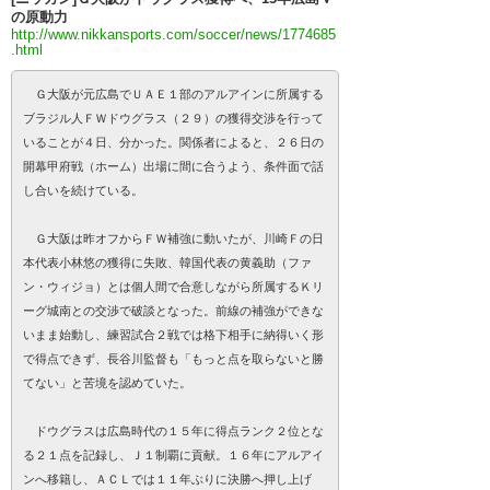
の原動力
http://www.nikkansports.com/soccer/news/1774685
.html
Ｇ大阪が元広島でＵＡＥ１部のアルアインに所属する
ブラジル人ＦＷドウグラス（２９）の獲得交渉を行って
いることが４日、分かった。関係者によると、２６日の
開幕甲府戦（ホーム）出場に間に合うよう、条件面で話
し合いを続けている。
Ｇ大阪は昨オフからＦＷ補強に動いたが、川崎Ｆの日
本代表小林悠の獲得に失敗、韓国代表の黄義助（ファ
ン・ウィジョ）とは個人間で合意しながら所属するＫリ
ーグ城南との交渉で破談となった。前線の補強ができな
いまま始動し、練習試合２戦では格下相手に納得いく形
で得点できず、長谷川監督も「もっと点を取らないと勝
てない」と苦境を認めていた。
ドウグラスは広島時代の１５年に得点ランク２位とな
る２１点を記録し、Ｊ１制覇に貢献。１６年にアルアイ
ンへ移籍し、ＡＣＬでは１１年ぶりに決勝へ押し上げ