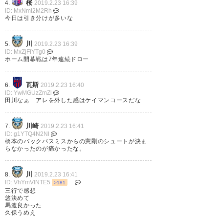
桜
4.
2019.2.23 16:39
ローで終了。フロンターレ試合
ID: MxNmI2M2Rh
今日は引き分けが多いな
を支配して攻め込み続けるもつ
いに東京ゴールを揺らせず。小
川
5.
2019.2.23 16:39
林悠何発打ったことだろう。勝
ID: MxZjFlYTg0
ホーム開幕戦は7年連続ドロー
ちたかった試合だったな残念。
#frontale
瓦斯
6.
2019.2.23 16:40
ID: YwMGUzZmZl
田川なぁ アレを外した感はケイマンコースだな
— OLIVEきんきち（オリーベき
んきち） (olivekinkichi)
2019, 2
月 23
川崎
7.
2019.2.23 16:41
ID: g1YTQ4N2Nl
橋本のバックパスミスからの憲剛のシュートが決ま
らなかったのが痛かったな。
川
8.
2019.2.23 16:41
ダミアン活かせないし空回り。
ID: VhYmVlNTE5
>181
三行で感想
マギーニョはちょっとまだ時間
悠決めて
馬渡良かった
が必要。 #frontale
久保うめえ