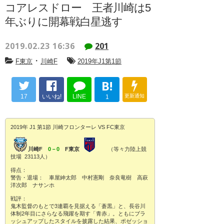
コアレスドロー 王者川崎は5
年ぶりに開幕戦白星逃す
2019.02.23 16:36
201
・
F東京
川崎F
2019年J1第1節
B!
17
いいね!
LINE
更新通知
1
2019年 J1 第1節 川崎フロンターレ VS FC東京
川崎F
0－0
F東京
（等々力陸上競
技場 23113人）
得点：
警告・退場： 車屋紳太郎 中村憲剛 奈良竜樹 高萩
洋次郎 ナサンホ
戦評：
鬼木監督のもとで3連覇を見据える「蒼黒」と、長谷川
体制2年目にさらなる飛躍を期す「青赤」。ともにブラ
ッシュアップしたスタイルを披露した結果、ポゼッショ