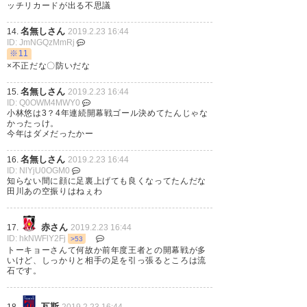
https://t.co/IStMWzhxcu
ッチリカードが出る不思議
名無しさん
— Goody (ReiGoody)
2019, 2月
14.
2019.2.23 16:44
ID: JmNGQzMmRj
23
※11
×不正だな〇防いだな
名無しさん
15.
2019.2.23 16:44
ID: Q0OWM4MWY0
小林悠は3？4年連続開幕戦ゴール決めてたんじゃな
林本当によくやったくれたよ CB
かったっけ。
今年はダメだったかー
の縦パスが入らないなとは感じ
名無しさん
16.
2019.2.23 16:44
たけど 圧倒的戦力と強さの川崎
ID: NlYjU0OGM0
知らない間に顔に足裏上げても良くなってたんだな
相手によく引き分けてくれたっ
田川あの空振りはねぇわ
て今は思う #fctokyo
赤さん
17.
2019.2.23 16:44
— vix (vix_hobby)
2019, 2月 23
ID: hkNWFlY2Fj
>53
トーキョーさんて何故か前年度王者との開幕戦が多
いけど、しっかりと相手の足を引っ張るところは流
石です。
瓦斯
18.
2019.2.23 16:44