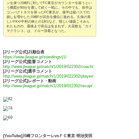
ンを保つ川崎Fに対してFC東京がカウンターを狙うとい
う構図が90分を通して続く一戦に。その中でも、前半は
コンパクトネスを保ったFC東京が、後半は縦パスでの
崩しを増やした川崎Fが試合を優位に進める。久保の美
しいFKや中村の林との1対1など、惜しい場面こそみら
れたものの、最後まで得点は生まれず。火花散る「カイ
マクラシコ」は、ドロー決着となった。
[Jリーグ公式]J1順位表
https://www.jleague.jp/standings/j1/
[Jリーグ公式]監督コメント
http://www.jleague.jp/match/1/2019/022302/coach/
[Jリーグ公式]選手コメント
http://www.jleague.jp/match/1/2019/022302/player/
[Jリーグ公式]レポート・動画
http://www.jleague.jp/match/1/2019/022302/recap/
[YouTube]川崎フロンターレvsＦＣ東京 明治安田