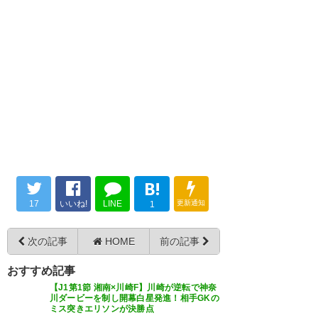
よ。たまにはこちらの守護神が
— すいたま (suitama_net)
試合終了。お土産に勝ち点1を入
2019, 2月 23
確変しても良いよね あと久保建
手。よく攻撃を防いだ。攻撃の
英さんナサンホ楽しみよー
ピントを合わせるのが次回への
#fctokyo
宿題でありますね。 #fctokyo
FC東京と川崎の試合すごいな、
— mASARu (masaru213m)
2019, 2月 23
— さしよりハマチ鳥@3/10古河
こんなバチバチな初戦とかシー
はなももマラソン
ズン楽しみだぞ。
(hamachidori)
2019, 2月 23
B!
— トミー (tomyremy)
2019, 2
17
いいね!
LINE
更新通知
1
月 23
勝てなかった。 いや、負けなか
った。 この内容で負けなかった
次の記事
HOME
前の記事
初戦引き分け。。 エウソン不在
ことはポジティブに 次の鹿島に
を感じる試合だったな 去年まで
おすすめ記事
切り替えよう👍 お疲れ様でした
FC東京、久保くんさんのFK。ポ
右サイドで作れていたチャンス
【J1第1節 湘南×川崎F】川崎が逆転で神奈
😎 #frontale #川崎フロンター
川ダービーを制し開幕白星発進！相手GKの
スト直撃。質の高さに前半だけ
が作れなくなって、 中盤から狙
ミス突きエリソンが決勝点
レ #FC東京 #多摩川クラシコ