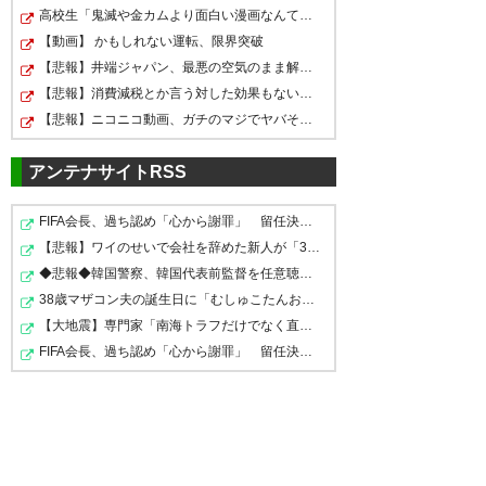
多摩川クラシコは林がスーパー
試合終了。川崎0-0FC東京。なん
高校生「鬼滅や金カムより面白い漫画なんてこの世にある…
だった フロンターレは課題が出
とか守りきったが攻撃の形はま
— FC東京【公式】🔜2/23(A)川
【動画】 かもしれない運転、限界突破
たな
だまだ…。ブラジル人二人のフ
崎戦 (fctokyoofficial)
2019, 2月
【悲報】井端ジャパン、最悪の空気のまま解散していた
23
【悲報】消費減税とか言う対した効果もないもので日本経…
ィットが待たれますね。 それに
— シモトリコウタロウ(お面の
【悲報】ニコニコ動画、ガチのマジでヤバそう・・・・・・
してもホーム等々力開幕戦、こ
人) (sk_albirex)
2019, 2月 23
れで7年連続引き分けなんです
アンテナサイトRSS
が。。。 #frontale
まぁそう甘くないよね。負けな
FIFA会長、過ち認め「心から謝罪」 留任決定を英報道…W…
https://t.co/VFgIqu8yF9
くてよかった。 #frontale
【悲報】ワイのせいで会社を辞めた新人が「3人」もいたこ…
初戦はスコアレスと、いやホン
◆悲報◆韓国警察、韓国代表前監督を任意聴取…業務上背任な…
— るーすけ㌠＠気合い☆入れて
トに互いの意地のぶつかり合い
— visca-tab5922 (fc5922)
38歳マザコン夫の誕生日に「むしゅこたんおめでとう！」…
☆いきます☆☆ (rvs1980)
2019,
で白熱したええ試合でしたわ。
2019, 2月 23
【大地震】専門家「南海トラフだけでなく直下型地震にも…
2月 23
お疲れさまです。 #frontale
FIFA会長、過ち認め「心から謝罪」 留任決定を英報道…W…
— (ง ˘ω˘ )ว TEQUILA!
(Texas_JB)
2019, 2月 23
FC東京、守り硬いなぁ 引き分け
うん、いいんじゃない、ボコボ
スタート
コにされた去年よりも上出来