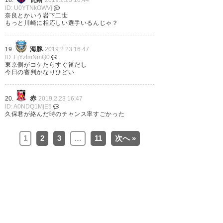
スコアレスドロー 多摩川クラシ
ID: U0YTNkOWVj
奈良とかいう岩下二世
コに相応しい拮抗した試合展開
もっと川崎に相応しい選手いるんじゃ？
だった にしても久保君、凄いな
#Frontale #FCTOKYO #Jleague
海豚
19.
2019.2.23 16:47
ID: FjYzlmNmQ0
東京側がコケたらすぐ笛だし
— はむばぐ (humbug_tko)
今日の審判かなりひどい
2019, 2月 23
赤
20.
2019.2.23 16:47
ID: A0NDQ1MjE5
久保君が絡んだ時のチャンス率すごかった
ドロー。建英の守備意識に拍手
1
2
3
…
11
次へ »
👏期待が持てる。田川はなんか
昨季のケイマンみたいになりそ
うなので早目のゴールが欲しい
な #fctokyo
— わっきー (jsgamra3ug)