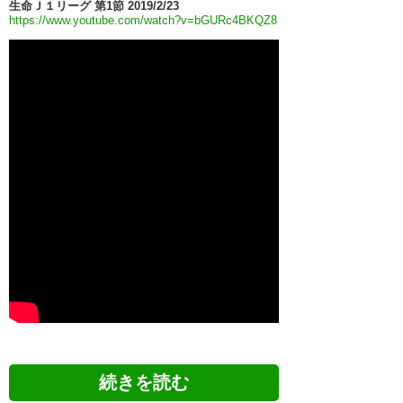
生命Ｊ１リーグ 第1節 2019/2/23
https://www.youtube.com/watch?v=bGURc4BKQZ8