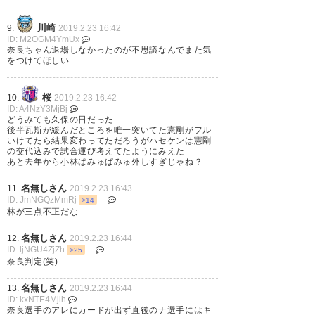
— レオさん (leo_momohiki)
川崎
9.
2019.2.23 16:42
2019, 2月 23
ID: M2OGM4YmUx
奈良ちゃん退場しなかったのが不思議なんでまた気
をつけてほしい
桜
10.
2019.2.23 16:42
昨年王者から貴重な勝ち点1獲
ID: A4NzY3MjBj
どうみても久保の日だった
得。 #fctokyo
後半瓦斯が緩んだところを唯一突いてた憲剛がフル
いけてたら結果変わってただろうがハセケンは憲剛
の交代込みで試合運び考えてたようにみえた
— さ！め！をた！
あと去年から小林ぱみゅぱみゅ外しすぎじゃね？
(same_wota_br)
2019, 2月 23
名無しさん
11.
2019.2.23 16:43
ID: JmNGQzMmRj
>14
林が三点不正だな
名無しさん
12.
2019.2.23 16:44
ID: ljNGU4ZjZh
>25
点入らなかったー。 ホーム開幕
奈良判定(笑)
戦、なかなか勝てないねえ。負
名無しさん
13.
2019.2.23 16:44
けてもないけど。 #frontale
ID: kxNTE4Mjlh
奈良選手のアレにカードが出ず直後のナ選手にはキ