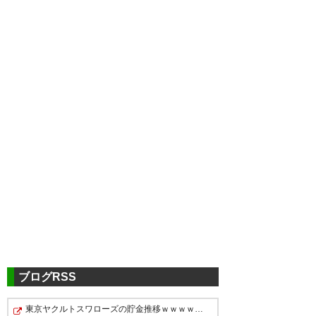
ツイッターの反応
⏰試合終了🔵🔴 #川崎フロンタ
ーレ 0-0 #FC東京 最後まで集中
し、全員で戦うが、スコアレス
ドローで終了。 #fctokyo
ブログRSS
#tokyo
東京ヤクルトスワローズの貯金推移ｗｗｗｗｗｗｗｗｗｗ…
https://t.co/VrO8PogmLH