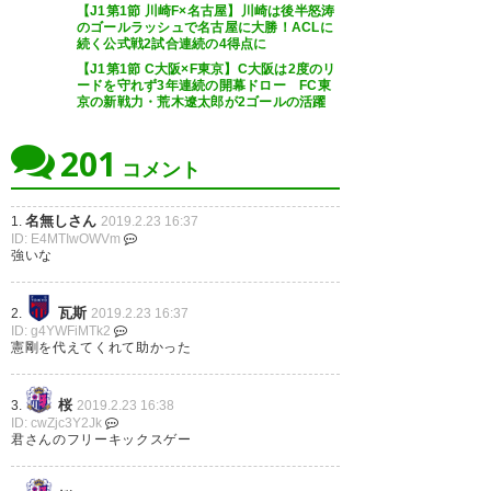
ですっかり魅了されました。
#
【J1第1節 川崎F×名古屋】川崎は後半怒涛
ってひっかかる 簡単じゃないで
https://t.co/pl7Rm4weXD
のゴールラッシュで名古屋に大勝！ACLに
多摩川クラシコ
続く公式戦2試合連続の4得点に
すなー #フロンターレ
【J1第1節 C大阪×F東京】C大阪は2度のリ
pic.twitter.com/dQxmzhiMKo
— SHIMO★8 (frontale10)
ードを守れず3年連続の開幕ドロー FC東
— 雪うさぎ (yukiusagi27)
2019, 2月 23
京の新戦力・荒木遼太郎が2ゴールの活躍
— aki (@Akira89_)
2019, 2月 23
2019年2月
201
23日
コメント
次の多摩川クラシコでー！
名無しさん
1.
2019.2.23 16:37
ID: E4MTIwOWVm
ふー、見応えはあった。あとは
#fctokyo
強いな
ゴールだな。 #fctokyo
https://t.co/FUwfLYipvx
瓦斯
2.
2019.2.23 16:37
— ひよ (bellett_1800gt)
2019, 2
ID: g4YWFiMTk2
— YOKO (china_yoko)
2019, 2
憲剛を代えてくれて助かった
月 23
月 23
桜
3.
2019.2.23 16:38
ID: cwZjc3Y2Jk
君さんのフリーキックスゲー
多摩川クラシコ、スコアレスド