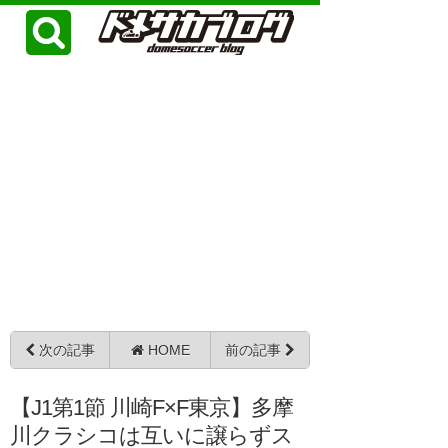
次の記事
HOME
前の記事
【J1第1節 川崎F×F東京】多摩
川クラシコは互いに譲らずス