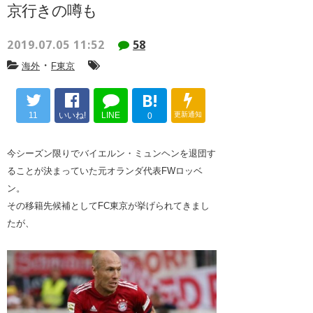
京行きの噂も
2019.07.05 11:52
58
・
海外
F東京
B!
11
いいね!
LINE
更新通知
0
今シーズン限りでバイエルン・ミュンヘンを退団す
ることが決まっていた元オランダ代表FWロッベ
ン。
その移籍先候補としてFC東京が挙げられてきまし
たが、