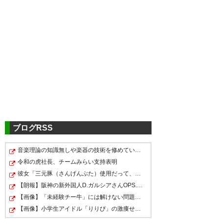
ツイッターの反応
ロッベン引退するのか、、
— たまご︎︎ (Mr_3HR)
2019, 7月 5
ブログRSS
音楽理論の知識無しや楽器の技術を修めていない人の音楽
ロッベン引退！？ まだまだ行け
2004年のEUROで左WGとして
ロッベン引退は驚き
令和の虎社長、チームみらい支持表明
るやろ！！ FC東京来る噂なんだ
チェコの右サイドを斬り裂きま
彼女「三元豚（さんげんぶた）使用だって、美味しそうだ…
— ぐーちこ (cheluuuuuuuu)
ったんだよ！！ もったいないっ
くり、「チェコ戦の敗因はロッ
【朗報】阪神の新外国人D.ガルシアさんOPS.966のwRC+188w…
2019, 7月 5
て！
【画像】「未経験チー牛」には解けない問題がこれｗｗｗｗ
ベンを下げたこと」とまで言わ
【画像】小学生アイドル「りりぴ」の激痩せダンス動画に…
れた、あのインパクトは忘れら