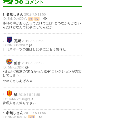
58
コメント
ロッベン、引退とな。誰だよ、
名無しさん
1.
2019.7.5 11:55
東京に来るって言ったやつ。
ID: BkNDcyODYy
>5
>7
移籍の噂があったってだけでほぼJとつながりがない
んだけどなんで記事にしてんだか
— yamatax (mappy_rio)
2019,
7月 5
瓦斯
2.
2019.7.5 11:55
ID: hlNDBhOWE2
日刊スポーツの飛ばし記事にはもう慣れた
仙台
3.
2019.7.5 11:55
ロッベン引退かー。東京に来る
ID: I5MjczODRi
>またFC東京の“来なかった選手”コレクションが充実
ことを1ミリくらい期待してた
してしまう……
やめてさしあげろｗ
— ideakoon (ideakoon)
2019,
7月 5
鯱
4.
2019.7.5 11:55
ID: UwM2VhODgz
管理人さん煽りすぎぃ
名無しさん
5.
2019.7.5 11:56
ID: ZiMWQ4MDZl
>45