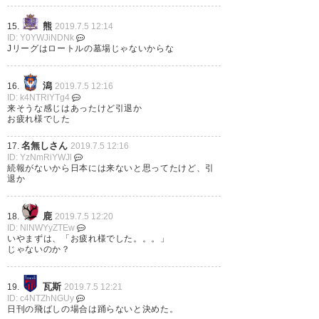
熊
15.
2019.7.5 12:14
ID: Y0YWJiNDNk
Jリーグはロートルの墓場じゃないからな
潟
16.
2019.7.5 12:16
ID: k4NTRlYTg4
来そうな感じはあったけど引退か
お疲れ様でした
名無しさん
17.
2019.7.5 12:16
ID: YzNmRiYWJl
続報がないから日本には来ないと思ってたけど、引
退か
鹿
18.
2019.7.5 12:20
ID: NlNWYyZTEw
いやまずは、「お疲れ様でした。。。」
じゃないのか？
瓦斯
19.
2019.7.5 12:21
ID: c4NTZhNGUy
日刊の飛ばしの場合は踊らないと決めた。