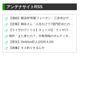
— 桜川 (h6_nostalgia)
2019, 7
れない
月 5
アンテナサイトRSS
FC東京とロッベンどうなってた
— リヨン侍 左SBはよ来い🇫🇷
【億砲】横浜M“和製フォーデン、三井寺がデビューｗｗｗ…
んだろ
⭐️⭐️ (lyonsamurai)
2019, 7月 5
【悲報】桐谷さん「人生かけて7億円貯めたのにガンで死ぬ…
【ライザのアトリエ】キューズQ「ライザ(ライザリン・シ…
— 酉 (tri2008we)
2019, 7月 5
ロッベンには是非東京で最後に
海外「また来たの？」中島翔哉のポルティモネンセ電撃復…
夢を叶えて欲しかった。今まで
【実況】DeNAvs巨人(2026.4.24)
お疲れ様でした！
【画像】キス釣りするんや
ロッベン引退かぁ 日本に来て欲
しい気持ちもあったけどお疲れ
ロッベン結局Jリーグ参戦無くし
— G.F.B (marc_ns11)
2019, 7月
様でした
て引退か
5
— ✩あゆむ✩🍭 (ayumu_once)
— 15俺 (Cobham_TC)
2019, 7
2019, 7月 5
月 5
満足いくオファー来なかったん
かな、ロッベン
ロッベン引退か〜 結局またFC東