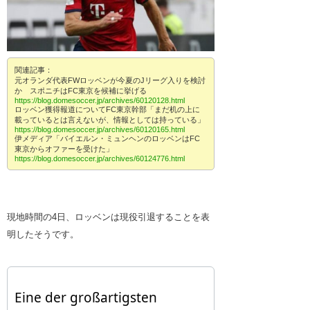
関連記事：
元オランダ代表FWロッベンが今夏のJリーグ入りを検討
か スポニチはFC東京を候補に挙げる
https://blog.domesoccer.jp/archives/60120128.html
ロッベン獲得報道についてFC東京幹部「まだ机の上に
載っているとは言えないが、情報としては持っている」
https://blog.domesoccer.jp/archives/60120165.html
伊メディア「バイエルン・ミュンヘンのロッベンはFC
東京からオファーを受けた」
https://blog.domesoccer.jp/archives/60124776.html
現地時間の4日、ロッベンは現役引退することを表
明したそうです。
Eine der großartigsten