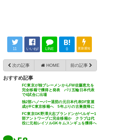
— 水希 (izunagi)
2019, 7月 5
京には大物は来なかったなw Jリ
ーグで見たかっただけに残念。
— ＴＶグレンモルト@葵歌劇団
ロッベン引退は早すぎやろ
&YouTube (TVgurenmoruto)
B!
2019, 7月 5
— 1ÖZIL (aaarsenalllOzil)
11
いいね!
LINE
更新通知
0
2019, 7月 5
次の記事
HOME
前の記事
ロッベン…東京に来るって言っ
おすすめ記事
FC東京が独ブレーメンからFW佐藤恵允を
たじゃないか！ アリエン
ロッベンが日本のリーグに来る
完全移籍で獲得と発表 パリ五輪日本代表
で4試合に出場
とはなんだったのか…
— あの迷探偵 (AMTcityzens)
独2部ハノーバー退団の元日本代表DF室屋
成がFC東京移籍へ 5年ぶりの古巣復帰に
2019, 7月 5
— しょーくん“赤いまんちぇすた
FC東京GK野澤大志ブランドンがベルギー1
部アントワープに完全移籍か クラブは代
ー” (shokun_01)
2019, 7月 5
役に元柏レイソルGKキムスンギュを獲得へ