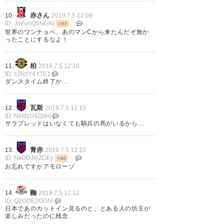
赤さん
10.
2019.7.5 12:09
ID: JmNmQ0NGNj
>37
世界のワンチョペ、あのマンCから来たんだぞ無か
ったことにするなよ！
柏
11.
2019.7.5 12:10
ID: c2NzY4YTE1
ダンスタイム終了か…
瓦斯
12.
2019.7.5 12:10
ID: NkMzU4Zjdm
サラブレッドはいなくても騎兵の馬がいるから…
青赤
13.
2019.7.5 12:10
ID: NkODJmZGEy
>46
お忘れですかアモローゾ
鞠
14.
2019.7.5 12:12
ID: Q2ODE2ODNi
日本であのカットイン見るのと、とある人の坊主が
楽しみだったのに残念