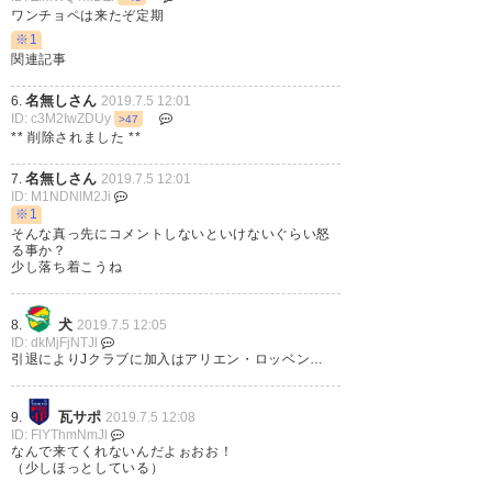
ロッベン、お疲れ様でした
ワンチョペは来たぞ定期
※1
— ドルシン (sk23_shinji)
2019,
関連記事
7月 5
名無しさん
6.
2019.7.5 12:01
ID: c3M2IwZDUy
>47
** 削除されました **
名無しさん
7.
2019.7.5 12:01
ID: M1NDNlM2Ji
ロッベン引退って事はFC東京ロ
※1
ッベンは無くなったってことで
そんな真っ先にコメントしないといけないぐらい怒
る事か？
すか！(適当
少し落ち着こうね
— 9:26PMP (926PMP_chihya)
犬
8.
2019.7.5 12:05
2019, 7月 5
ID: dkMjFjNTJl
引退によりJクラブに加入はアリエン・ロッベン…
瓦サポ
9.
2019.7.5 12:08
ID: FlYThmNmJl
なんで来てくれないんだよぉおお！
（少しほっとしている）