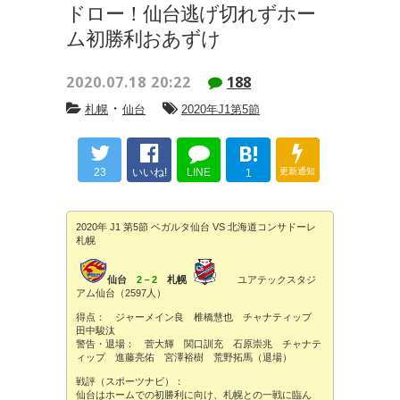
ドロー！仙台逃げ切れずホー
ム初勝利おあずけ
2020.07.18 20:22
188
・
札幌
仙台
2020年J1第5節
B!
23
いいね!
LINE
更新通知
1
2020年 J1 第5節 ベガルタ仙台 VS 北海道コンサドーレ
札幌
仙台
2－2
札幌
ユアテックスタジ
アム仙台（2597人）
得点： ジャーメイン良 椎橋慧也 チャナティップ
田中駿汰
警告・退場： 菅大輝 関口訓充 石原崇兆 チャナテ
ィップ 進藤亮佑 宮澤裕樹 荒野拓馬（退場）
戦評（スポーツナビ）：
仙台はホームでの初勝利に向け、札幌との一戦に臨ん