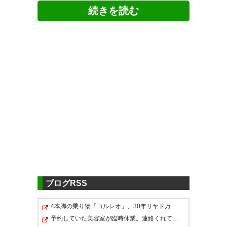
ツイッターの反応
なんでこうなる? #vegalta
— ペッシー (pessy2000GT)
引き分け、負け試合を引き分け
2020, 7月 18
にした感じ #consadole
— コール2020 (cnohito)
2020,
7月 18
決定機で突き放せなかったのが
痛かったわな #vegalta
ブログRSS
— いのり (96memo)
2020, 7月
4本脚の乗り物「コルレオ」、30年リヤド万博で披露へ 川…
試合終了。 よく同点に追いつい
18
予約していた美容室が臨時休業。連絡くれてもいいのに