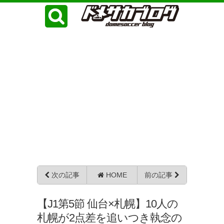
次の記事
HOME
前の記事
【J1第5節 仙台×札幌】10人の
札幌が2点差を追いつき執念の