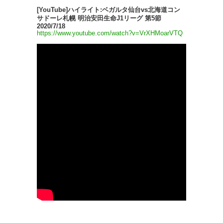
[YouTube]ハイライト:ベガルタ仙台vs北海道コン
サドーレ札幌 明治安田生命J1リーグ 第5節
2020/7/18
https://www.youtube.com/watch?v=VrXHMoarVTQ