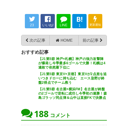
B!
23
いいね!
LINE
更新通知
1
FKを誰が蹴るのかジャンケンを
次の記事
HOME
前の記事
し始めたのは面白かった( ˙꒳˙)
おすすめ記事
#vegalta
【J1第5節 神戸×札幌】神戸の強力攻撃陣
https://t.co/7IZvbU0e7T
が爆発し今季最多6ゴールで大勝！札幌は4
連敗で依然最下位に
— ☆ゆづこ☆ (yuko_82ers)
【J1第5節 東京V×京都】東京Vが2点差を追
いつきドローに持ち込む エース染野が終
2020, 7月 18
盤2得点でチーム救う
【J1第5節 名古屋×横浜FM】名古屋が終盤
の2ゴールで逆転に成功し今季初の連勝！森
島ゴラッソ同点弾＆山中は直接FKで決勝点
188
#consadole #仙台対札幌 #リ
コメント
モートマッチ しかし、両GKのス