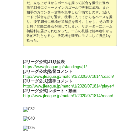
だ。立ち上がりからボールを握って試合を優位に進め、
前半23分にジャーメインのゴールで先制に成功。また、
相手のカウンター攻撃を集中した守備でしのぎ、1点リ
ードで試合を折り返す。後半に入ってからもペースを握
り、後半15分に椎橋が追加点を奪う。しかし、その直後
と終了間際に失点を喫してしまい、サポーターにホーム
初勝利を届けられなかった。一方の札幌は前半途中から
数的不利となるも、決定機を確実にモノにして勝点1を
拾った。
[Jリーグ公式]J1順位表
https://www.jleague.jp/standings/j1/
[Jリーグ公式]監督コメント
http://www.jleague.jp/match/1/2020/071814/coach/
[Jリーグ公式]選手コメント
http://www.jleague.jp/match/1/2020/071814/player/
[Jリーグ公式]レポート・動画
http://www.jleague.jp/match/1/2020/071814/recap/