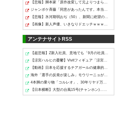
【悲報】脚本家「原作改変して元よりつまらなくしたろ！…
た！ #consadole #DAZN
ジャンポケ斉藤「同意があったんです。本当です。信じて…
— YOTSUBA (yo_tsu_ba)
2020,
【悲報】氷河期弱おぢ（50）、新聞に絶望の投稿ｗｗｗｗ…
7月 18
【画像】新人声優、いきなりドエッチｗｗｗｗｗｗｗｗｗ
うーん ジャメ、椎橋のゴールで
2-0にしたところまでは良かった
アンテナサイトRSS
そのあとが雑だった気がする
【超悲報】Z新入社員、意地でも「9月の社員旅行」の計画…
#vegalta
今日の選手たちは偉い！！！！
【涼宮ハルヒの憂鬱】Vivitフィギュア「涼宮ハルヒ」プラ…
ありがとう！！！！！勝ったと
— かいちょうべがった
【動画】日本を応援するチアガールの健康的下半身ｗｗｗ…
き以上に嬉しいかも！！！！＃
(kaichovegatta)
2020, 7月 18
海外「選手の反発が楽しみ」モウリーニョがレアル・に導…
4本脚の乗り物「コルレオ」、30年リヤド万博で披露へ 川…
Consadole ＃コンサドーレ
【日本横断】大型の台風15号(チャンホン)…お盆休みの天気…
— あすか🔴⚫🔴⚫🔴
(lucky_aska)
2020, 7月 18
ナイスゲーム👏こういう試合も
大事。 #consadole
— hiro@シーズン開幕してませ