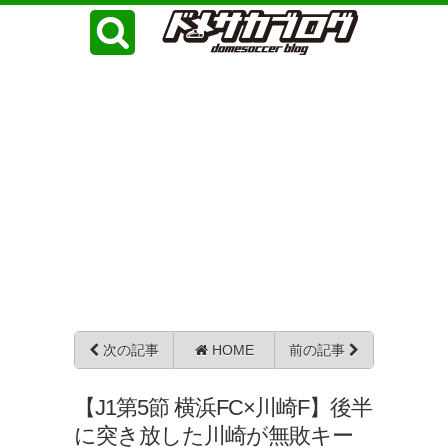
次の記事
HOME
前の記事
【J1第5節 横浜FC×川崎F】後半
に突き放した川崎が無敗キー