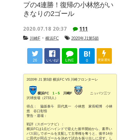
プの4連勝！復帰の小林悠がい
きなりの2ゴール
2020.07.18 20:37
111
・
川崎F
横浜FC
2020年J1第5節
B!
26
いいね!
LINE
更新通知
0
2020年 J1 第5節 横浜FC VS 川崎フロンターレ
横浜FC
1－5
川崎F
ニッパツ三ツ
沢球技場（2733人）
得点： 脇坂泰斗 田代真一 小林悠 家長昭博 小林
悠 谷口彰悟
警告・退場：
戦評（スポーツナビ）：
横浜FCは1点ビハインドで迎えた後半開始から、素早い
パス回しでボールを支配して主導権を奪うと、後半14分
に田代が同点ゴールを決めて試合を振り出しに戻す。し