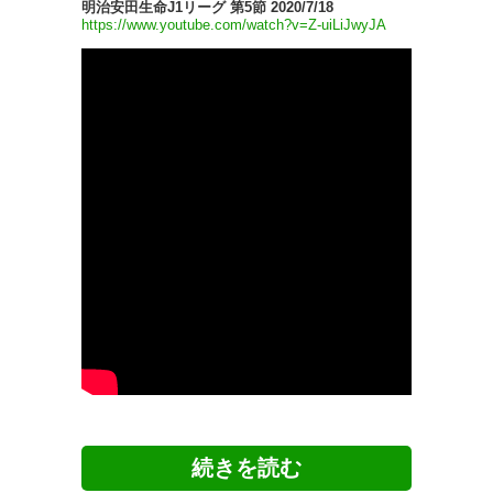
明治安田生命J1リーグ 第5節 2020/7/18
https://www.youtube.com/watch?v=Z-uiLiJwyJA