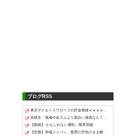
ツイッターの反応
5chの反応
☆〓〓〓〓川崎フロンターレ1379〓〓〓
〓☆
http://matsuri.5ch.net/test/read.cgi/socc
フロンターレ首位キープ
er/1594470032
— ポジションは無し☆☆☆
(V81411V)
2020, 7月 18
856
U-名無しさん
2020/07/18(土) 19:58:52.76 ID:IaHTm0pm0
今節もほぼ首位確定だな
水曜が楽しみだ
ブログRSS
最後に谷口が決めて5ー1。フロ
858
U-名無しさん
2020/07/18(土) 19:59:05.33 ID:02n/YZ2Yd
東京ヤクルトスワローズの貯金推移ｗｗｗｗｗｗｗｗｗｗ…
失点は先週の課題がモロに出たね
ンターレ強すぎる‼️
前がパスコース制限出来なかったり追えなくなると
高校生「鬼滅や金カムより面白い漫画なんてこの世にある…
中盤に負荷が掛かったりサイドに展開される
【動画】 かもしれない運転、限界突破
— 新健 (shin_ken)
2020, 7月 18
【悲報】井端ジャパン、最悪の空気のまま解散していた