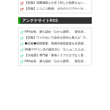
【悲報】消費減税とか言う対した効果もないもので日本経…
860
U-名無しさん
2020/07/18(土) 19:59:41.79 ID:5p0IZt tp
横浜FC強かったな
【悲報】ニコニコ動画、ガチのマジでヤバそう・・・・・・
5点も取れるとは思わなかったが
アンテナサイトRSS
スコアほど楽な試合じゃなかっ
たけど、素晴らしい結果だ！悠
863
U-名無しさん
2020/07/18(土) 20:01:20.01 ID:ogG/oOyy0
FIFA会長、過ち認め「心から謝罪」 留任決定を英報道…W…
点差ほどの差は無かったね。横縞は思ったより良い
おかえり #frontale
【悲報】ワイのせいで会社を辞めた新人が「3人」もいたこ…
チームだった。
去年だったら、引き分けで終わってた試合だったと
◆悲報◆韓国警察、韓国代表前監督を任意聴取…業務上背任な…
— イトウ マコト
思う。
38歳マザコン夫の誕生日に「むしゅこたんおめでとう！」…
(slapchopstick)
2020, 7月 18
【大地震】専門家「南海トラフだけでなく直下型地震にも…
FIFA会長、過ち認め「心から謝罪」 留任決定を英報道…W…
864
U-名無しさん
2020/07/18(土) 20:01:47.58 ID:0RuEekgv0
楽勝感まったくないけど5対1
途中もしかして…って感じやっ
865
U-名無しさん
2020/07/18(土) 20:02:02.62 ID:/7edIPRv0
横縞、気持ちがいいチームだったわ
たけど、終わってみれば5-1。三
苫のドリブルでのぶち抜き、悠
870
U-名無しさん
2020/07/18(土) 20:03:06.52 ID:1KSvmeihp
の2ゴールで流れ変わった！
選手層の厚さが勝因