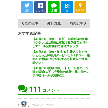
— 松川 (MatsuKawa05)
2020, 7
B!
月 18
26
いいね!
LINE
更新通知
0
次の記事
HOME
前の記事
おすすめ記事
フロンターレ容赦ねぇ
【J1第5節 川崎F×F東京】今季最初の多摩
wwwwww
川クラシコは川崎に軍配！数的優位を活か
し3ゴール完封勝利で連敗ストップ
【J1第5節 川崎F×横浜FM】壮絶な打ち合
— つち@萎えとる🌲⚔️ (ayy2gt)
いとなった神奈川ダービーは3-3ドロー 後
2020, 7月 18
半ATに横浜FMが逆転するも川崎が土壇場
追いつく
【J1第5節 横浜FC×町田】町田が雪の三ツ
沢で横浜FC下し今季初の連勝！桑山侃士の
プロ初ゴールが決勝点に
試合終了。横浜FC 1-5 川崎 横浜
111
コメント
FCのポゼッションに前半は苦戦
するも、終わってみれば今季5得
川
点の圧勝。悠様圧巻の2得点、そ
1.
2020.7.18 20:37