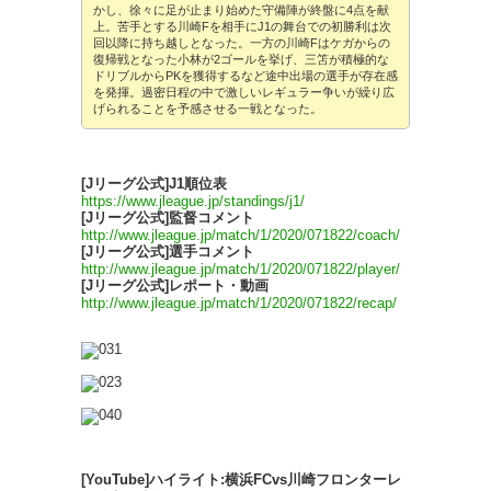
かし、徐々に足が止まり始めた守備陣が終盤に4点を献
上。苦手とする川崎Fを相手にJ1の舞台での初勝利は次
回以降に持ち越しとなった。一方の川崎Fはケガからの
復帰戦となった小林が2ゴールを挙げ、三笘が積極的な
ドリブルからPKを獲得するなど途中出場の選手が存在感
を発揮。過密日程の中で激しいレギュラー争いが繰り広
げられることを予感させる一戦となった。
[Jリーグ公式]J1順位表
https://www.jleague.jp/standings/j1/
[Jリーグ公式]監督コメント
http://www.jleague.jp/match/1/2020/071822/coach/
[Jリーグ公式]選手コメント
http://www.jleague.jp/match/1/2020/071822/player/
[Jリーグ公式]レポート・動画
http://www.jleague.jp/match/1/2020/071822/recap/
[YouTube]ハイライト:横浜FCvs川崎フロンターレ