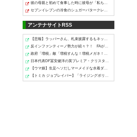
彼の母親と初めて食事した時に彼母が「私ちゃんは結婚し…
ウッチーからJリーグを代表するような選
— 遅桜🌸【セレッソのピンクは
セブンイレブンの冷食のシュガーバタークレープ、「ヤバ…
手になれ！と檄を飛ばされただけはある
豚じゃないもん桃色魔法少女だ
もん】 (osozakuracso)
アンテナサイトRSS
2020, 8
月 30
100
U-名無しさん
2020/08/30(日) 19:59:47 ID:vzpG 2J50
ジンヒョンがブーイングされる意味がマジでわから
【悲報】ラッパーさん、札束披露するもネット民から「新…
ん
反インファンティーノ勢力が続々？！ FAがFIFA会長続投…
イエロー出さない主審が悪いわ
政府「増税」敵「増税すんな！増税メガネ！」→政府「減税…
日本代表DF冨安健洋の英プレミア・クリスタルパレス加入…
おっしゃ耐えきった!! こういう
106
U-名無しさん
2020/08/30(日) 20:01:47 ID:IRSz Hzx0
【ウマ娘】生足ヘソだしマーメイドな水着ダンツ「あぁ～…
右サイドボコボコにされてたな、坂元もうちょっと
際どい勝負を勝ちきったのはデ
【トミカ ジョブレイバー】「ライジングポリスブレイバー…
守備力つけてほしい
カい #cerezo
>>100
ゴールされてボール渡さず時間稼いだからあれはブ
— 化乃 (adash1no)
2020, 8月
ーイングされてもしゃーない
30
中指立てられる筋合いはないけど
※横浜FCのゴール後、セレッソ大阪GKキム・ジンヒョンが横浜
FCの選手にボールを渡さずひと悶着あり→横浜FCスタンド側から
ブーイング発生→試合終了後、ジンヒョンが横浜FCスタンド側に