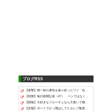
ツイッターの反応
5chの反応
セレッソ大阪(1535)@ファイト！ニッパ
ツ！
http://matsuri.5ch.net/test/read.cgi/socc
勝った。おめでとうセレッソ。
er/1598761843
— Prince Tonnelat（トンヌラ
王子） (k_superbaby7777)
90
U-名無しさん
2020/08/30(日) 19:57:49 ID:aC pqwdR0
2020, 8月 30
勝ったぞーーーー！
ブログRSS
96
U-名無しさん
2020/08/30(日) 19:59:13 ID:hVMEM h 0
最後かなり危なかったが勝てて良かった
【衝撃】精一杯の勇気を振り絞ったワイ「自分で刈り上げ…
ってか都倉柿谷坂元厳しいわ
セレッソ勝利！！ ブーイングが
【戦慄】毎日新聞記者（47）、ペンではなく「包丁」を握…
凄い😅 勝ったのに複雑な気持ち
【朗報】大好きなフルーチェなら大食いで樋口楓に勝てる…
98
U-名無しさん
2020/08/30(日) 19:59:27 ID:ono6Y/lpd
【悲報】ボートでかっ飛ばしてたセレブ集団、ふっ飛ぶｗ…
ですね💦
キヨが相変わらずキレキレで別格