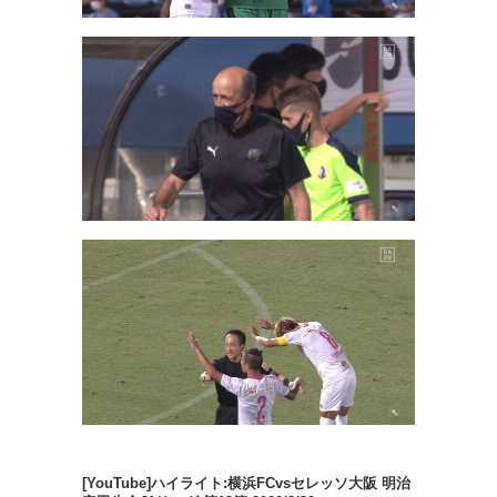
[YouTube]ハイライト:横浜FCvsセレッソ大阪 明治