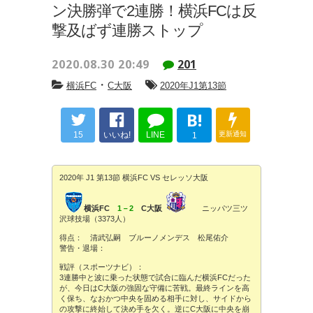
ン決勝弾で2連勝！横浜FCは反
撃及ばず連勝ストップ
2020.08.30 20:49
201
・
横浜FC
C大阪
2020年J1第13節
B!
15
いいね!
LINE
更新通知
1
2020年 J1 第13節 横浜FC VS セレッソ大阪
横浜FC
1－2
C大阪
ニッパツ三ツ
沢球技場（3373人）
得点： 清武弘嗣 ブルーノメンデス 松尾佑介
警告・退場：
戦評（スポーツナビ）：
3連勝中と波に乗った状態で試合に臨んだ横浜FCだった
が、今日はC大阪の強固な守備に苦戦。最終ラインを高
く保ち、なおかつ中央を固める相手に対し、サイドから
の攻撃に終始して決め手を欠く。逆にC大阪に中央を崩