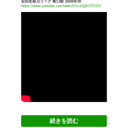
安田生命J1リーグ 第13節 2020/8/30
https://www.youtube.com/watch?v=kQjhJ7IU1XI