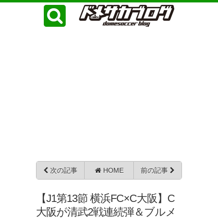
次の記事
HOME
前の記事
【J1第13節 横浜FC×C大阪】C
大阪が清武2戦連続弾＆ブルメ