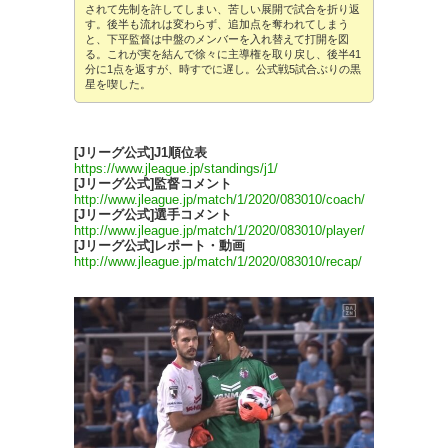
されて先制を許してしまい、苦しい展開で試合を折り返
す。後半も流れは変わらず、追加点を奪われてしまう
と、下平監督は中盤のメンバーを入れ替えて打開を図
る。これが実を結んで徐々に主導権を取り戻し、後半41
分に1点を返すが、時すでに遅し。公式戦5試合ぶりの黒
星を喫した。
[Jリーグ公式]J1順位表
https://www.jleague.jp/standings/j1/
[Jリーグ公式]監督コメント
http://www.jleague.jp/match/1/2020/083010/coach/
[Jリーグ公式]選手コメント
http://www.jleague.jp/match/1/2020/083010/player/
[Jリーグ公式]レポート・動画
http://www.jleague.jp/match/1/2020/083010/recap/