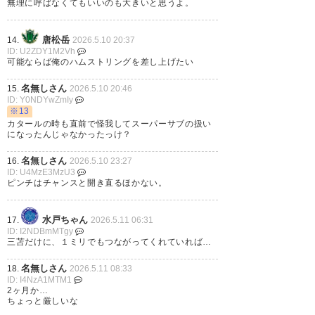
無理に呼ばなくてもいいのも大きいと思うよ。
— GOAL Japan
唐松岳
14.
2026.5.10 20:37
(@GoalJP_Official)
May 10,
ID: U2ZDY1M2Vh
2026
可能ならば俺のハムストリングを差し上げたい
名無しさん
15.
2026.5.10 20:46
ID: Y0NDYwZmIy
※13
カタールの時も直前で怪我してスーパーサブの扱い
になったんじゃなかったっけ？
846
U-名無しさん
2026/05/10(日) 00:44:32 ID:ogMMpk8Y0
>>837
名無しさん
16.
2026.5.10 23:27
こりゃガチで無理だわ
ID: U4MzE3MzU3
来季の開幕に間に合うかどうか
ピンチはチャンスと開き直るほかない。
水戸ちゃん
854
U-名無しさん
2026/05/10(日) 00:45:25 ID:VQ5SFrvm0
17.
2026.5.11 06:31
>>837
ID: I2NDBmMTgy
三苫だけに、１ミリでもつながってくれていれば…
タケがやったときと同じリアクションなんだよな
いたんでそのまま倒れこむ
名無しさん
18.
2026.5.11 08:33
ID: I4NzA1MTM1
2ヶ月か…
915
U-名無しさん
2026/05/10(日) 01:28:16 ID:mMWHcI270
ちょっと厳しいな
>>837