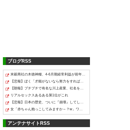
795
U-名無しさん
2026/05/10(日) 00:17:20 ID:/0uEgqTc0
2点リードしてんだからさっさと前半で下げれば良
かったのにホント使い方わかってねえなこの監督
804
U-名無しさん
2026/05/10(日) 00:28:26 ID:1QLu3GEN0
見た感じハムストリング肉離れで復帰まで2-3カ月
やな
ワールドカップもバイバイか…
ブログRSS
806
U-名無しさん
2026/05/10(日) 00:28:35 ID:RNHNlAtR0
まだ1ヶ月ある
米穀商社の木徳神糧、4-6月期経常利益が前年同期比97.7％…
あわあわわ慌てる必要はない！
【悲報】ぼく「才能がないなら努力をすれば良いじゃない…
【朗報】プチプチで有名な川上産業、社名を「プチプチ株…
リアルセックスあるある第1位がこれ
【悲報】日本の歴史、ついに『崩壊』してしまう・・・・・
ブライトン監督、三笘薫の状況
女「赤ちゃん抱っこしてみますか～？w」ワイ（やめろおお…
を説明「あまり良い状態には見
えなかった」
アンテナサイトRSS