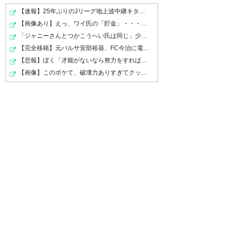
W杯メンバー発表5日前に悲劇
【速報】25年ぶりのJリーグ地上波中継キターｗｗｗｗｗｗ…
【画像あり】えっ、ワイ氏の「貯金」・・・多すぎ・・・？
🗣️「私はポジティブな人間だ
「ジャニーさんとつかこうへい氏は同じ」少年隊・錦織一…
し、この件に関しても前向きに
【完全移籍】元バルサ安部裕葵、FC今治に電撃加入！J1昇…
捉えている。間違いなくハムス
【悲報】ぼく「才能がないなら努力をすれば良いじゃない…
【画像】このボケて、破壊力ありすぎてクッソワロタｗｗ…
トリングだ」
#三笘薫
#ブライト
ン
#daihyo
https://t.co/o8nCnvVABZ
— FOOTBALL ZONE
(@zonewebofficial)
May 9,
2026
810
U-名無しさん
2026/05/10(日) 00:29:49 ID:MHVDwcvXr
肉離れなら余裕で5，6週間コースあり得るからな