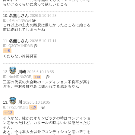
らいけるくらいに戻って欲しいところ
左太もも裏を痛めて倒れ込み、
そのままプレー続行不可能に。
名無しさん
10.
2026.5.10 16:28
ID: I4MjFmNWE4
これ以上の主力の離脱は厳しかったところに始まる
前に終戦してしまったね
松葉杖でスタジアムを後にした
名無しさん
11.
2026.5.10 17:11
模様。ブライトン指揮官は「検
ID: Q3OTA1NDM3
※6
査結果を待つが、良くは見えな
くだらない冷笑発言
い」
川崎
12.
2026.5.10 18:55
ID: NmNDNkZGRj
>13
W杯日本代表メンバー発表は5月
三笘の代表の大会時のコンディション不良率が高す
ぎる。中村俊輔並みに嫌われてる感あるやん
15日。
https://t.co/BuAG3QpU9k
川
13.
2026.5.10 19:05
ID: YxZGNhZjI2
>15
※12
🎥：
そうかな。確かにオリンピックの時はコンディショ
ン悪かったけど、カタールの時はいい状態だったじ
@UNEXT_football
pic.twitter.co
ゃん。
あと、今は本大会以外でコンディション悪い選手を
m/yUXiHN9Bwk