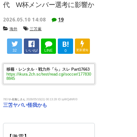
代 W杯メンバー選考に影響か
2026.05.10 14:08
19
海外
三笘薫
B!
32
いいね!
LINE
更新通知
0
移籍・レンタル・戦力外「ら」スレ Part17663
https://ikura.2ch.sc/test/read.cgi/soccer/177830
8845
783
U-名無しさん
2026/05/10(日) 00:13:28 ID:tpWQdNR/0
三笘ヤバい怪我かも
【激震】