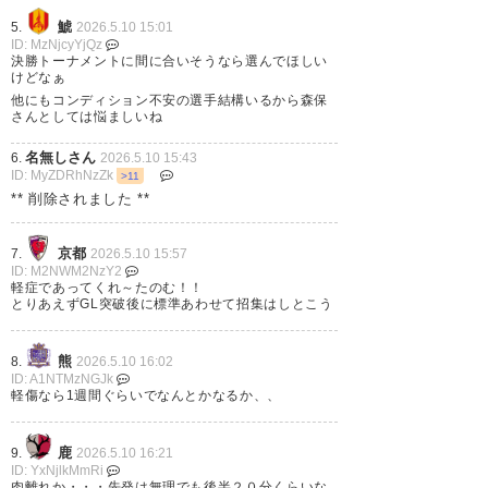
鯱
5.
2026.5.10 15:01
ID: MzNjcyYjQz
827
U-名無しさん
2026/05/10(日) 00:36:20 ID:QtnihzyFd
代表発表まであと5日
決勝トーナメントに間に合いそうなら選んでほしい
けどなぁ
他にもコンディション不安の選手結構いるから森保
さんとしては悩ましいね
828
U-名無しさん
2026/05/10(日) 00:36:27 ID:+LnajFBG0
萎えるわ
名無しさん
6.
2026.5.10 15:43
ID: MyZDRhNzZk
>11
** 削除されました **
832
U-名無しさん
2026/05/10(日) 00:38:07 ID:7pDnCFbJ0
決勝まで時間あるだろ
京都
7.
2026.5.10 15:57
ID: M2NWM2NzY2
軽症であってくれ～たのむ！！
837
U-名無しさん
2026/05/10(日) 00:41:26 ID:M8wwewOxr
とりあえずGL突破後に標準あわせて招集はしとこう
痛がり方的に無理だわこれ
最低5、6週間コースだ……
熊
8.
2026.5.10 16:02
ID: A1NTMzNGJk
軽傷なら1週間ぐらいでなんとかなるか、、
🇯🇵三笘薫が負傷交代💥
鹿
9.
2026.5.10 16:21
ID: YxNjlkMmRi
肉離れか・・・先発は無理でも後半２０分くらいな