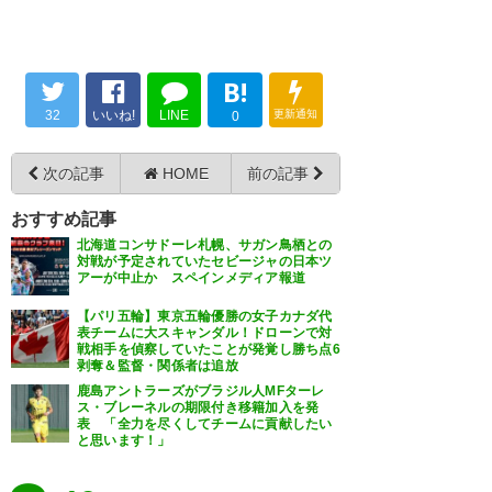
ぁ……
814
U-名無しさん
2026/05/10(日) 00:32:21 ID:K43g2pkZ0
B!
グレード1ほどの痛がり具合ではなくて、歩けては
いるからグレード3はない
32
いいね!
LINE
更新通知
0
やっぱグレード2くらいだな
次の記事
HOME
前の記事
815
U-名無しさん
2026/05/10(日) 00:32:22 ID:1QLu3GEN0
もうこの最強スタメンは見れそうにないな…
おすすめ記事
https://i.imgur.com/TiDMon7.png
北海道コンサドーレ札幌、サガン鳥栖との
対戦が予定されていたセビージャの日本ツ
アーが中止か スペインメディア報道
【パリ五輪】東京五輪優勝の女子カナダ代
表チームに大スキャンダル！ドローンで対
戦相手を偵察していたことが発覚し勝ち点6
剥奪＆監督・関係者は追放
鹿島アントラーズがブラジル人MFターレ
ス・ブレーネルの期限付き移籍加入を発
表 「全力を尽くしてチームに貢献したい
と思います！」