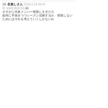
相馬呼べよ
名無しさん
19.
2026.5.13 08:44
ID: kxM2ZkZDZm
さすがに代表メンバー怪我しすぎだろ
如何に手抜きつつシーズン活躍するか、怪我しない
849
U-名無しさん
2026/05/10(日) 00:44:44 ID:yAby8V88M
ためにはそれを考えていくしかないわ
なんで２－０で怪我すんねん・・・
870
U-名無しさん
2026/05/10(日) 00:54:56 ID:rbadVMF+r
まあマジキツいな
戦力も個の力では一番やし
人気面でも出れないならキツい
875
U-名無しさん
2026/05/10(日) 00:57:06 ID:fwNvzERV0
ケガしないのも才能だよな
三苫もケガなければ今頃ビッグクラブにいただろう
に