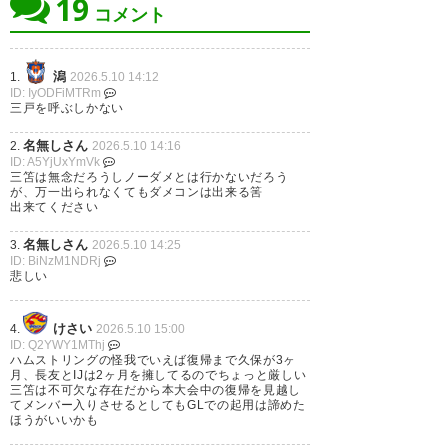
19
コメント
潟
1.
2026.5.10 14:12
ID: IyODFiMTRm
三戸を呼ぶしかない
名無しさん
2.
2026.5.10 14:16
ID: A5YjUxYmVk
三笘は無念だろうしノーダメとは行かないだろう
が、万一出られなくてもダメコンは出来る筈
出来てください
名無しさん
3.
2026.5.10 14:25
ID: BiNzM1NDRj
悲しい
けさい
4.
2026.5.10 15:00
ID: Q2YWY1MThj
ハムストリングの怪我でいえば復帰まで久保が3ヶ
月、長友とIJは2ヶ月を擁してるのでちょっと厳しい
三笘は不可欠な存在だから本大会中の復帰を見越し
てメンバー入りさせるとしてもGLでの起用は諦めた
ほうがいいかも