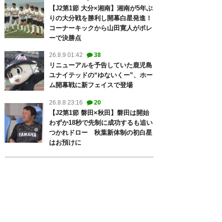
【J2第1節 大分×湘南】湘南が5年ぶ
りの大分戦を勝利し開幕白星発進！
コーナーキックから山田寛人がボレ
ーで決勝点
38
26.8.9 01:42
リニューアルを予告していた鹿児島
ユナイテッドの“ゆないくー”、ホー
ム開幕戦に新フェイスで登場
20
26.8.8 23:16
【J2第1節 磐田×秋田】磐田は開始
わずか18秒で先制に成功するも追い
つかれドロー 秋葉新体制の初白星
はお預けに