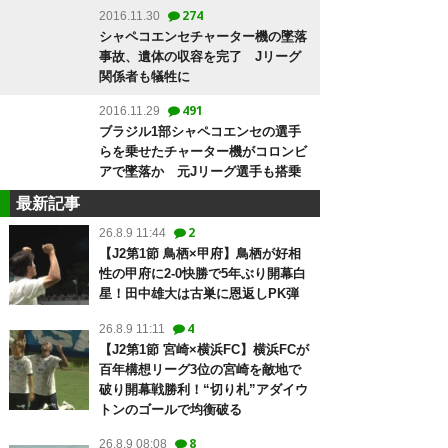
274
2016.11.30
シャペコエンセチャーター機の墜落
事故、遺体の収容を完了 Jリーグ
関係者も犠牲に
491
2016.11.29
ブラジル1部シャペコエンセの選手
らを乗せたチャーター機がコロンビ
アで墜落か 元Jリーグ選手も搭乗
最新記事
2
26.8.9 11:44
【J2第1節 鳥栖×甲府】鳥栖が好相
性の甲府に2-0快勝で5年ぶり開幕白
星！田中雄大は古巣に恩返しPK弾
4
26.8.9 11:11
【J2第1節 宮崎×横浜FC】横浜FCが
百年構想リーグ3位の宮崎を敵地で
破り開幕戦勝利！“切り札”アダイウ
トンのゴールで均衡破る
8
26.8.9 08:08