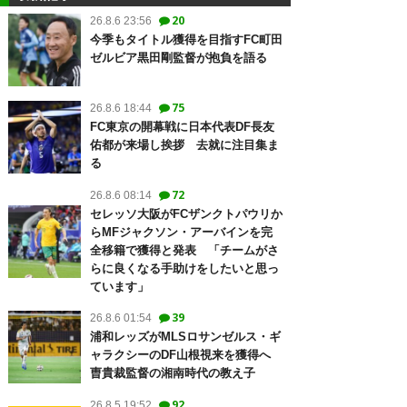
20
26.8.6 23:56
今季もタイトル獲得を目指すFC町田
ゼルビア黒田剛監督が抱負を語る
75
26.8.6 18:44
FC東京の開幕戦に日本代表DF長友
佑都が来場し挨拶 去就に注目集ま
る
72
26.8.6 08:14
セレッソ大阪がFCザンクトパウリか
らMFジャクソン・アーバインを完
全移籍で獲得と発表 「チームがさ
らに良くなる手助けをしたいと思っ
ています」
39
26.8.6 01:54
浦和レッズがMLSロサンゼルス・ギ
ャラクシーのDF山根視来を獲得へ
曺貴裁監督の湘南時代の教え子
92
26.8.5 19:52