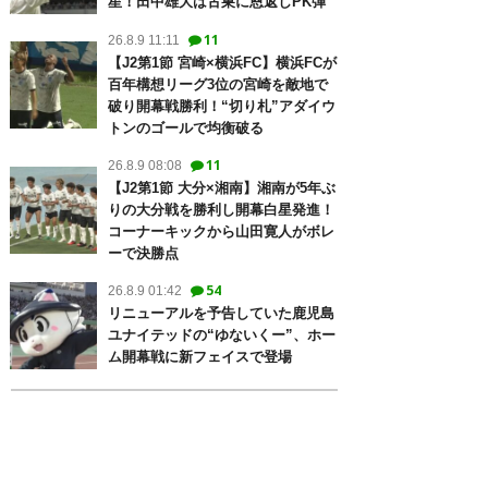
星！田中雄大は古巣に恩返しPK弾
11
26.8.9 11:11
【J2第1節 宮崎×横浜FC】横浜FCが
百年構想リーグ3位の宮崎を敵地で
破り開幕戦勝利！“切り札”アダイウ
トンのゴールで均衡破る
11
26.8.9 08:08
【J2第1節 大分×湘南】湘南が5年ぶ
りの大分戦を勝利し開幕白星発進！
コーナーキックから山田寛人がボレ
ーで決勝点
54
26.8.9 01:42
リニューアルを予告していた鹿児島
ユナイテッドの“ゆないくー”、ホー
ム開幕戦に新フェイスで登場