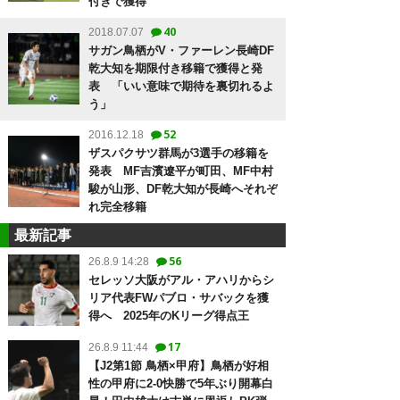
付きで獲得
40
2018.07.07
サガン鳥栖がV・ファーレン長崎DF
乾大知を期限付き移籍で獲得と発
表 「いい意味で期待を裏切れるよ
う」
52
2016.12.18
ザスパクサツ群馬が3選手の移籍を
発表 MF吉濱遼平が町田、MF中村
駿が山形、DF乾大知が長崎へそれぞ
れ完全移籍
最新記事
56
26.8.9 14:28
セレッソ大阪がアル・アハリからシ
リア代表FWパブロ・サバックを獲
得へ 2025年のKリーグ得点王
17
26.8.9 11:44
【J2第1節 鳥栖×甲府】鳥栖が好相
性の甲府に2-0快勝で5年ぶり開幕白