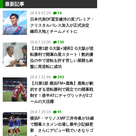
最新記事
16
26.8.8 01:20
日本代表DF冨安健洋の英プレミア・
クリスタルパレス加入が正式決定
鎌田大地とチームメイトに
130
26.8.7 22:00
【J1第1節 G大阪×浦和】G大阪が逆
転勝利で開幕白星スタート！数的優
位の中で逆転を許す苦しい展開も終
盤に再逆転に成功
293
26.8.7 21:46
【J1第1節 横浜FM×鹿島】鹿島が劇
的すぎる逆転勝利で国立での開幕戦
制す！後半ATにチャヴリッチが2ゴ
ールの大活躍
91
26.8.7 20:16
横浜F・マリノスMF三井寺眞が16歳
で開幕スタメン出場し最年少記録更
新 さらにデビュー戦でいきなりゴ