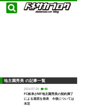
地主園秀美 の記事一覧
46
2014.07.28
FC岐阜がMF地主園秀美の契約満了
による退団を発表 今後については
未定