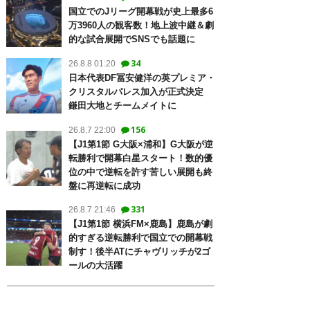
国立でのJリーグ開幕戦が史上最多6
万3960人の観客数！地上波中継＆劇
的な試合展開でSNSでも話題に
34
26.8.8 01:20
日本代表DF冨安健洋の英プレミア・
クリスタルパレス加入が正式決定
鎌田大地とチームメイトに
156
26.8.7 22:00
【J1第1節 G大阪×浦和】G大阪が逆
転勝利で開幕白星スタート！数的優
位の中で逆転を許す苦しい展開も終
盤に再逆転に成功
331
26.8.7 21:46
【J1第1節 横浜FM×鹿島】鹿島が劇
的すぎる逆転勝利で国立での開幕戦
制す！後半ATにチャヴリッチが2ゴ
ールの大活躍