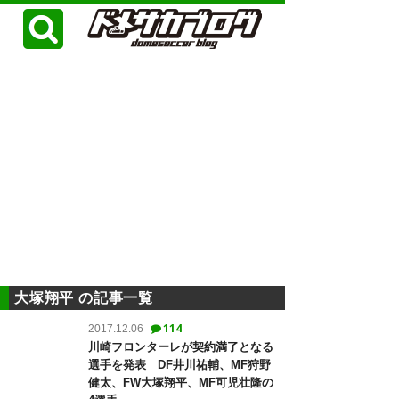
大塚翔平 の記事一覧
114
2017.12.06
川崎フロンターレが契約満了となる
選手を発表 DF井川祐輔、MF狩野
健太、FW大塚翔平、MF可児壮隆の