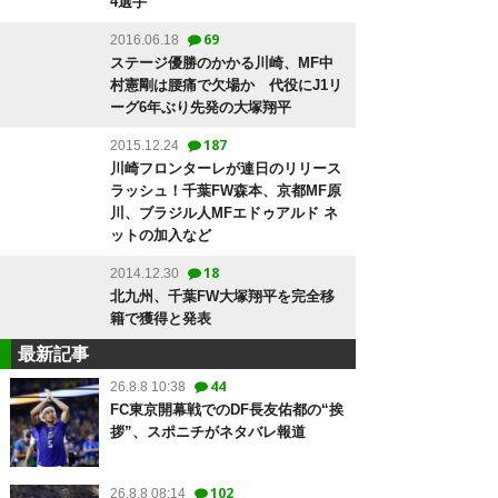
4選手
69
2016.06.18
ステージ優勝のかかる川崎、MF中
村憲剛は腰痛で欠場か 代役にJ1リ
ーグ6年ぶり先発の大塚翔平
187
2015.12.24
川崎フロンターレが連日のリリース
ラッシュ！千葉FW森本、京都MF原
川、ブラジル人MFエドゥアルド ネ
ットの加入など
18
2014.12.30
北九州、千葉FW大塚翔平を完全移
籍で獲得と発表
最新記事
44
26.8.8 10:38
FC東京開幕戦でのDF長友佑都の“挨
拶”、スポニチがネタバレ報道
102
26.8.8 08:14