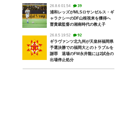
39
26.8.6 01:54
浦和レッズがMLSロサンゼルス・ギ
ャラクシーのDF山根視来を獲得へ
曺貴裁監督の湘南時代の教え子
92
26.8.5 19:52
ギラヴァンツ北九州が天皇杯福岡県
予選決勝での福岡大とのトラブルを
謝罪 退場のFW永井龍には2試合の
出場停止処分