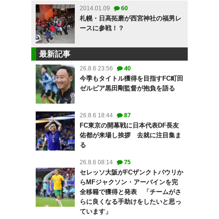
60
2014.01.09
札幌・日高拓磨が西宮神社の福男レ
ースに参戦！？
最新記事
40
26.8.6 23:56
今季もタイトル獲得を目指すFC町田
ゼルビア黒田剛監督が抱負を語る
87
26.8.6 18:44
FC東京の開幕戦に日本代表DF長友
佑都が来場し挨拶 去就に注目集ま
る
75
26.8.6 08:14
セレッソ大阪がFCザンクトパウリか
らMFジャクソン・アーバインを完
全移籍で獲得と発表 「チームがさ
らに良くなる手助けをしたいと思っ
ています」