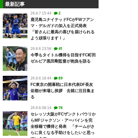
最新記事
2
26.8.7 15:44
鹿児島ユナイテッドFCがFWフアン
マ・デルガドの加入を正式発表
「皆さんに最高の喜びを届けられる
よう頑張ります！」
41
26.8.6 23:56
今季もタイトル獲得を目指すFC町田
ゼルビア黒田剛監督が抱負を語る
89
26.8.6 18:44
FC東京の開幕戦に日本代表DF長友
佑都が来場し挨拶 去就に注目集ま
る
76
26.8.6 08:14
セレッソ大阪がFCザンクトパウリか
らMFジャクソン・アーバインを完
全移籍で獲得と発表 「チームがさ
らに良くなる手助けをしたいと思っ