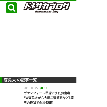
森晃太 の記事一覧
33
2016.05.27
ヴァンフォーレ甲府にまた負傷者…
FW森晃太が右大腿二頭筋腱など3箇
所の怪我で全治4週間