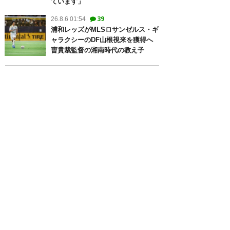
ています」
39
26.8.6 01:54
浦和レッズがMLSロサンゼルス・ギ
ャラクシーのDF山根視来を獲得へ
曺貴裁監督の湘南時代の教え子